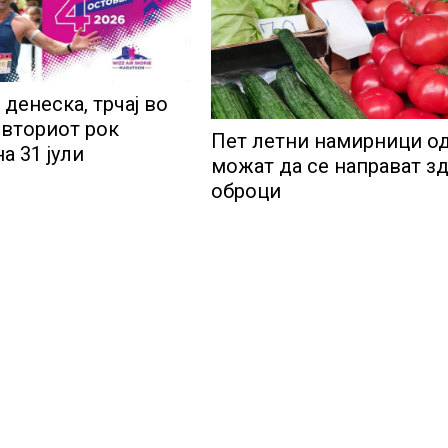
 денеска, трчај во
 вториот рок
Пет летни намирници од
а 31 јули
можат да се направат з
оброци