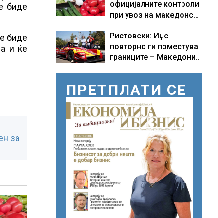
официјалните контроли
ќе биде
при увоз на македонско
свежо овошје, домати и
Ристовски: Иџе
пиперки, објави АХВ
ќе биде
повторно ги поместува
а и ќе
границите – Македонија
добива нова причина за
гордост
ПРЕТПЛАТИ СЕ
ен за