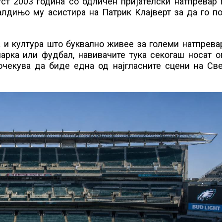
ст 2003 година со одличен пријателски натпревар 
алдињо му асистира на Патрик Клајверт за да го п
а и култура што буквално живее за големи натпрева
шарка или фудбал, навивачите тука секогаш носат 
се очекува да биде една од најгласните сцени на Св