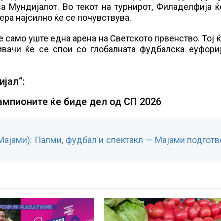
а Мундијалот. Во текот на турнирот, Филаделфија 
ра најсилно ќе се почувствува.
иде само уште една арена на Светското првенство. Тој 
ивачи ќе се спои со глобалната фудбалска еуфориј
ијал“:
мпионите ќе биде дел од СП 2026
Мајами): Палми, фудбал и спектакл — Мајами подготв