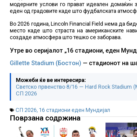
модерните услови го прават идеален домаќин з
еден од градовите каде што фудбалската атмосфе
Во 2026 година, Lincoln Financial Field нема да б
место каде што страста на американските нав
создаде атмосфера што тешко се заборава.
Утре во серијалот „16 стадиони, еден Мунд
Gillette Stadium (Бостон)
— стадионот на ша
Можеби ќе ве интересира:
Светско првенство 8/16 — Hard Rock Stadium (
СП 2026
СП 2026
,
16 стадиони еден Мундијал
Поврзана содржина