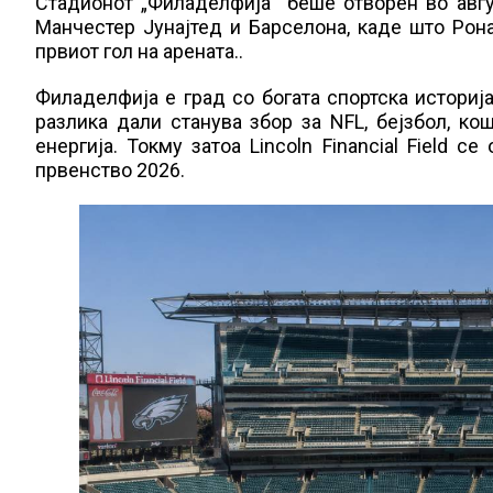
Стадионот „Филаделфија“ беше отворен во авгу
Манчестер Јунајтед и Барселона, каде што Рон
првиот гол на арената..
Филаделфија е град со богата спортска историј
разлика дали станува збор за NFL, бејзбол, ко
енергија. Токму затоа Lincoln Financial Field 
првенство 2026.