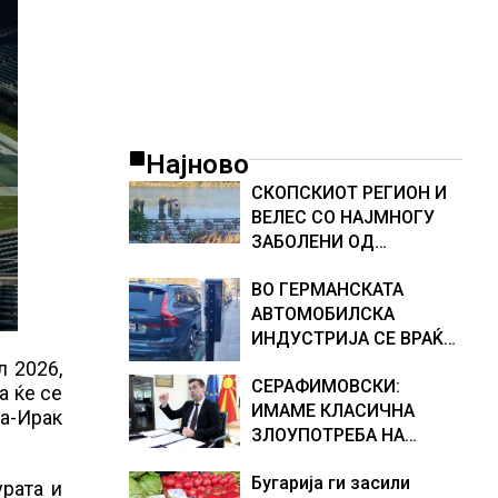
Најново
СКОПСКИОТ РЕГИОН И
ВЕЛЕС СО НАЈМНОГУ
ЗАБОЛЕНИ ОД
ЗАПАДНОНИЛСКА
ВО ГЕРМАНСКАТА
ТРЕСКА, објави
АВТОМОБИЛСКА
министерот за
ИНДУСТРИЈА СЕ ВРАЌА
здравство Сашо
ОПТИМИЗМОТ
Клековски
 2026,
СЕРАФИМОВСКИ:
а ќе се
ИМАМЕ КЛАСИЧНА
ја-Ирак
ЗЛОУПОТРЕБА НА
СУБВЕНЦИИТЕ И ПРИ
Бугарија ги засили
ОТКУПОТ НА МЛЕКОТО
урата и