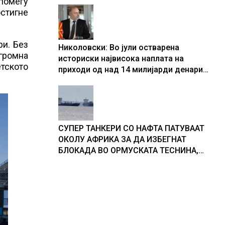
помеѓу
остигне
ри. Без
Николовски: Во јули остварена
огромна
историски највисока наплата на
етското
приходи од над 14 милијарди денари
– изградивме систем што испорачува
резултати
СУПЕР ТАНКЕРИ СО НАФТА ПАТУВААТ
ОКОЛУ АФРИКА ЗА ДА ИЗБЕГНАТ
БЛОКАДА ВО ОРМУСКАТА ТЕСНИНА,
повеќе од 1.000 бродови поминаа низ
морскиот премин со помош на
американската војска