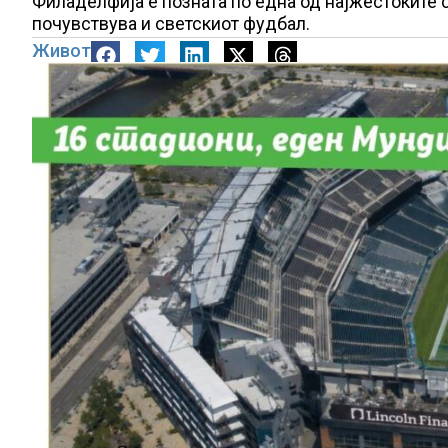
Филаделфија е позната по една од најжестоките с
почувствува и светскиот фудбал.
Живот