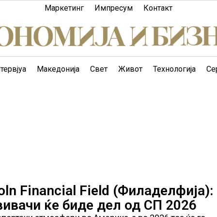
Маркетинг
Импресум
Контакт
тервјуа
Македонија
Свет
Живот
Технологија
Се
ln Financial Field (Филаделфија):
вивачи ќе биде дел од СП 2026