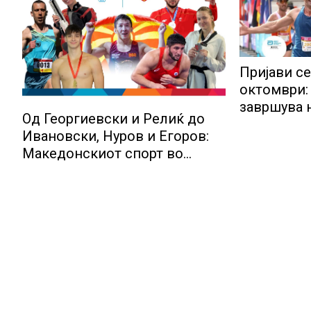
Пријави се
октомври:
завршува н
Од Георгиевски и Релиќ до
Ивановски, Нуров и Егоров:
Македонскиот спорт во
Таранто 2026 со искусни
имиња и млади надежи