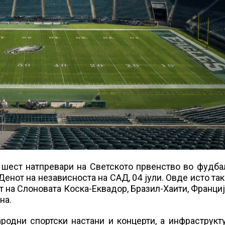
шест натпревари на Светското првенство во фудбал
Денот на независноста на САД, 04 јули. Овде исто так
гот на Слоновата Коска-Еквадор, Бразил-Хаити, Франци
на.
родни спортски настани и концерти, а инфраструкт