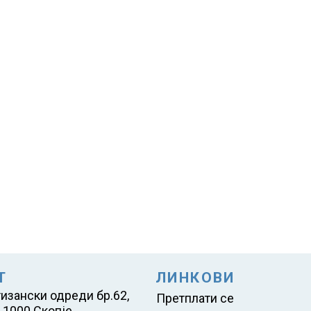
Т
ЛИНКОВИ
тизански одреди бр.62,
Претплати се
 1000 Скопје