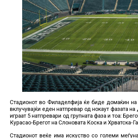
Стадионот во Филаделфија ќе биде домаќин на 
вклучувајќи еден натпревар од нокаут фазата на 
играат 5 натпревари од групната фаза и тоа: Бре
Курасао-Брегот на Слоновата Коска и Хрватска-Га
Стадионот веќе има искуство со големи меѓуна