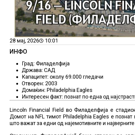
28 мај, 2026
10:01
ИНФО
Град: Филаделфија
Држава: САД
Капацитет: околу 69.000 гледачи
Отворен: 2003
Домаќин: Philadelphia Eagles
Интересен факт: познат по една од најстрас
Lincoln Financial Field во Филаделфија е стад
Домот на NFL тимот Philadelphia Eagles е познат
што важат за едни од најемотивните и најверните 