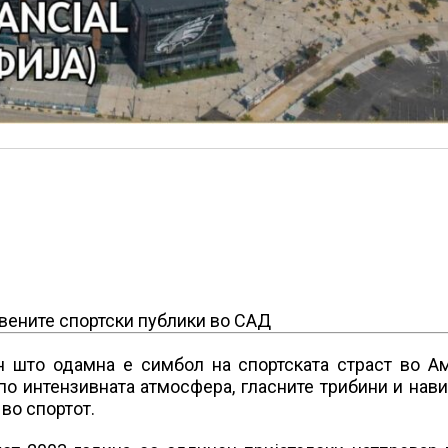
твените спортски публики во САД
ион што одамна е симбол на спортската страст во А
 по интензивната атмосфера, гласните трибини и нав
во спортот.