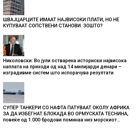
ШВАЈЦАРЦИТЕ ИМААТ НАЈВИСОКИ ПЛАТИ, НО НЕ
КУПУВААТ СОПСТВЕНИ СТАНОВИ. ЗОШТО?
Николовски: Во јули остварена историски највисока
наплата на приходи од над 14 милијарди денари –
изградивме систем што испорачува резултати
СУПЕР ТАНКЕРИ СО НАФТА ПАТУВААТ ОКОЛУ АФРИКА
ЗА ДА ИЗБЕГНАТ БЛОКАДА ВО ОРМУСКАТА ТЕСНИНА,
повеќе од 1.000 бродови поминаа низ морскиот
премин со помош на американската војска