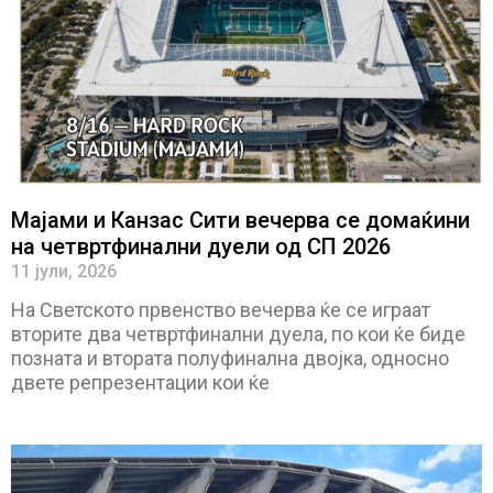
Мајами и Канзас Сити вечерва се домаќини
на четвртфинални дуели од СП 2026
11 јули, 2026
На Светското првенство вечерва ќе се играат
вторите два четвртфинални дуела, по кои ќе биде
позната и втората полуфинална двојка, односно
двете репрезентации кои ќе