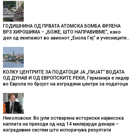
ГОДИШНИНА ОД ПРВАТА АТОМСКА БОМБА ФРЛЕНА
ВРЗ ХИРОШИМА – „БОЖЕ, ШТО НАПРАВИВМЕ“, како
дел од екипажот во авионот „Енола Геј“ и учесниците
во бомбардирањето го доживуваа овој настан што го
промени текот на историјата
КОЛКУ ЦЕНТРИТЕ ЗА ПОДАТОЦИ ЈА „ПИЈАТ“ ВОДАТА
ОД ДУНАВ И ОД ЕВРОПСКИТЕ РЕКИ, Германија е лидер
во Европа по бројот на изградени центри за податоци
Николовски: Во јули остварена историски највисока
наплата на приходи од над 14 милијарди денари –
изградивме систем што испорачува резултати