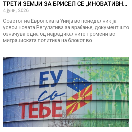
ТРЕТИ ЗЕМЈИ ЗА БРИСЕЛ СЕ „ИНОВАТИВНО
РЕШЕНИЕ“- кој ќе биде домаќин на
4 јуни, 2026
европските „центри“ и по која цена?
Советот на Европската Унија во понеделник ја
усвои новата Регулатива за враќање, документ што
означува една од најрадикалните промени во
миграциската политика на блокот во