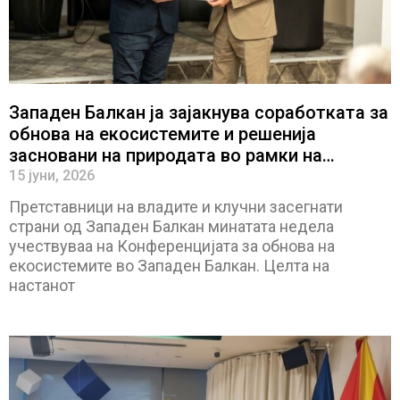
Западен Балкан ја зајакнува соработката за
обнова на екосистемите и решенија
засновани на природата во рамки на
Зелената агенда
15 јуни, 2026
Претставници на владите и клучни засегнати
страни од Западен Балкан минатата недела
учествуваа на Конференцијата за обнова на
екосистемите во Западен Балкан. Целта на
настанот