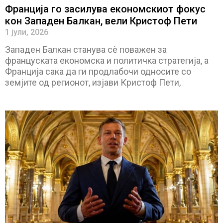
Франција го засилува економскиот фокус
кон Западен Балкан, вели Кристоф Пети
1 јули, 2026
Западен Балкан станува сè поважен за
француската економска и политичка стратегија, а
Франција сака да ги продлабочи односите со
земјите од регионот, изјави Кристоф Пети,