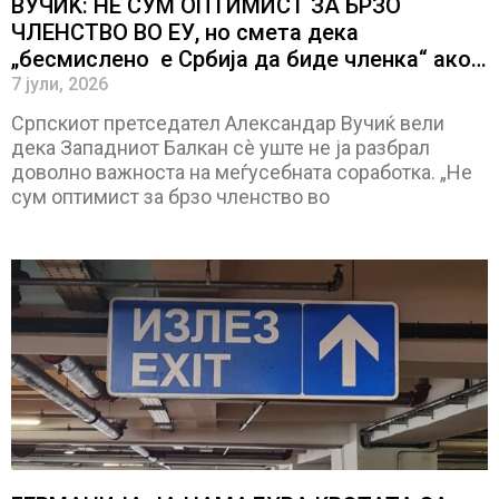
ВУЧИЌ: НЕ СУМ ОПТИМИСТ ЗА БРЗО
ЧЛЕНСТВО ВО ЕУ, но смета дека
„бесмислено е Србија да биде членка“ ако
не се и Македонија или Босна и Херцеговина
7 јули, 2026
Српскиот претседател Александар Вучиќ вели
дека Западниот Балкан сè уште не ја разбрал
доволно важноста на меѓусебната соработка. „Не
сум оптимист за брзо членство во