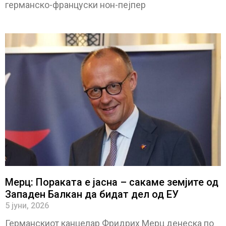
германско-француски нон-пејпер
Мерц: Пораката е јасна – сакаме земјите од
Западен Балкан да бидат дел од ЕУ
5 јуни, 2026
Германскиот канцелар Фридрих Мерц денеска по