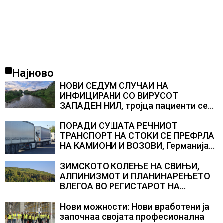
Најново
НОВИ СЕДУМ СЛУЧАИ НА
ИНФИЦИРАНИ СО ВИРУСОТ
ЗАПАДЕН НИЛ, тројца пациенти се
во критична состојба
ПОРАДИ СУШАТА РЕЧНИОТ
ТРАНСПОРТ НА СТОКИ СЕ ПРЕФРЛА
НА КАМИОНИ И ВОЗОВИ, Германија
со итни мерки овозможува
камионџиите да возат и во недела
ЗИМСКОТО КОЛЕЊЕ НА СВИЊИ,
АЛПИНИЗМОТ И ПЛАНИНАРЕЊЕТО
ВЛЕГОА ВО РЕГИСТАРОТ НА
КУЛТУРНО НАСЛЕДСТВО НА
СЛОВЕНИЈА
Нови можности: Нови вработени ја
започнаа својата професионална