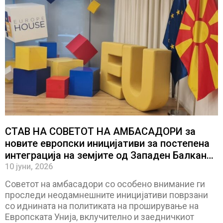
СТАВ НА СОВЕТОТ НА АМБАСАДОРИ за
новите европски иницијативи за постепена
интеграција на земјите од Западен Балкан
во Европската Унија
10 јуни, 2026
Советот на амбасадори со особено внимание ги
проследи неодамнешните иницијативи поврзани
со иднината на политиката на проширување на
Европската Унија, вклучително и заедничкиот