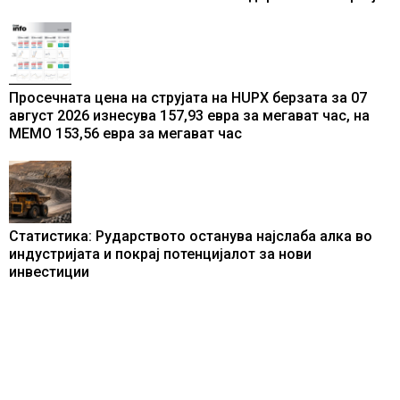
од батерии
Просечната цена на струјата на HUPX берзата за 07
август 2026 изнесува 157,93 евра за мегават час, на
МЕМО 153,56 евра за мегават час
Статистика: Рударството останува најслаба алка во
индустријата и покрај потенцијалот за нови
инвестиции