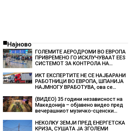
Најново
ГОЛЕМИТЕ АЕРОДРОМИ ВО ЕВРОПА
ПРИВРЕМЕНО ГО ИСКЛУЧУВААТ ЕЕS
СИСТЕМОТ ЗА КОНТРОЛА НА
ПАТНИЦИ, новите правила го
забавуваат протокот на патници на
ИКТ ЕКСПЕРТИТЕ НЕ СЕ НАЈБАРАНИ
аеродромите и предизвикува долги
РАБОТНИЦИ ВО ЕВРОПА, ШПАНИЈА
редици
НАЈМНОГУ ВРАБОТУВА, oва се
најбараните работни места во 2026
година
(ВИДЕО) 35 години независност на
Македонија – објавено видео пред
вечерашниот музичко-сценски
спектакл во Охрид
НЕКОЛКУ ЗЕМЈИ ПРЕД ЕНЕРГЕТСКА
КРИЗА, СУШАТА ЈА ЗГОЛЕМИ