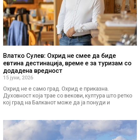
Влатко Сулев: Охрид не смее да биде
евтина дестинација, време е за туризам со
додадена вредност
15 јуни, 2026
Охрид не е само град. Охрид е приказна.
Духовност која трае со векови, култура што ретко
кој град на Балканот може да ја понуди и