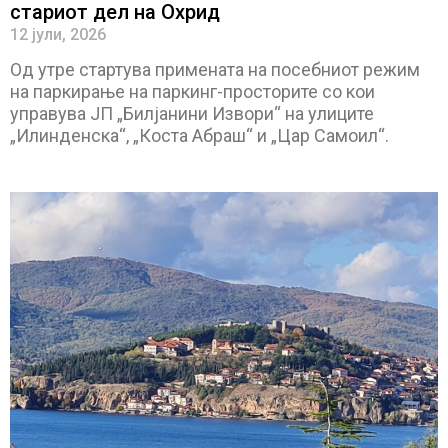
стариот дел на Охрид
12 јули, 2026
Од утре стартува примената на посебниот режим
на паркирање на паркинг-просторите со кои
управува ЈП „Билјанини Извори“ на улиците
„Илинденска“, „Коста Абраш“ и „Цар Самоил“.