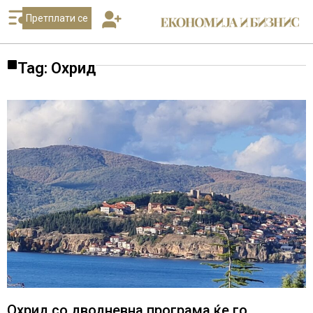
Претплати се
Tag: Охрид
Охрид со дводневна програма ќе го