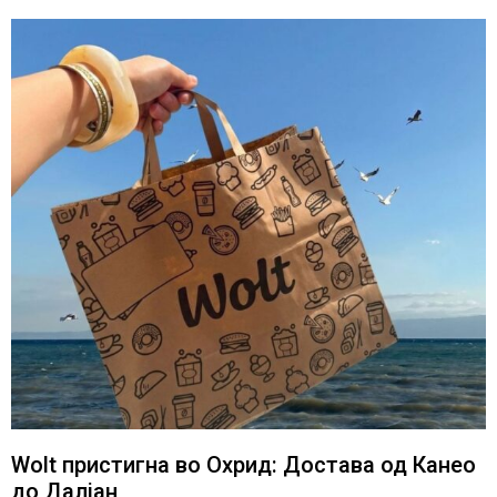
Wolt пристигна во Охрид: Достава од Канео
до Далјан