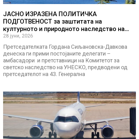
ЈАСНО ИЗРАЗЕНА ПОЛИТИЧКА
ПОДГОТВЕНОСТ за заштитата на
културното и природното наследство на
Охрид
28 јуни, 2026
Претседателката Гордана Сиљановска-Давкова
денеска ги прими постојаните делегати –
амбасадори и претставници на Комитетот за
светско наследство на УНЕСКО, предводени од
претседателот на 43. Генерална