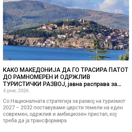
КАКО МАКЕДОНИЈА ДА ГО ТРАСИРА ПАТОТ
ДО РАМНОМЕРЕН И ОДРЖЛИВ
ТУРИСТИЧКИ РАЗВОЈ, јавна расправа за
Националната стратегија за развој на
4 јуни, 2026
туризмот
Со Националната стратегија за развој на туризмот
2027 – 2032 поставуваме цврсти темели на еден
современ, одржлив и амбициозен пристап, кој
треба да ја трансформира