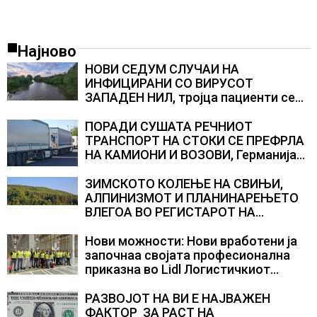
Најново
НОВИ СЕДУМ СЛУЧАИ НА
ИНФИЦИРАНИ СО ВИРУСОТ
ЗАПАДЕН НИЛ, тројца пациенти се
во критична состојба
ПОРАДИ СУШАТА РЕЧНИОТ
ТРАНСПОРТ НА СТОКИ СЕ ПРЕФРЛА
НА КАМИОНИ И ВОЗОВИ, Германија
со итни мерки овозможува
камионџиите да возат и во недела
ЗИМСКОТО КОЛЕЊЕ НА СВИЊИ,
АЛПИНИЗМОТ И ПЛАНИНАРЕЊЕТО
ВЛЕГОА ВО РЕГИСТАРОТ НА
КУЛТУРНО НАСЛЕДСТВО НА
СЛОВЕНИЈА
Нови можности: Нови вработени ја
започнаа својата професионална
приказна во Lidl Логистичкиот
центар во Куманово
РАЗВОЈОТ НА ВИ Е НАЈВАЖЕН
ФАКТОР ЗА РАСТ НА