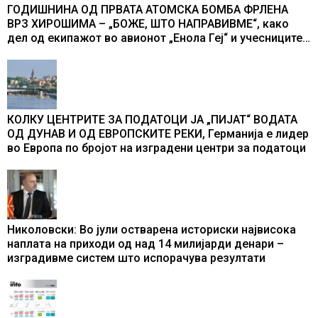
ГОДИШНИНА ОД ПРВАТА АТОМСКА БОМБА ФРЛЕНА
ВРЗ ХИРОШИМА – „БОЖЕ, ШТО НАПРАВИВМЕ“, како
дел од екипажот во авионот „Енола Геј“ и учесниците
во бомбардирањето го доживуваа овој настан што го
промени текот на историјата
КОЛКУ ЦЕНТРИТЕ ЗА ПОДАТОЦИ ЈА „ПИЈАТ“ ВОДАТА
ОД ДУНАВ И ОД ЕВРОПСКИТЕ РЕКИ, Германија е лидер
во Европа по бројот на изградени центри за податоци
Николовски: Во јули остварена историски највисока
наплата на приходи од над 14 милијарди денари –
изградивме систем што испорачува резултати