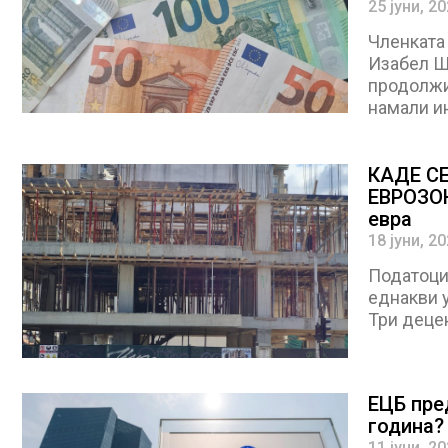
25 јуни, 2
Членката 
Изабел Шн
продолжи 
намали и
КАДЕ С
ЕВРОЗОН
евра
18 јуни, 2
Податоци
еднакви 
Три децен
ЕЦБ пре
година?
11 јуни, 2