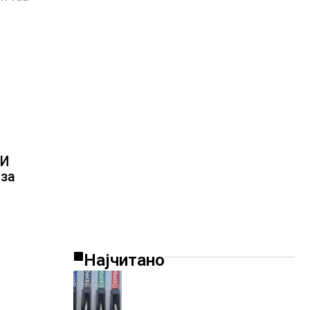
НИ
за
Најчитано