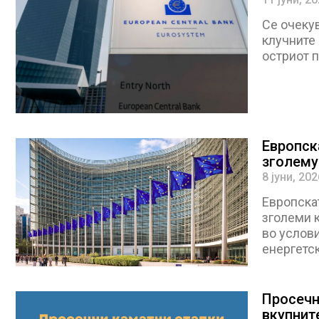
Се очекув
клучните 
остриот п
Европск
зголему
8 јуни, 202
Европскат
зголеми к
во услов
енергетс
Просечн
вкупнит