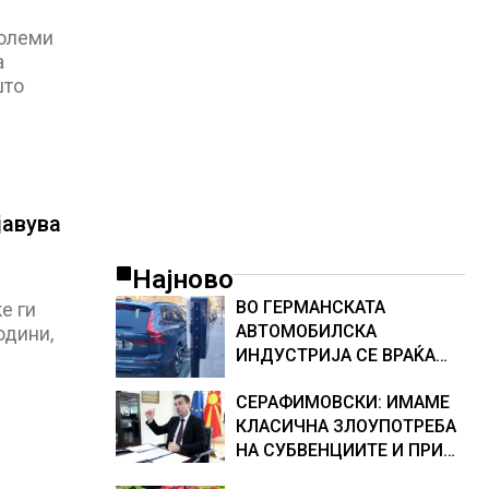
морскиот премин со помош на
американската војска
големи
а
што
јавува
Најново
ВО ГЕРМАНСКАТА
е ги
АВТОМОБИЛСКА
одини,
ИНДУСТРИЈА СЕ ВРАЌА
ОПТИМИЗМОТ
СЕРАФИМОВСКИ: ИМАМЕ
КЛАСИЧНА ЗЛОУПОТРЕБА
НА СУБВЕНЦИИТЕ И ПРИ
ОТКУПОТ НА МЛЕКОТО