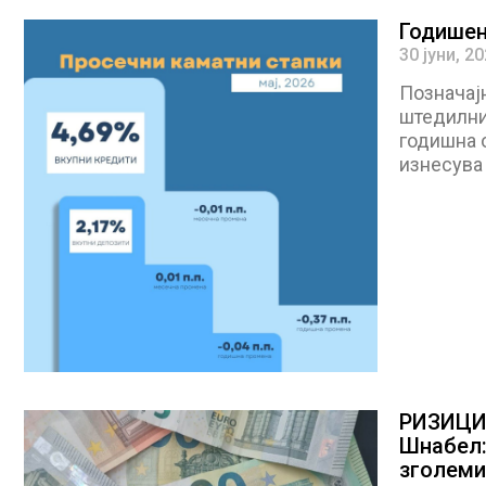
Годишен
30 јуни, 2
Позначајн
штедилни
годишна о
изнесува
РИЗИЦИ
Шнабел:
зголеми