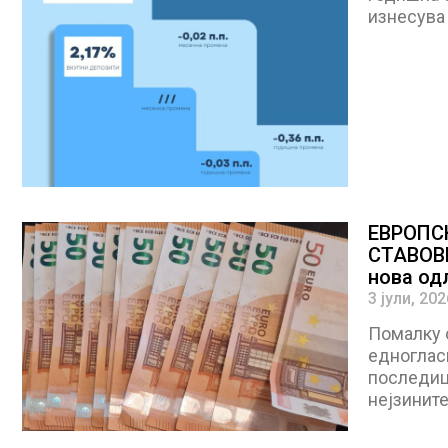
изнесува
ЕВРОПС
СТАВОВИ
нова од
3 јули, 202
Помалку 
едногласн
последици
нејзините