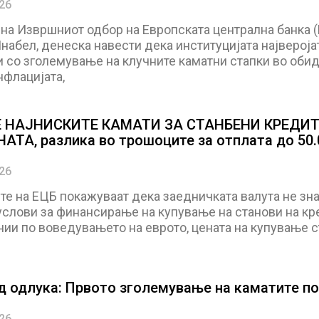
026
на Извршниот одбор на Европската централна банка (
абел, денеска навести дека институцијата највероја
со зголемување на клучните каматни стапки во обид 
нфлацијата,
Е НАЈНИСКИТЕ КАМАТИ ЗА СТАНБЕНИ КРЕДИТ
АТА, разлика во трошоците за отплата до 50.
026
те на ЕЦБ покажуваат дека заедничката валута не зн
услови за финансирање на купување на станови на кр
ии по воведувањето на еврото, цената на купување с
д одлука: Првото зголемување на каматите по
026