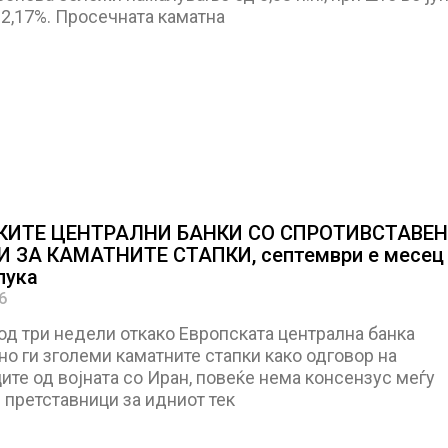
 2,17%. Просечната каматна
КИТЕ ЦЕНТРАЛНИ БАНКИ СО СПРОТИВСТАВЕ
 ЗА КАМАТНИТЕ СТАПКИ, септември е месец 
лука
6
од три недели откако Европската централна банка
о ги зголеми каматните стапки како одговор на
те од војната со Иран, повеќе нема консензус меѓу
 претставници за идниот тек