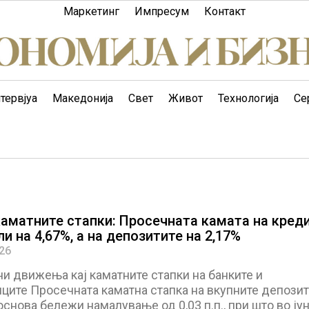
Маркетинг
Импресум
Контакт
тервјуа
Македонија
Свет
Живот
Технологија
Се
каматните стапки: Просечната камата на кред
и на 4,67%, а на депозитите на 2,17%
026
и движења кај каматните стапки на банките и
ците Просечната каматна стапка на вкупните депозит
снова бележи намалување од 0,03 п.п., при што во јун