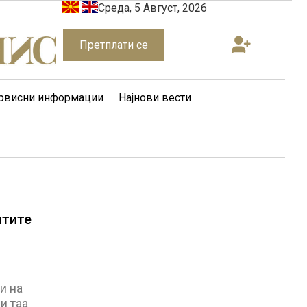
Среда, 5 Август, 2026
Претплати се
рвисни информации
Најнови вести
итите
и на
и таа