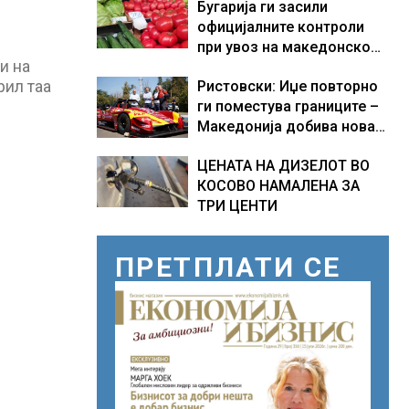
Бугарија ги засили
официјалните контроли
при увоз на македонско
и на
свежо овошје, домати и
рил таа
Ристовски: Иџе повторно
пиперки, објави АХВ
ги поместува границите –
Македонија добива нова
причина за гордост
ЦЕНАТА НА ДИЗЕЛОТ ВО
КОСОВО НАМАЛЕНА ЗА
ТРИ ЦЕНТИ
ПРЕТПЛАТИ СЕ