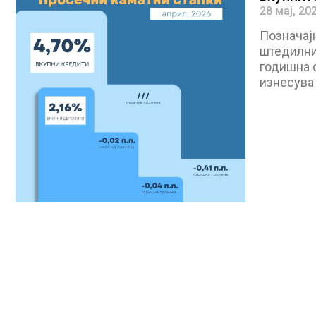
28 мај, 20
Позначајн
штедилни
годишна о
изнесува