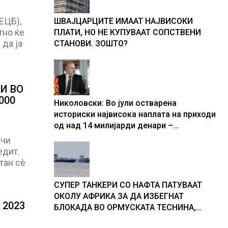
ЕЦБ),
ШВАЈЦАРЦИТЕ ИМААТ НАЈВИСОКИ
тно ќе
ПЛАТИ, НО НЕ КУПУВААТ СОПСТВЕНИ
да ја
СТАНОВИ. ЗОШТО?
И ВО
000
Николовски: Во јули остварена
историски највисока наплата на приходи
од над 14 милијарди денари –
изградивме систем што испорачува
ачи
резултати
едит.
тан сè
СУПЕР ТАНКЕРИ СО НАФТА ПАТУВААТ
ОКОЛУ АФРИКА ЗА ДА ИЗБЕГНАТ
 2023
БЛОКАДА ВО ОРМУСКАТА ТЕСНИНА,
повеќе од 1.000 бродови поминаа низ