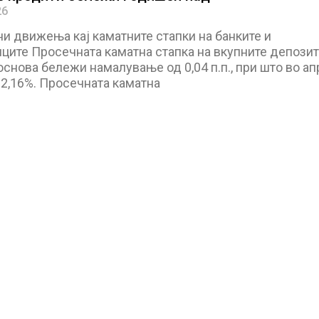
26
и движења кај каматните стапки на банките и
ците Просечната каматна стапка на вкупните депозит
снова бележи намалување од 0,04 п.п., при што во ап
 2,16%. Просечната каматна