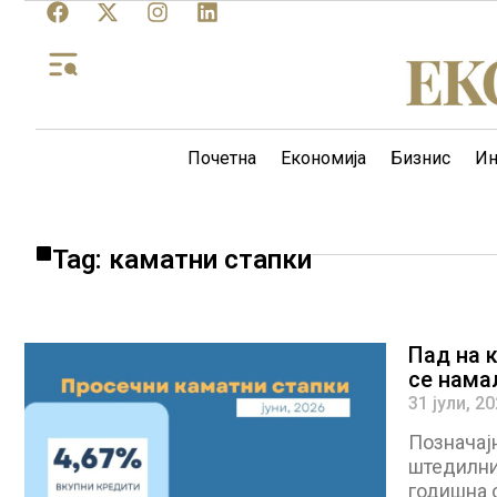
Почетна
Економија
Бизнис
Ин
Tag: каматни стапки
Пад на 
се намал
31 јули, 2
Позначајн
штедилни
годишна о