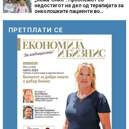
бомбардирањето го доживуваа овој
недостигот на дел од терапијата за
настан што го промени текот на
онколошките пациенти во
историјата
моментот е надминат
ПРЕТПЛАТИ СЕ