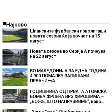
Најново
Шпанските фудбалски прволигаши
новата сезона ќе ја почнат на 15
август
Новата сезона во Серија А почнува
на 22 август
ВО МАКЕДОНИЈА ЗА ЕДНА ГОДИНА
4.900 ПОМАЛКУ ЗАПИШАНИ
ПРВАЧИЊА
ГОДИШНИНА ОД ПРВАТА АТОМСКА
БОМБА ФРЛЕНА ВРЗ ХИРОШИМА –
„БОЖЕ, ШТО НАПРАВИВМЕ“, како
дел од екипажот во авионот „Енола
Геј“ и учесниците во
„Хема-Онко“: Проблемот со