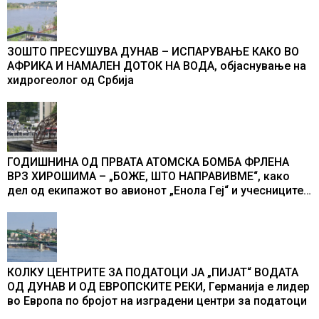
ЗОШТО ПРЕСУШУВА ДУНАВ – ИСПАРУВАЊЕ КАКО ВО
АФРИКА И НАМАЛЕН ДОТОК НА ВОДА, објаснување на
хидрогеолог од Србија
ГОДИШНИНА ОД ПРВАТА АТОМСКА БОМБА ФРЛЕНА
ВРЗ ХИРОШИМА – „БОЖЕ, ШТО НАПРАВИВМЕ“, како
дел од екипажот во авионот „Енола Геј“ и учесниците
во бомбардирањето го доживуваа овој настан што го
промени текот на историјата
КОЛКУ ЦЕНТРИТЕ ЗА ПОДАТОЦИ ЈА „ПИЈАТ“ ВОДАТА
ОД ДУНАВ И ОД ЕВРОПСКИТЕ РЕКИ, Германија е лидер
во Европа по бројот на изградени центри за податоци