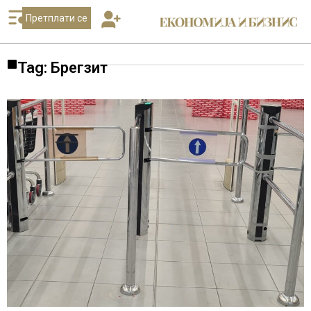
Претплати се
Tag: Брегзит