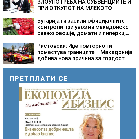
ЗЛОУПОТРЕБА НА СУБВЕНЦИИТЕ И
ПРИ ОТКУПОТ НА МЛЕКОТО
Бугарија ги засили официјалните
контроли при увоз на македонско
свежо овошје, домати и пиперки,
објави АХВ
Ристовски: Иџе повторно ги
поместува границите – Македонија
добива нова причина за гордост
ПРЕТПЛАТИ СЕ