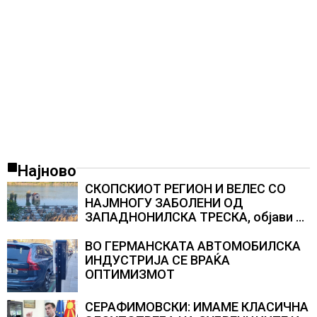
Најново
СКОПСКИОТ РЕГИОН И ВЕЛЕС СО
НАЈМНОГУ ЗАБОЛЕНИ ОД
ЗАПАДНОНИЛСКА ТРЕСКА, објави
министерот за здравство Сашо
Клековски
ВО ГЕРМАНСКАТА АВТОМОБИЛСКА
ИНДУСТРИЈА СЕ ВРАЌА
ОПТИМИЗМОТ
СЕРАФИМОВСКИ: ИМАМЕ КЛАСИЧНА