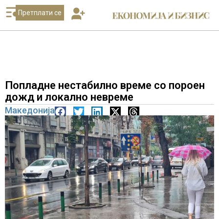
Претплати се
Попладне нестабилно време со пороен
дожд и локално невреме
Македонија