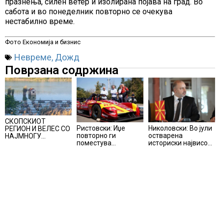
празнења, силен ветер и изолирана појава на град. Во
сабота и во понеделник повторно се очекува
нестабилно време.
Фото Економија и бизнис
Невреме
,
Дожд
Поврзана содржина
СКОПСКИОТ
Ристовски: Иџе
Николовски: Во јули
РЕГИОН И ВЕЛЕС СО
повторно ги
остварена
НАЈМНОГУ
поместува
историски највисока
ЗАБОЛЕНИ ОД
границите –
наплата на приходи
ЗАПАДНОНИЛСКА
Македонија добива
од над 14
ТРЕСКА, објави
нова причина за
милијарди денари –
министерот за
гордост
изградивме систем
здравство Сашо
што испорачува
Клековски
резултати