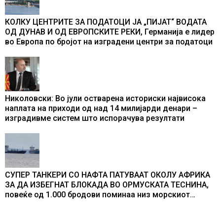
КОЛКУ ЦЕНТРИТЕ ЗА ПОДАТОЦИ ЈА „ПИЈАТ“ ВОДАТА
ОД ДУНАВ И ОД ЕВРОПСКИТЕ РЕКИ, Германија е лидер
во Европа по бројот на изградени центри за податоци
Николовски: Во јули остварена историски највисока
наплата на приходи од над 14 милијарди денари –
изградивме систем што испорачува резултати
СУПЕР ТАНКЕРИ СО НАФТА ПАТУВААТ ОКОЛУ АФРИКА
ЗА ДА ИЗБЕГНАТ БЛОКАДА ВО ОРМУСКАТА ТЕСНИНА,
повеќе од 1.000 бродови поминаа низ морскиот
премин со помош на американската војска