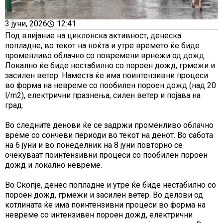
3 јуни, 2026
12:41
Под влијание на циклонска активност, денеска
попладне, во текот на ноќта и утре времето ќе биде
променливо облачно со повремени врнежи од дожд.
Локално ќе биде нестабилно со пороен дожд, грмежи и
засилен ветер. Наместа ќе има поинтензивни процеси
во форма на невреме со пообилен пороен дожд (над 20
l/m2), електрични празнења, силен ветер и појава на
град.
Во следните денови ќе се задржи променливо облачно
време со сончеви периоди во текот на денот. Во сабота
на 6 јуни и во понеделник на 8 јуни повторно се
очекуваат поинтензивни процеси со пообилен пороен
дожд и локално невреме.
Во Скопје, денес попладне и утре ќе биде нестабилно со
пороен дожд, грмежи и засилен ветер. Во делови од
котлината ќе има поинтензивни процеси во форма на
невреме со интензивен пороен дожд, електрични