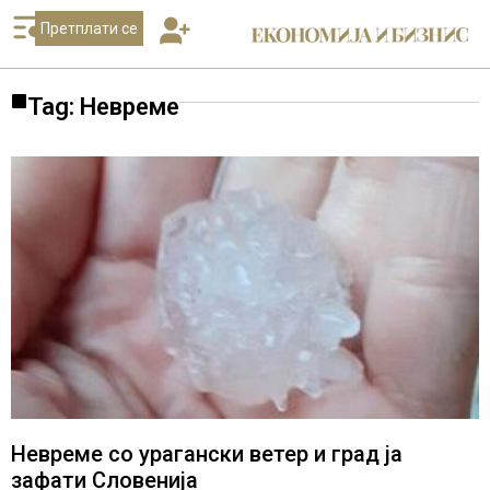
Претплати се
Tag: Невреме
Невреме со урагански ветер и град ја
зафати Словенија