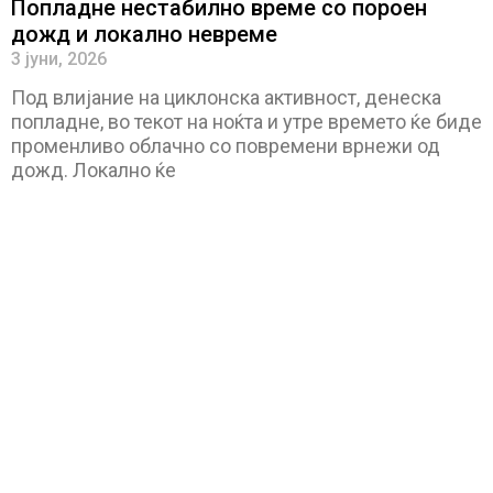
Попладне нестабилно време со пороен
дожд и локално невреме
3 јуни, 2026
Под влијание на циклонска активност, денеска
попладне, во текот на ноќта и утре времето ќе биде
променливо облачно со повремени врнежи од
дожд. Локално ќе