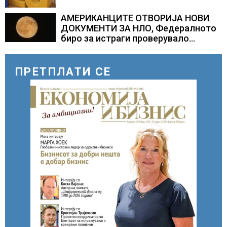
АМЕРИКАНЦИТЕ ОТВОРИЈА НОВИ
ДОКУМЕНТИ ЗА НЛО, Федералното
биро за истраги проверувало
снимки за „Големи темни
триаголници со светла“
ПРЕТПЛАТИ СЕ