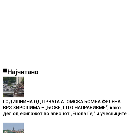
Најчитано
ГОДИШНИНА ОД ПРВАТА АТОМСКА БОМБА ФРЛЕНА
ВРЗ ХИРОШИМА – „БОЖЕ, ШТО НАПРАВИВМЕ“, како
дел од екипажот во авионот „Енола Геј“ и учесниците
во бомбардирањето го доживуваа овој настан што го
промени текот на историјата