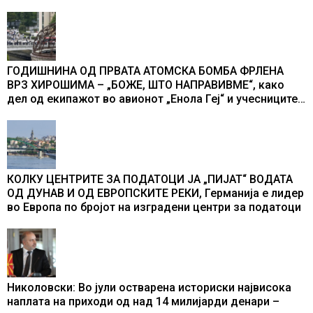
ГОДИШНИНА ОД ПРВАТА АТОМСКА БОМБА ФРЛЕНА
ВРЗ ХИРОШИМА – „БОЖЕ, ШТО НАПРАВИВМЕ“, како
дел од екипажот во авионот „Енола Геј“ и учесниците
во бомбардирањето го доживуваа овој настан што го
промени текот на историјата
КОЛКУ ЦЕНТРИТЕ ЗА ПОДАТОЦИ ЈА „ПИЈАТ“ ВОДАТА
ОД ДУНАВ И ОД ЕВРОПСКИТЕ РЕКИ, Германија е лидер
во Европа по бројот на изградени центри за податоци
Николовски: Во јули остварена историски највисока
наплата на приходи од над 14 милијарди денари –