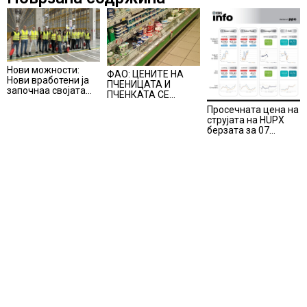
Нови можности:
ФАО: ЦЕНИТЕ НА
Нови вработени ја
ПЧЕНИЦАТА И
започнаа својата
ПЧЕНКАТА СЕ
професионална
ПОВИСОКИ ВО
Просечната цена на
приказна во Lidl
ЈУЛИ, млекото и
струјата на HUPX
Логистичкиот
месото бележат
берзата за 07
центар во Куманово
пониски цени
август 2026
изнесува 157,93
евра за мегават
час, на МЕМО 153,56
евра за мегават час