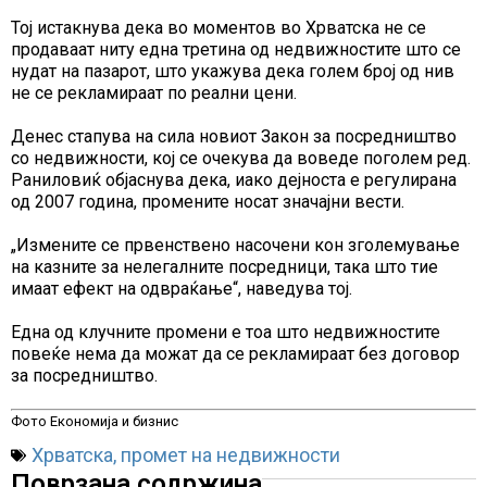
Тој истакнува дека во моментов во Хрватска не се
продаваат ниту една третина од недвижностите што се
нудат на пазарот, што укажува дека голем број од нив
не се рекламираат по реални цени.
Денес стапува на сила новиот Закон за посредништво
со недвижности, кој се очекува да воведе поголем ред.
Раниловиќ објаснува дека, иако дејноста е регулирана
од 2007 година, промените носат значајни вести.
„Измените се првенствено насочени кон зголемување
на казните за нелегалните посредници, така што тие
имаат ефект на одвраќање“, наведува тој.
Една од клучните промени е тоа што недвижностите
повеќе нема да можат да се рекламираат без договор
за посредништво.
Фото Економија и бизнис
Хрватска
,
промет на недвижности
Поврзана содржина