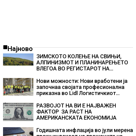
Најново
ЗИМСКОТО КОЛЕЊЕ НА СВИЊИ,
АЛПИНИЗМОТ И ПЛАНИНАРЕЊЕТО
ВЛЕГОА ВО РЕГИСТАРОТ НА
КУЛТУРНО НАСЛЕДСТВО НА
СЛОВЕНИЈА
Нови можности: Нови вработени ја
започнаа својата професионална
приказна во Lidl Логистичкиот
центар во Куманово
РАЗВОЈОТ НА ВИ Е НАЈВАЖЕН
ФАКТОР ЗА РАСТ НА
АМЕРИКАНСКАТА ЕКОНОМИЈА
Годишната инфлација во јули мерена