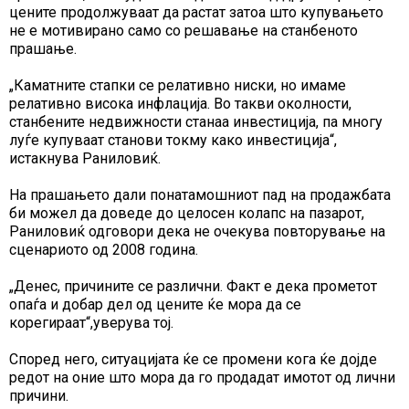
цените продолжуваат да растат затоа што купувањето
не е мотивирано само со решавање на станбеното
прашање.
„Каматните стапки се релативно ниски, но имаме
релативно висока инфлација. Во такви околности,
станбените недвижности станаа инвестиција, па многу
луѓе купуваат станови токму како инвестиција“,
истакнува Раниловиќ.
На прашањето дали понатамошниот пад на продажбата
би можел да доведе до целосен колапс на пазарот,
Раниловиќ одговори дека не очекува повторување на
сценариото од 2008 година.
„Денес, причините се различни. Факт е дека прометот
опаѓа и добар дел од цените ќе мора да се
корегираат“,уверува тој.
Според него, ситуацијата ќе се промени кога ќе дојде
редот на оние што мора да го продадат имотот од лични
причини.