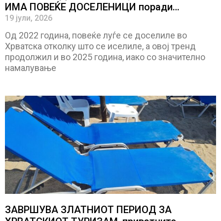
ИМА ПОВЕЌЕ ДОСЕЛЕНИЦИ поради
странските работници
19 јули, 2026
Oд 2022 година, повеќе луѓе се доселиле во
Хрватска отколку што се иселиле, а овој тренд
продолжил и во 2025 година, иако со значително
намалување
ЗАВРШУВА ЗЛАТНИОТ ПЕРИОД ЗА