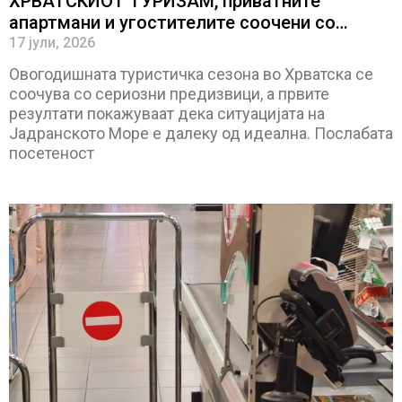
ХРВАТСКИОТ ТУРИЗАМ, приватните
апартмани и угостителите соочени со
помалку гости поради високите цени
17 јули, 2026
Овогодишната туристичка сезона во Хрватска се
соочува со сериозни предизвици, а првите
резултати покажуваат дека ситуацијата на
Јадранското Море е далеку од идеална. Послабата
посетеност