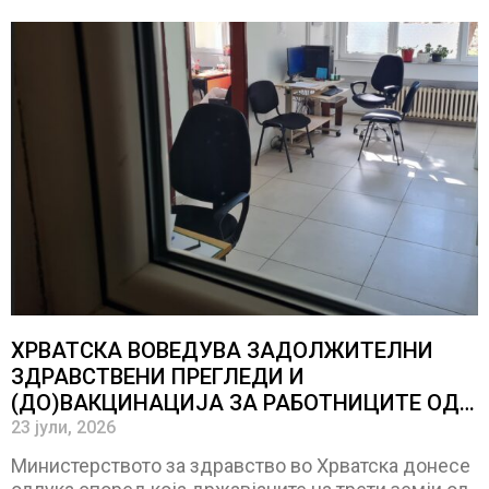
ХРВАТСКА ВОВЕДУВА ЗАДОЛЖИТЕЛНИ
ЗДРАВСТВЕНИ ПРЕГЛЕДИ И
(ДО)ВАКЦИНАЦИЈА ЗА РАБОТНИЦИТЕ ОД
ТРЕТИ ЗЕМЈИ
23 јули, 2026
Министерството за здравство во Хрватска донесе