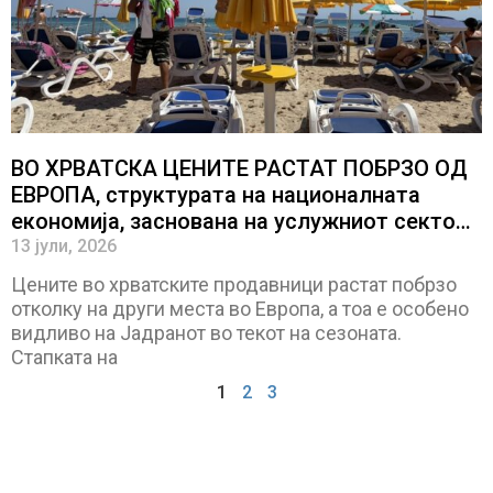
ВО ХРВАТСКА ЦЕНИТЕ РАСТАТ ПОБРЗО ОД
ЕВРОПА, структурата на националната
економија, заснована на услужниот сектор,
силно ги промовира ваквите инфлаторни
13 јули, 2026
трендови
Цените во хрватските продавници растат побрзо
отколку на други места во Европа, а тоа е особено
видливо на Јадранот во текот на сезоната.
Стапката на
1
2
3