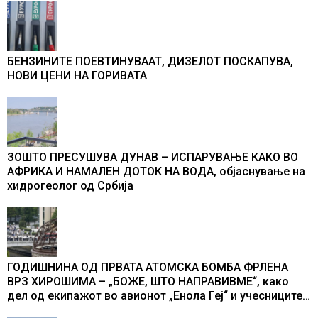
БЕНЗИНИТЕ ПОЕВТИНУВААТ, ДИЗЕЛОТ ПОСКАПУВА,
НОВИ ЦЕНИ НА ГОРИВАТА
ЗОШТО ПРЕСУШУВА ДУНАВ – ИСПАРУВАЊЕ КАКО ВО
АФРИКА И НАМАЛЕН ДОТОК НА ВОДА, објаснување на
хидрогеолог од Србија
ГОДИШНИНА ОД ПРВАТА АТОМСКА БОМБА ФРЛЕНА
ВРЗ ХИРОШИМА – „БОЖЕ, ШТО НАПРАВИВМЕ“, како
дел од екипажот во авионот „Енола Геј“ и учесниците
во бомбардирањето го доживуваа овој настан што го