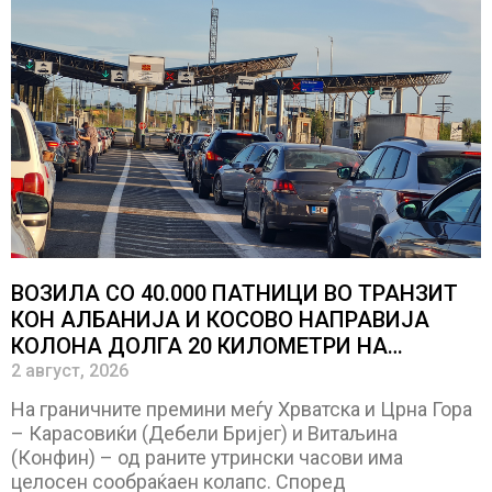
ВОЗИЛА СО 40.000 ПАТНИЦИ ВО ТРАНЗИТ
КОН АЛБАНИЈА И КОСОВО НАПРАВИЈА
КОЛОНА ДОЛГА 20 КИЛОМЕТРИ НА
ГРАНИЦАТА МЕЃУ ХРВАТСКА И ЦРНА ГОРА
2 август, 2026
На граничните премини меѓу Хрватска и Црна Гора
– Карасовиќи (Дебели Бријег) и Витаљина
(Конфин) – од раните утрински часови има
целосен сообраќаен колапс. Според