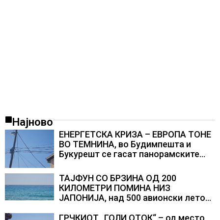
Најново
ЕНЕРГЕТСКА КРИЗА – ЕВРОПА ТОНЕ
ВО ТЕМНИНА, во Будимпешта и
Букурешт се гасат панорамските
светла, туристите се разочарани
ТАЈФУН СО БРЗИНА ОД 200
КИЛОМЕТРИ ПОМИНА НИЗ
ЈАПОНИЈА, над 500 авионски летови
откажани
ГРЧКИОТ „ГОЛИ ОТОК“ – од место