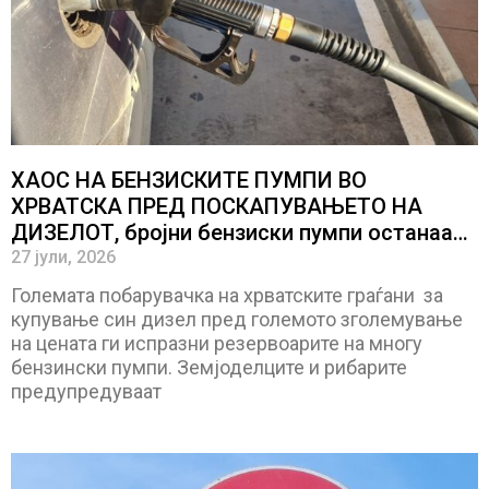
ХАОС НА БЕНЗИСКИТЕ ПУМПИ ВО
ХРВАТСКА ПРЕД ПОСКАПУВАЊЕТО НА
ДИЗЕЛОТ, бројни бензиски пумпи останаа
без син дизел
27 јули, 2026
Големата побарувачка на хрватските граѓани за
купување син дизел пред големото зголемување
на цената ги испразни резервоарите на многу
бензински пумпи. Земјоделците и рибарите
предупредуваат