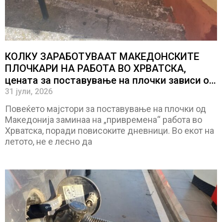
КОЛКУ ЗАРАБОТУВААТ МАКЕДОНСКИТЕ
ПЛОЧКАРИ НА РАБОТА ВО ХРВАТСКА,
цената за поставување на плочки зависи од
многу фактори, најниската цена е 25 евра за
31 јули, 2026
квадрат
Повеќето мајстори за поставување на плочки од
Македонија заминаа на „привремена“ работа во
Хрватска, поради повисоките дневници. Во екот на
летото, не е лесно да