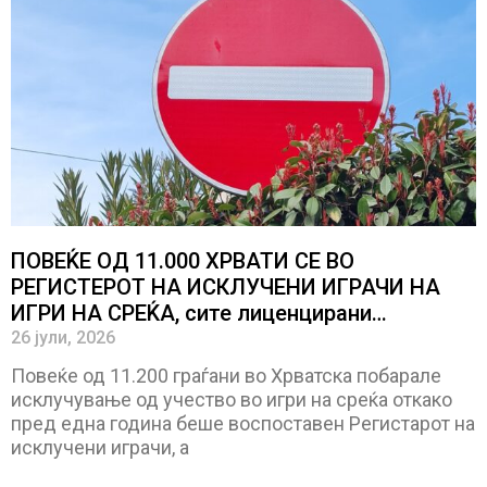
ПОВЕЌЕ ОД 11.000 ХРВАТИ СЕ ВО
РЕГИСТЕРОТ НА ИСКЛУЧЕНИ ИГРАЧИ НА
ИГРИ НА СРЕЌА, сите лиценцирани
организатори на игри мора да проверат
26 јули, 2026
дали некое лице е регистриран зависник од
Повеќе од 11.200 граѓани во Хрватска побарале
коцкање
исклучување од учество во игри на среќа откако
пред една година беше воспоставен Регистарот на
исклучени играчи, а