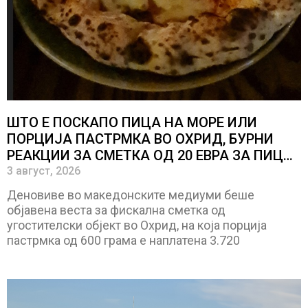
ШТО Е ПОСКАПО ПИЦА НА МОРЕ ИЛИ
ПОРЦИЈА ПАСТРМКА ВО ОХРИД, БУРНИ
РЕАКЦИИ ЗА СМЕТКА ОД 20 ЕВРА ЗА ПИЦА
НА ХРВАТСКИТЕ ОСТРОВИ
3 август, 2026
Деновиве во македонските медиуми беше
објавена веста за фискална сметка од
угостителски објект во Охрид, на која порција
пастрмка од 600 грама е наплатена 3.720