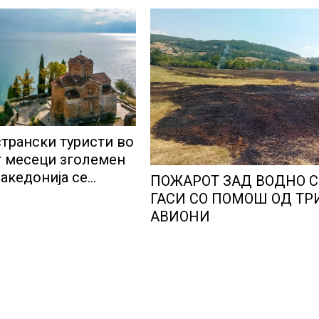
странски туристи во
т месеци зголемен
Македонија се
ПОЖАРОТ ЗАД ВОДНО С
ра како атрактивна
ГАСИ СО ПОМОШ ОД ТР
а дестинација
АВИОНИ