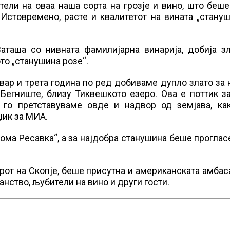
тели на оваа наша сорта на грозје и вино, што беш
Истовремено, расте и квалитетот на вината „стану
аташа со нивната фамилијарна винарија, добија зл
то „станушина розе“.
евар и трета година по ред добиваме дупло злато за
Бегниште, близу Тиквешкото езеро. Ова е поттик з
го претставуваме овде и надвор од земјава, ка
џик за МИА.
ма Ресавка“, а за најдобра станушина беше проглас
арот на Скопје, беше присутна и американската амба
ранство, љубители на вино и други гости.