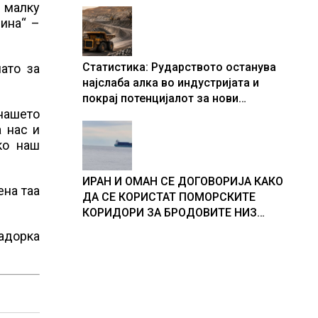
е малку
шина“ –
Статистика: Рударството останува
ато за
најслаба алка во индустријата и
покрај потенцијалот за нови
 нашето
инвестиции
а нас и
ко наш
ИРАН И ОМАН СЕ ДОГОВОРИЈА КАКО
ена таа
ДА СЕ КОРИСТАТ ПОМОРСКИТЕ
КОРИДОРИ ЗА БРОДОВИТЕ НИЗ
ОРМУСКАТА ТЕСНИНА
садорка