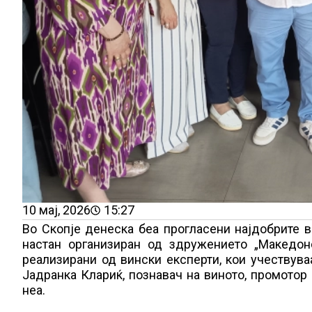
10 мај, 2026
15:27
Во Скопје денеска беа прогласени најдобрите ви
настан организиран од здружението „Македон
реализирани од вински експерти, кои учествув
Јадранка Клариќ, познавач на виното, промотор
неа.