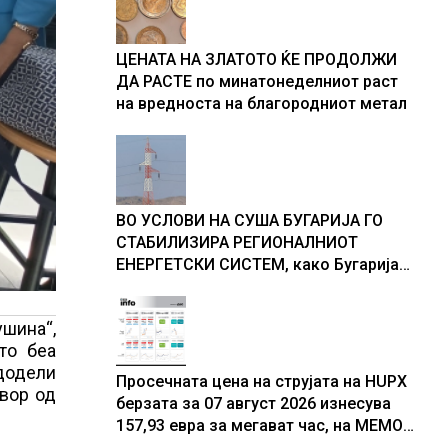
ЦЕНАТА НА ЗЛАТОТО ЌЕ ПРОДОЛЖИ
ДА РАСТЕ по минатонеделниот раст
на вредноста на благородниот метал
ВО УСЛОВИ НА СУША БУГАРИЈА ГО
СТАБИЛИЗИРА РЕГИОНАЛНИОТ
ЕНЕРГЕТСКИ СИСТЕМ, како Бугарија
стана балкански шампион во
складирање на енергија од батерии
ушина“,
то беа
 додели
Просечната цена на струјата на HUPX
двор од
берзата за 07 август 2026 изнесува
157,93 евра за мегават час, на МЕМО
153,56 евра за мегават час