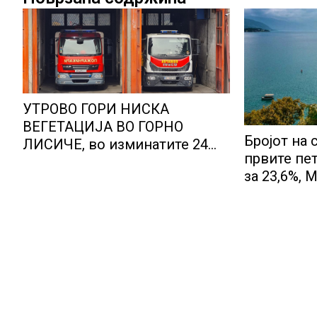
УТРОВО ГОРИ НИСКА
ВЕГЕТАЦИЈА ВО ГОРНО
Бројот на 
ЛИСИЧЕ, во изминатите 24
првите пе
часа имало 25 пожари на
за 23,6%, 
отворено
позициони
туристичк