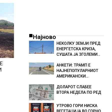
Најново
НЕКОЛКУ ЗЕМЈИ ПРЕД
ЕНЕРГЕТСКА КРИЗА,
СУШАТА ЈА ЗГОЛЕМИ
ЦЕНАТА НА СТРУЈАТА
Е
АНКЕТИ: ТРАМП Е
НА БЕРЗИТЕ НА НАД 700
И
НАЈНЕПОПУЛАРНИОТ
ЕВРА ЗА МЕГАВАТ-ЧАС
АМЕРИКАНСКИ
ПРЕТСЕДАТЕЛ СО ВТОР
ДОЛАРОТ СЛАБЕЕ
МАНДАТ, тој не ги
ВТОРА НЕДЕЛА ПО РЕД
признава резултатите
од последните анкети
УТРОВО ГОРИ НИСКА
ВЕГЕТАЦИЈА ВО ГОРНО