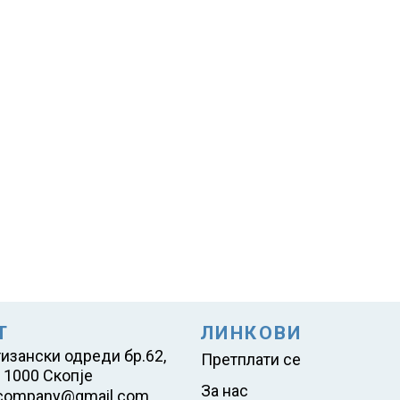
Т
ЛИНКОВИ
тизански одреди бр.62,
Претплати се
 1000 Скопје
За нас
company@gmail.com