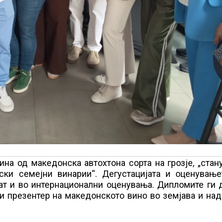
на од македонска автохтона сорта на грозје, „стан
ски семејни винарии“. Дегустацијата и оценување
аат и во интернационални оценувања. Дипломите ги
 и презентер на македонското вино во земјава и на