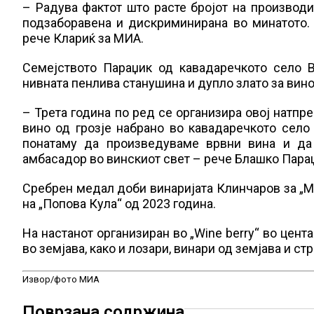
– Радува фактот што расте бројот на производи
подзаборавена и дискриминирана во минатото. 
рече Клариќ за МИА.
Семејството Параџик од кавадаречкото село В
нивната пенлива станушина и дупло злато за вино
– Трета година по ред се организира овој натпр
вино од грозје набрано во кавадаречкото село 
понатаму да произведуваме врвни вина и да 
амбасадор во винскиот свет – рече Блашко Пара
Сребрен медал доби винаријата Клинчаров за „Мо
на „Попова Кула“ од 2023 година.
На настанот организиран во „Wine berry“ во цент
во земјава, како и лозари, винари од земјава и ст
Извор/фото МИА
Поврзана содржина