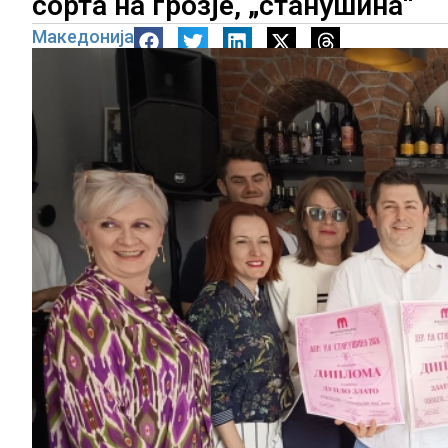
сорта на грозје, „станушина“
Македонија