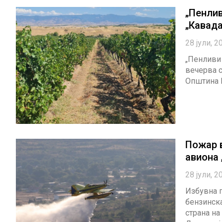
„Пенлив
„Кавада
28 јули, 2
„Пенливи
вечерва с
Општина К
Пожар 
авиона 
28 јули, 2
Избувна 
бензинска
страна на