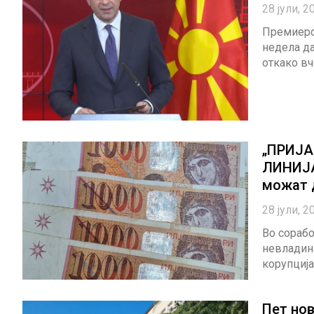
28 јули, 2
Премиеро
недела да
откако вч
„ПРИЈА
ЛИНИЈА
можат 
28 јули, 2
Во сорабо
невладина
корупција
Пет нов