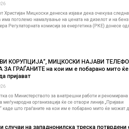
026
т Христијан Мицкоски денеска изјави дека очекува следна
 има поголемо намалување на цената на дизелот и на бенз
ера Регулаторната комисија за енергетика (РКЕ) донесе од
ВИ КОРУПЦИЈА“, МИЦКОСКИ НАЈАВИ ТЕЛЕФ
 ЗА ГРАЃАНИТЕ на кои им е побарано мито ќе
да пријават
026
тка со Министерството за внатрешни работи и реномирана
 меѓународна организација ќе се отвори линија „Пријави
“ каде што граѓаните на кои им е побарано мито ќе можат 
и случаи на западнонилска треска потврдени 