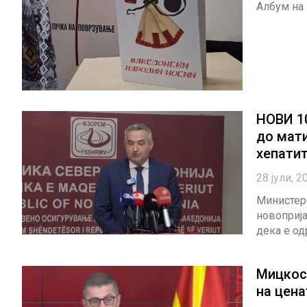
Албум на
НОВИ 1
до мат
хепатит
28 јули, 2
Министер
новоприја
дека е од
Мицкос
на цена