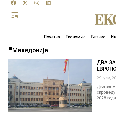
Почетна
Економија
Бизнис
Ин
Македонија
ДВА ЗА
ЕВРОП
29 јули, 2
Два заеми
спроведув
2028 годи