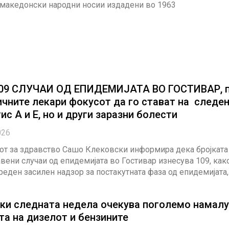
 македонски народни носии издадени во 1963
09 СЛУЧАИ ОД ЕПИДЕМИЈАТА ВО ГОСТИВАР, 
ичните лекари фокусот да го стават на следе
ис А и Е, но и други заразни болести
026
от за здравство Сашо Клековски информира дека бројката
вени случаи од епидемијата во Гостивар изнесува 109, как
реден засилен надзор за постакутната фаза од епидемијата,
ки следната недела очекува поголемо намал
та на дизелот и бензините