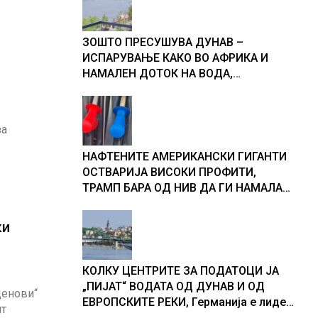
ЗОШТО ПРЕСУШУВА ДУНАВ –
ИСПАРУВАЊЕ КАКО ВО АФРИКА И
НАМАЛЕН ДОТОК НА ВОДА,
објаснување на хидрогеолог од
Србија
за
НАФТЕНИТЕ АМЕРИКАНСКИ ГИГАНТИ
ОСТВАРИЈА ВИСОКИ ПРОФИТИ,
ТРАМП БАРА ОД НИВ ДА ГИ НАМАЛАТ
ЦЕНИТЕ НА ГОРИВАТА
ки
КОЛКУ ЦЕНТРИТЕ ЗА ПОДАТОЦИ ЈА
„ПИЈАТ“ ВОДАТА ОД ДУНАВ И ОД
денови“
ЕВРОПСКИТЕ РЕКИ, Германија е лидер
нт
во Европа по бројот на изградени