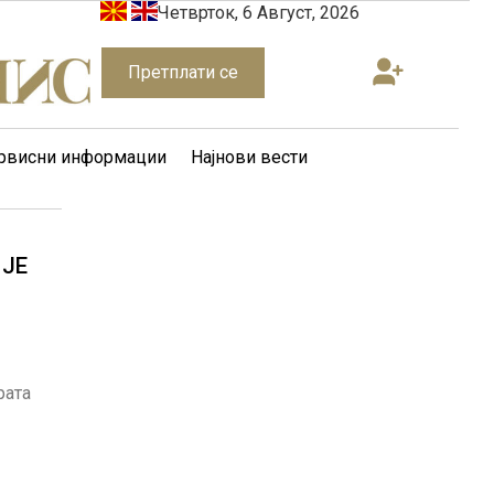
Четврток, 6 Август, 2026
Претплати се
рвисни информации
Најнови вести
ПЈЕ
рата