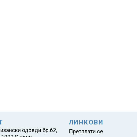
Т
ЛИНКОВИ
тизански одреди бр.62,
Претплати се
 1000 Скопје