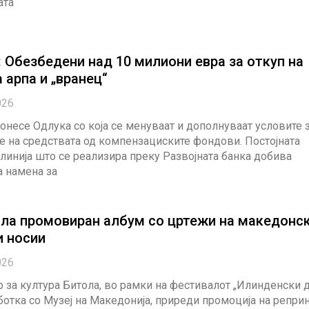
ата
Обезбедени над 10 милиони евра за откуп на
 арпа и „вранец“
026
онесе Одлука со која се менуваат и дополнуваат условите 
 на средствата од компензациските фондови. Постојната
линија што се реализира преку Развојната банка добива
а намена за
ола промовиран албум со цртежи на македонс
и носии
026
 за култура Битола, во рамки на фестивалот „Илинденски 
ботка со Музеј на Македонија, приреди промоција на репри