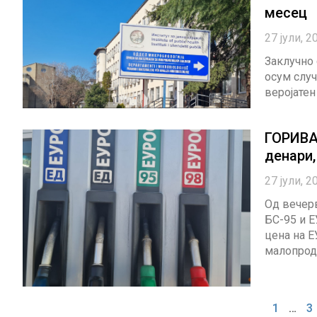
месец
27 јули, 2
Заклучно 
осум случ
веројатен
ГОРИВА
денари,
27 јули, 2
Од вечер
БС-95 и 
цена на Е
малопрод
1
…
3