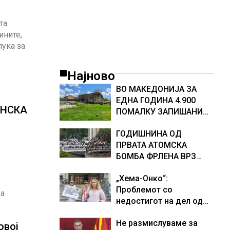
та
ините,
лука за
Најново
ВО МАКЕДОНИЈА ЗА
ЕДНА ГОДИНА 4.900
ОНСКА
ПОМАЛКУ ЗАПИШАНИ
ПРВАЧИЊА
ГОДИШНИНА ОД
ПРВАТА АТОМСКА
БОМБА ФРЛЕНА ВРЗ
ХИРОШИМА – „БОЖЕ,
„Хема-Онко“:
ШТО НАПРАВИВМЕ“,
Проблемот со
како дел од екипажот
да
недостигот на дел од
во авионот „Енола Геј“ и
терапијата за
учесниците во
Не размислуваме за
онколошките пациенти
бомбардирањето го
овој