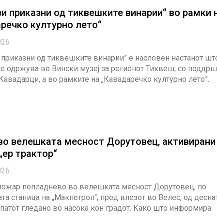
и приказни од тиквешките винарии“ во рамки 
речко културно лето“
026
 приказни од тиквешките винарии” е насловен настанот шт
е одржува во Вински музеј за регионот Тиквеш, со поддрш
авадарци, а во рамките на „Кавадаречко културно лето”.
во велешката месност Дорутовец, активирани
„ер трактор“
026
пожар попладнево во велешката месност Дорутовец, по
та станица на „Макпетрол“, пред влезот во Велес, од десна
 патот гледано во насока кон градот. Како што информира