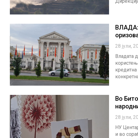
Дирекциј
ВЛАДА: 
оризова
28 јули, 2
Владата д
користење
кредитна 
конкретн
Во Бит
народн
28 јули, 2
НУ Центар
и во сора