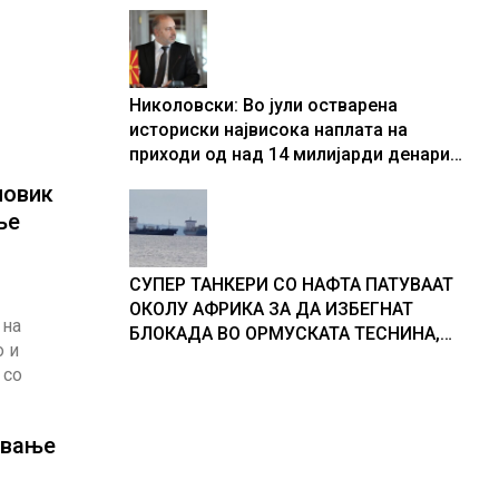
центри за податоци
Николовски: Во јули остварена
историски највисока наплата на
приходи од над 14 милијарди денари
– изградивме систем што испорачува
повик
резултати
ње
СУПЕР ТАНКЕРИ СО НАФТА ПАТУВААТ
ОКОЛУ АФРИКА ЗА ДА ИЗБЕГНАТ
 на
БЛОКАДА ВО ОРМУСКАТА ТЕСНИНА,
о и
повеќе од 1.000 бродови поминаа низ
 со
морскиот премин со помош на
американската војска
ување