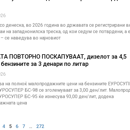
026
со денеска, во 2026 година во државата се регистрирани в
аи на западнонилска треска, од кои седум се потврдени, а 
 – се наведува во најновиот
ТА ПОВТОРНО ПОСКАПУВААТ, дизелот за 4,5
 бензините за 3 денари по литар
026
ва на полноќ малопродажните цени на бензините ЕУРОСУП
ЕУРОСУПЕР БС-98 се зголемуваат за 3,00 ден/лит. Малопро
УРОСУПЕР БС-95 ќе изнесува 93,00 ден/лит, додека
ажната цена
4
5
6
7
…
272