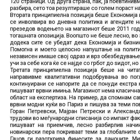
120 страници. Од друга страна, пак, ја поевтини
разбира, сето тоа резултираше со голем пораст на
Втората принципиелна позиција беше Економија 
се инволвира во дневна политика и агендите н
презедов водењето на магазинот беше 2011 годи
тогашната опозиција. Воопшто не беше лесно, во 
додека сите се убедат дека Економија и бизни
Помогна и моето целосно напуштање на политик
независен имаше свој одраз и врз обезбедување
учи за себе кога ќе се најде со грбот до ѕидот, но
Третата принципиелна позиција беше на чита
направивме квалитативни подобрувања во погл
континуирани се напорите да се понуди екстра к
пишуваат врвни имиња. Магазинот нема класична р
област на експертиза. На пример, да спомнам са
врвни модни куќи во Париз и пишува за теми по
Горан Петревски, Мајран Петрески и Александ
трудови во меѓународни списанија со импакт факт
пишуваат на приемчив, лесно разбирлив начи
новинарски пера покриваат теми за глобалните 
Гацов ги разоткрива финесите за даноците, М