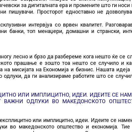
хчевски за дигиталната ера и промените што ги носи
ани пишувачи. Просторот едноставно не дозволува
склузивни интервјуа со врвен квалитет. Разговара
лни банки, топ менаџери, домашни и странски, инт
огу лесно и брзо да разбереме кога нешто ќе се с
нското прашање е зошто тоа нешто се случило и ка
а на мисијата на Економија и бизнис. Нашата идеја 
 одлуки, да ги анализираме работите што се случи
ИЦИТНО ИЛИ ИМПЛИЦИТНО, ИДЕИ. ИДЕИТЕ СЕ НА
Т ВАЖНИ ОДЛУКИ ВО МАКЕДОНСКОТО ОПШТЕС
, експлицитно или имплицитно, идеи. Идеите се наме
уки во македонското општество и економија. Тие