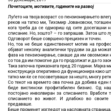
Почетоците, мотивите, годините на развој
Луѓето на твоја возраст со пензионирањето влегу
реков на татко ми, Тихомир Јовановски, тогаш
кога треба да се одмориш од сите досегашни на
списание. Но, зошто? – го запрашав. Затоа што л
Одговорот беше совршено прецизен и точен.
Но, тоа не беше единствениот мотив на профес
објават неколку аналитички трудови за да можат
фаза на пензионирање, сакаше да им овозможи на
со тоа да им помогне да го продолжат и да го за
Така започна приказната пред 20 години. Мајка м
конструкција оперативно да функционира како шт
татко ми ќе се посоветуваше за нешто, многу ретк
Со текот на времето ова почна да добива еден
биде вистински профитабилен бизнис. Од наш
постојано инволвиран за списанието. Вработи 
списанието во живот. И длабоко во своите 
предаваше.
Беше променет изгледот на насловната страница,