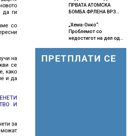
 новото
ПРВАТА АТОМСКА
 да ги
БОМБА ФРЛЕНА ВРЗ
ХИРОШИМА – „БОЖЕ,
„Хема-Онко“:
вме со
ШТО НАПРАВИВМЕ“,
Проблемот со
ересни
како дел од екипажот
недостигот на дел од
во авионот „Енола Геј“ и
терапијата за
учесниците во
онколошките пациенти
бомбардирањето го
ПРЕТПЛАТИ СЕ
лучи на
во моментот е
доживуваа овој настан
кви се
надминат
што го промени текот
е, како
на историјата
ле и да
МЕНЕТИ
ТВО И
нети за
 можат