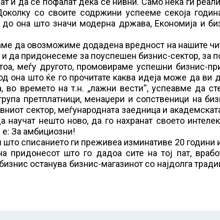
ат и да се пофалат дека се нивни. Само нека ги реал
 Доколку со своите содржини успееме секоја годин
до она што значи модерна држава, Економија и биз
аме да овозможиме додадена вредност на нашите чи
а и да придонесеме за поуспешен бизнис-сектор, за 
тоа, меѓу другото, промовираме успешни бизнис-пр
од она што ќе го прочитате каква идеја може да ви 
, во времето на т.н. „лажни вести“, успеавме да с
 група претплатници, менаџери и сопственици на би
вниот сектор, меѓународната заедница и академскат
да научат нешто ново, да го нахранат своето интеле
 е: За амбициозни!
ум што списанието ги преживеа изминативе 20 години 
а придонесот што го дадоа сите на тој пат, врабо
 бизнис останува бизнис-магазинот со најдолга тради