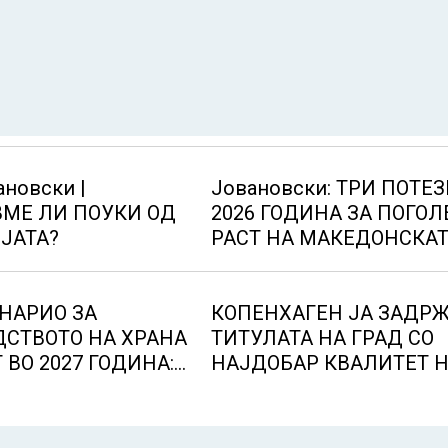
ановски |
Јовановски: ТРИ ПОТЕЗ
МЕ ЛИ ПОУКИ ОД
2026 ГОДИНА ЗА ПОГО
ЈАТА?
РАСТ НА МАКЕДОНСКА
ЕКОНОМИЈА
НАРИО ЗА
КОПЕНХАГЕН ЈА ЗАДР
СТВОТО НА ХРАНА
ТИТУЛАТА НА ГРАД СО
 ВО 2027 ГОДИНА:
НАЈДОБАР КВАЛИТЕТ 
е доведе
ЖИВОТ, градовите со
лни 50 милиони
најниско рангирање
утен глад
продолжуваат да бидат