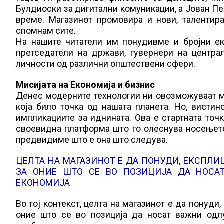
Булдиоски за дигитални комуникации, а Јован Пе
време. Магазинот промовира и нови, талентир
спомнам сите.
На нашите читатели им понудивме и бројни ек
претседатели на држави, гувернери на центра
личности од различни општествени сфери.
Мисијата на Економија и бизнис
Денес модерните технологии ни овозможуваат мн
која било точка од нашата планета. Но, висти
импликациите за иднината. Ова е стартната точк
своевидна платформа што го олеснува носењето
предвидиме што е она што следува.
ЦЕЛТА НА МАГАЗИНОТ Е ДА ПОНУДИ, ЕКСПЛ
ЗА ОНИЕ ШТО СЕ ВО ПОЗИЦИЈА ДА НОСА
ЕКОНОМИЈА
Во тој контекст, целта на магазинот е да понуди
оние што се во позиција да носат важни одл