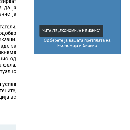
изираат
а да ја
нис ја
татели,
ЧИТАЈТЕ „ЕКОНОМИЈА И БИЗНИС“
подобар
иказни.
Одберете ја вашата претплата на
даде за
Економија и бизнис
текнеме
знис од
а фела.
ктуално
и успеа
тените,
ција во