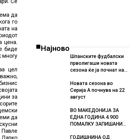
ари. Се
нема да
кога го
ната на
ериодот
а цена.
Најново
се биде
к многу
Шпанските фудбалски
прволигаши новата
аа цел
сезона ќе ја почнат на
важно,
15 август
 бизнис
Новата сезона во
својата
Серија А почнува на 22
дини за
август
есорите
демски
ВО МАКЕДОНИЈА ЗА
теми да
ЕДНА ГОДИНА 4.900
скусни
ПОМАЛКУ ЗАПИШАНИ
. Павле
ПРВАЧИЊА
 Дарко
ГОДИШНИНА ОД