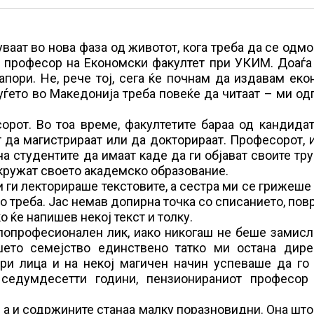
ваат во нова фаза од животот, кога треба да се одмо
ен професор на Економски факултет при УКИМ. Доаѓ
пори. Не, рече тој, сега ќе почнам да издавам ек
уѓето во Македонија треба повеќе да читаат – ми од
орот. Во тоа време, факултетите бараа од кандида
 да магистрираат или да докторираат. Професорот, 
 студентите да имаат каде да ги објават своите тр
окружат своето академско образование.
и ги лекторираше текстовите, а сестра ми се грижеше
о треба. Јас немав допирна точка со списанието, по
о ќе напишев некој текст и толку.
 попрофесионален лик, иако никогаш не беше замис
ето семејство единствено татко ми остана дире
три лица и на некој магичен начин успеваше да го
седумдесетти години, пензионираниот професор
 а и содржините станаа малку поразновидни. Она што