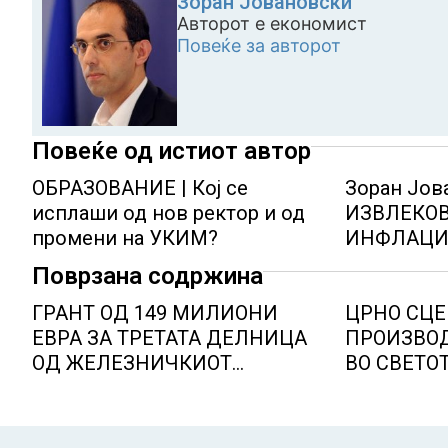
Зоран Јовановски
Авторот е економист
Повеќе за авторот
Повеќе од истиот автор
ОБРАЗОВАНИЕ | Кој се
Зоран Јов
исплаши од нов ректор и од
ИЗВЛЕКОВ
промени на УКИМ?
ИНФЛАЦИ
Поврзана содржина
ГРАНТ ОД 149 МИЛИОНИ
ЦРНО СЦЕ
ЕВРА ЗА ТРЕТАТА ДЕЛНИЦА
ПРОИЗВОД
ОД ЖЕЛЕЗНИЧКИОТ
ВО СВЕТОТ
КОРИДОР 8
Ел Нињо ќ
дополните
луѓе во ак