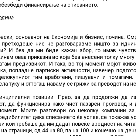
а обезбеди финансирање на списанието.
година
ски, основачот на Економија и бизнис, почина. См
о претходеше ние не разговаравме ништо за иднин
ти? И без да ми биде кажан збор, го имав чувств
кинам оваа приказна во која беа внесени толку многу
там предизвикот. И така, во тој момент мојот жив
ка, попладне партиски активности, навечер подгот
целокупниот тим вработени, пишувачи и помагачи. 
ла туку и оттогаш наваму се грижи за преводот на н
ринципиелни позиции. Прво, за да продолжи да из
от, да функционира како чист пазарен производ и 
омент. Моите разговори со неколку компании за
кредибилитет дека списанието ќе успее, се покажаа 
зи кои требаше да им дадат повеќе вредност на чита
на страници, од 44 на 80, па на 100 и конечно на де