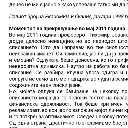
денес не ми е јасно е како успеваше татко ми д
Првиот број на Економија и бизнис, јануари 1998 
Моментот на прекршување во мај 2011 година
Во мај 2011 година професорот Тихомир Јованов
дојде целосно ненадејно, но во периодот шт
списанието. Што да направам во тие околнос
неискажан аманет. Си помислив, јас ли да ја пре
и емоции? Одлуката беше донесена, ќе го прифа
неверојатна динамика. Наутро на работа во бан
списание. Се разбира, клучна улога одигра и 
сопруга не само што ме поддржа во лудата замис
содржините на англиски јазик.
Но, мојата одлука се базираше на неколку п
списанието мора да го положи тестот на пазар
финансиска одржливост. Тоа беше критичен м
рекламираат, во кои јас го заложив мојот личен 
и го поткренаа оптимизмот. Следеа неколку поте
Од една страна, драстично го зголемивме бројот 