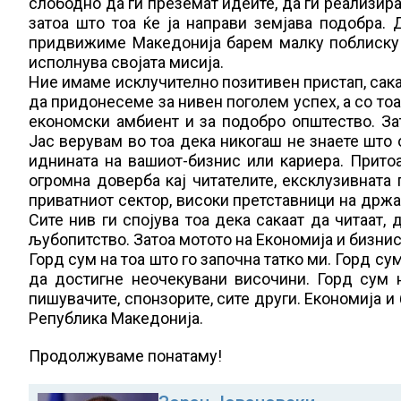
слободно да ги преземат идеите, да ги реализира
затоа што тоа ќе ја направи земјава подобра.
придвижиме Македонија барем малку поблиску 
исполнува својата мисија.
Ние имаме исклучително позитивен пристап, сак
да придонесеме за нивен поголем успех, а со то
економски амбиент и за подобро општество. За
Јас верувам во тоа дека никогаш не знаете што 
иднината на вашиот-бизнис или кариера. Притоа
огромна доверба кај читателите, ексклузивната
приватниот сектор, високи претставници на држа
Сите нив ги спојува тоа дека сакаат да читаат, 
љубопитство. Затоа мотото на Економија и бизнис
Горд сум на тоа што го започна татко ми. Горд с
да достигне неочекувани височини. Горд сум н
пишувачите, спонзорите, сите други. Економија и
Република Македонија.
Продолжуваме понатаму!