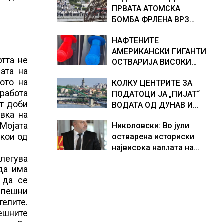
ПРВАТА АТОМСКА
хидрогеолог од Србија
БОМБА ФРЛЕНА ВРЗ
ХИРОШИМА – „БОЖЕ,
НАФТЕНИТЕ
ШТО НАПРАВИВМЕ“,
АМЕРИКАНСКИ ГИГАНТИ
како дел од екипажот
ртта не
ОСТВАРИЈА ВИСОКИ
во авионот „Енола Геј“ и
ата на
ПРОФИТИ, ТРАМП БАРА
учесниците во
ото на
КОЛКУ ЦЕНТРИТЕ ЗА
ОД НИВ ДА ГИ НАМАЛАТ
бомбардирањето го
 работа
ПОДАТОЦИ ЈА „ПИЈАТ“
ЦЕНИТЕ НА ГОРИВАТА
доживуваа овој настан
от доби
ВОДАТА ОД ДУНАВ И
што го промени текот
овка на
ОД ЕВРОПСКИТЕ РЕКИ,
на историјата
Мојата
Николовски: Во јули
Германија е лидер во
екои од
остварена историски
Европа по бројот на
највисока наплата на
изградени центри за
легува
приходи од над 14
податоци
да има
милијарди денари –
 да се
изградивме систем што
успешни
испорачува резултати
телите.
нешните