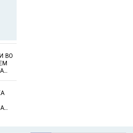
И ВО
ЛЕМ
ТА
ЖА
НА