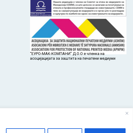
ја од
“ЕУРО-МАК-КОМПАНИ” Д.О.О е членка на
асоцијацијата за заштита на печатени медиуми