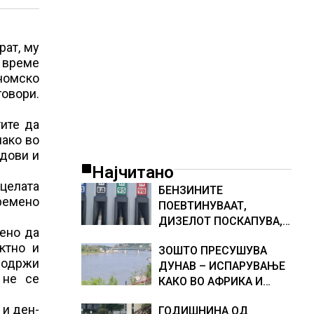
рат, му
а време
ономско
говори.
тите да
иако во
удови и
Најчитано
 целата
БЕНЗИНИТЕ
времено
ПОЕВТИНУВААТ,
ДИЗЕЛОТ ПОСКАПУВА,
лено да
НОВИ ЦЕНИ НА
ктно и
ЗОШТО ПРЕСУШУВА
ГОРИВАТА
 одржи
ДУНАВ – ИСПАРУВАЊЕ
 не се
КАКО ВО АФРИКА И
НАМАЛЕН ДОТОК НА
 и ден-
ГОДИШНИНА ОД
ВОДА, објаснување на