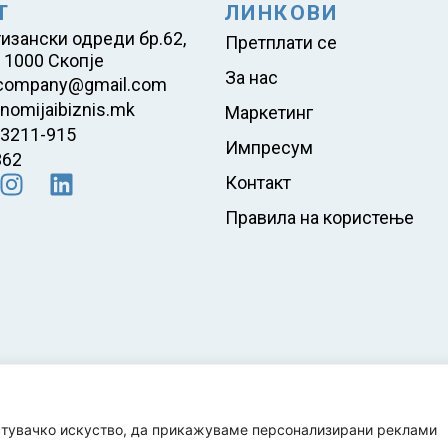
Т
ЛИНКОВИ
обележани со комбинаци
тизански одреди бр.62,
фактори
Претплати се
 1000 Скопје
За нас
company@gmail.com
nomijaibiznis.mk
Маркетинг
23211-915
Импресум
362
Контакт
Правила на користење
стувачко искуство, да прикажуваме персонализирани реклами