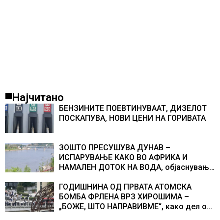
Најчитано
БЕНЗИНИТЕ ПОЕВТИНУВААТ, ДИЗЕЛОТ
ПОСКАПУВА, НОВИ ЦЕНИ НА ГОРИВАТА
ЗОШТО ПРЕСУШУВА ДУНАВ –
ИСПАРУВАЊЕ КАКО ВО АФРИКА И
НАМАЛЕН ДОТОК НА ВОДА, објаснување
на хидрогеолог од Србија
ГОДИШНИНА ОД ПРВАТА АТОМСКА
БОМБА ФРЛЕНА ВРЗ ХИРОШИМА –
„БОЖЕ, ШТО НАПРАВИВМЕ“, како дел од
екипажот во авионот „Енола Геј“ и