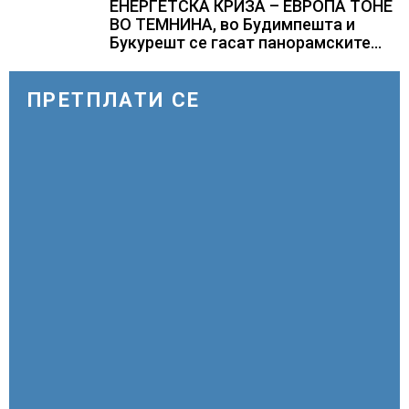
Штутгарт градот на
ЕНЕРГЕТСКА КРИЗА – ЕВРОПА ТОНЕ
автомобилската индустрија која е
ВО ТЕМНИНА, во Будимпешта и
во криза
Букурешт се гасат панорамските
светла, туристите се разочарани
ПРЕТПЛАТИ СЕ