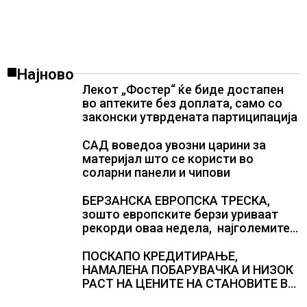
Најново
Лекот „Фостер“ ќе биде достапен
во аптеките без доплата, само со
законски утврдената партиципација
САД воведоа увозни царини за
материјал што се користи во
соларни панели и чипови
БЕРЗАНСКА ЕВРОПСКА ТРЕСКА,
зошто европските берзи уриваат
рекорди оваа недела, најголемите
победници се помалку познатите
компании за ВИ
ПОСКАПО КРЕДИТИРАЊЕ,
НАМАЛЕНА ПОБАРУВАЧКА И НИЗОК
РАСТ НА ЦЕНИТЕ НА СТАНОВИТЕ ВО
ГЕРМАНИЈА, цените паднаа во