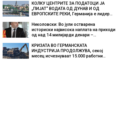
учесниците во бомбардирањето го
КОЛКУ ЦЕНТРИТЕ ЗА ПОДАТОЦИ ЈА
доживуваа овој настан што го промени
„ПИЈАТ“ ВОДАТА ОД ДУНАВ И ОД
текот на историјата
ЕВРОПСКИТЕ РЕКИ, Германија е лидер
во Европа по бројот на изградени
центри за податоци
Николовски: Во јули остварена
историски највисока наплата на приходи
од над 14 милијарди денари –
изградивме систем што испорачува
резултати
КРИЗАТА ВО ГЕРМАНСКАТА
ИНДУСТРИЈА ПРОДОЛЖУВА, секој
месец исчезнуваат 15.000 работни
места