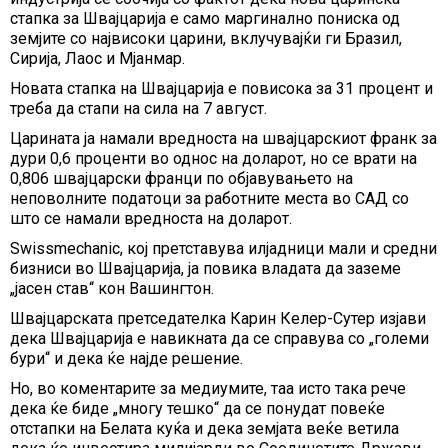
стапка за Швајцарија е само маргинално пониска од
земјите со највисоки царини, вклучувајќи ги Бразил,
Сирија, Лаос и Мјанмар.
Новата стапка на Швајцарија е повисока за 31 процент и
треба да стапи на сила на 7 август.
Царината ја намали вредноста на швајцарскиот франк за
дури 0,6 проценти во однос на доларот, но се врати на
0,806 швајцарски франци по објавувањето на
неповолните податоци за работните места во САД со
што се намали вредноста на доларот.
Swissmechanic, кој претставува илјадници мали и средни
бизниси во Швајцарија, ја повика владата да заземе
„јасен став“ кон Вашингтон.
Швајцарската претседателка Карин Келер-Сутер изјави
дека Швајцарија е навикната да се справува со „големи
бури“ и дека ќе најде решение.
Но, во коментарите за медиумите, таа исто така рече
дека ќе биде „многу тешко“ да се понудат повеќе
отстапки на Белата куќа и дека земјата веќе ветила