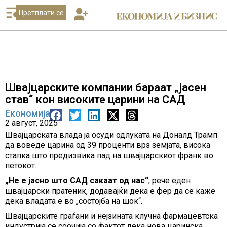
Претплати се
Швајцарските компании бараат „јасен
став“ кон високите царини на САД
Економија
2 август, 2025
Швајцарската влада ја осуди одлуката на Доналд Трамп
да воведе царина од 39 проценти врз земјата, висока
стапка што предизвика пад на швајцарскиот франк во
петокот.
„Не е јасно што САД сакаат од нас“
, рече еден
швајцарски пратеник, додавајќи дека е фер да се каже
дека владата е во „состојба на шок“.
Швајцарските граѓани и нејзината клучна фармацевтска
индустрија се соочија со фактот дека нова царинска