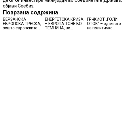
дека ќе инвестира милијарди во Соединетите Држави,
објави Сеебиз.
Поврзана содржина
БЕРЗАНСКА
ЕНЕРГЕТСКА КРИЗА
ГРЧКИОТ „ГОЛИ
ЕВРОПСКА ТРЕСКА,
– ЕВРОПА ТОНЕ ВО
ОТОК“ – од место
зошто европските
ТЕМНИНА, во
на политичко
берзи уриваат
Будимпешта и
прогонство до
рекорди оваа
Букурешт се гасат
морско светилиште
недела,
панорамските
најголемите
светла, туристите се
победници се
разочарани
помалку познатите
компании за ВИ