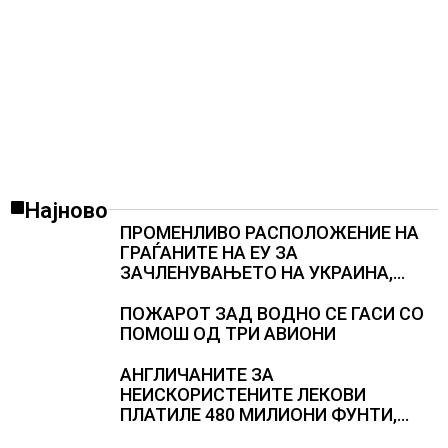
Најново
ПРОМЕНЛИВО РАСПОЛОЖЕНИЕ НА
ГРАЃАНИТЕ НА ЕУ ЗА
ЗАЧЛЕНУВАЊЕТО НА УКРАИНА,
изненадува каква е поддршката од
Полска, Франција и Германија
ПОЖАРОТ ЗАД ВОДНО СЕ ГАСИ СО
ПОМОШ ОД ТРИ АВИОНИ
АНГЛИЧАНИТЕ ЗА
НЕИСКОРИСТЕНИТЕ ЛЕКОВИ
ПЛАТИЛЕ 480 МИЛИОНИ ФУНТИ,
повик до пациентите да бараат