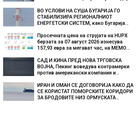
во Европа по бројот на изградени
центри за податоци
ВО УСЛОВИ НА СУША БУГАРИЈА ГО
СТАБИЛИЗИРА РЕГИОНАЛНИОТ
ЕНЕРГЕТСКИ СИСТЕМ, како Бугарија
стана балкански шампион во
складирање на енергија од батерии
Просечната цена на струјата на HUPX
берзата за 07 август 2026 изнесува
157,93 евра за мегават час, на МЕМО
153,56 евра за мегават час
САД И КИНА ПРЕД НОВА ТРГОВСКА
ВОЈНА, Пекинг воведува контрамерки
против американски компании и
организации
ИРАН И ОМАН СЕ ДОГОВОРИЈА КАКО ДА
СЕ КОРИСТАТ ПОМОРСКИТЕ КОРИДОРИ
ЗА БРОДОВИТЕ НИЗ ОРМУСКАТА
ТЕСНИНА