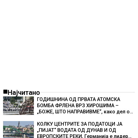
Најчитано
ГОДИШНИНА ОД ПРВАТА АТОМСКА
БОМБА ФРЛЕНА ВРЗ ХИРОШИМА –
„БОЖЕ, ШТО НАПРАВИВМЕ“, како дел од
екипажот во авионот „Енола Геј“ и
учесниците во бомбардирањето го
КОЛКУ ЦЕНТРИТЕ ЗА ПОДАТОЦИ ЈА
доживуваа овој настан што го промени
„ПИЈАТ“ ВОДАТА ОД ДУНАВ И ОД
текот на историјата
ЕВРОПСКИТЕ РЕКИ, Германија е лидер