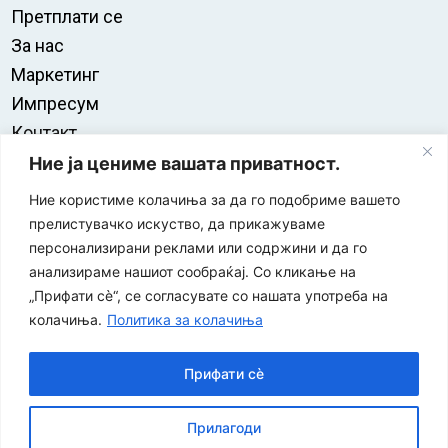
Претплати се
За нас
Маркетинг
Импресум
Контакт
Правила на користење
Ние ја цениме вашата приватност.
Ние користиме колачиња за да го подобриме вашето
прелистувачко искуство, да прикажуваме
персонализирани реклами или содржини и да го
анализираме нашиот сообраќај. Со кликање на
„Прифати сè“, се согласувате со нашата употреба на
колачиња.
Политика за колачиња
Прифати сè
“ЕУРО-МАК-КОМПАНИ” Д.О.О е членка на асоцијацијата
Прилагоди
за заштита на печатени медиуми