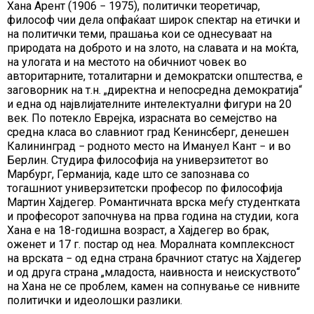
Хана Арент (1906 − 1975), политички теоретичар,
философ чии дела опфаќаат широк спектар на етички и
на политички теми, прашања кои се однесуваат на
природата на доброто и на злото, на славата и на моќта,
на улогата и на местото на обичниот човек во
авторитарните, тоталитарни и демократски општества, е
заговорник на т.н. „директна и непосредна демократија“
и една од највлијателните интелектуални фигури на 20
век. По потекло Еврејка, израсната во семејство на
средна класа во славниот град Кенинсберг, денешен
Калининград − родното место на Имануел Кант − и во
Берлин. Студира философија на универзитетот во
Марбург, Германија, каде што се запознава со
тогашниот универзитетски професор по философија
Мартин Хајдегер. Романтичната врска меѓу студентката
и професорот започнува на прва година на студии, кога
Хана е на 18-годишна возраст, а Хајдегер во брак,
оженет и 17 г. постар од неа. Моралната комплексност
на врската − од една страна брачниот статус на Хајдегер
и од друга страна „младоста, наивноста и неискуството“
на Хана не се проблем, камен на сопнување се нивните
политички и идеолошки разлики.