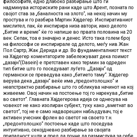
философите, едно длабоко разбирање што ги
надминува историските рани каде што Арент, позната по
својот став за „баналноста на злото“, на некој начин му
простува и го разбира Мартин Хајдегер. Инспиративниот
мислител, пак, ќе инспирира низа автори, иако делото
„Битие и време“ ќе го напише во првата половина на 20
век. Сепак, тоа е значајно и денес. Исто така голем број
на философи се инспирирале од делото, меѓу нив Жан
Пол Сартр, Жак Дерида и др. Во фундаменталниот текст
на Хајдегер коментаторите забележуваат дека поимот
„дазајн“(Dasein) е претставен како термин за одреден
тип битие што го поседуваат луѓето. „Дазајн“ од
германски се преведува како „битието таму“. Хајдегер
верува дека „дазајн“ веќе има „предонтолошко“ и
неапстрактно разбирање што го обликува начинот на кој
живееме. Овој начин на постоење тој го нарекува „битиe
во светот“. Главната Хајдегерова идеја се однесува на
човекот не како изолиран субјект, туку како „вметнат во
светот“, тој не е само надворешен набљудувач, тој е
активен учесник фрлен во светот на своето т.н.
„предонтолошко“ постоење каде што поседува
интуитивно, секојдневно разбирање за својата
припадност уште и пред да почне да размислува за себе