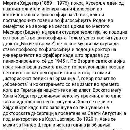
Мартин Хајдегер (1889 − 1976), покрај Хусерл, е еден од
највлијателните и инспиративни философи во
континенталната философија на 20 век, како и
постмодерните правци во философијата. Роден во
семејство на ѕвонар на селска црква во местото
Мескирх (Баден), најпрвин студира теологија, но подоцна
се пронаоѓа во философијата. Голем успех постигнува со
делото „Битие и време“, дело кое му овозможува да
стане професор по философија и подоцна ректор на
универзитетот во Фрајберг каде што предава до
пензионирањето, сè до 1945 г. По Втората светска војна,
практично француските власти го пензионираат поради
неговиот познат ректорски говор во кој го слави
„историскиот повик на Германија…“, говор познат по
„обоеноста“ и кокетирањето со нацизмот во времето
кога во Германија нацистите се на власт. Врската меѓу
Хана и Хајдегер доживува неколку прекини, а по едно
такво идеолошко несогласување Хана се сели во
Хајделберг каде што започнува со пишување на
докторската дисертација посветена на Свети Августин, а
под менторство на Карл Јасперс. Во 1929 г., Хана се
мажи за Гинтер Штерн и истата година ја објавува