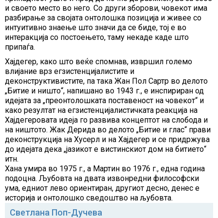
и своето место во него. Со други зборови, човекот има
разбирање за својата онтолошка позиција и живее со
интуитивно знаење што значи да се биде, тој е во
интеракција со постоењето, таму некаде каде што
припаѓа.
Хајдегер, како што веќе спомнав, извршил големо
влијание врз егзистенцијалистите и
деконструктивистите, па така Жан Пол Сартр во делото
„Битие и ништо“, напишано во 1943 г., е инспириран од
идејата за „преонтолошката поставеност на човекот“ и
како резултат на егзистенцијалистичката реакција на
Хајдегеровата идеја го развива концептот на слобода и
на ништото. Жак Дерида во делото „Битие и глас“ прави
деконструкција на Хусерл и на Хајдегер и се придржува
до идејата дека „јазикот е вистинскиот дом на битието“
итн.
Хана умира во 1975 г., а Мартин во 1976 г., една година
подоцна. Љубовта на двата извонредни философски
ума, едниот лево ориентиран, другиот десно, денес е
историја и онтолошко сведоштво на љубовта.
Светлана Поп-Дучева