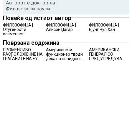
Авторот е доктор на
Филозофски науки
Повеќе од истиот автор
ФИЛОЗОФИЈА |
ФИЛОЗОФИЈА |
ФИЛОЗОФИЈА |
Отуѓеност и
Алисон Џагар
Бјунг Чул Хан
осаменост
Поврзана содржина
ПРОМЕНЛИВО
Американски
АМЕРИКАНСКИ
РАСПОЛОЖЕНИЕ НА
функционер тврди
ГЕНЕРАЛ СО
ГРАЃАНИТЕ НА ЕУ
дека на повидок е
ПРЕДУПРЕДУВАЊЕ
ЗА
договор за
ДО ТРАМП:
ЗАЧЛЕНУВАЊЕТО
Ормуската теснина
„ВОЈНАТА НЕ ДАВА
НА УКРАИНА,
РЕЗУЛТАТИ“
изненадува каква е
поддршката од
Полска, Франција и
Германија