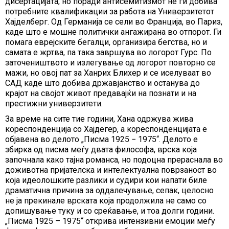
дисертацијата, но поради антисемитизмот не ги добива
потребните квалификации за работа на Универзитетот
Хајделберг. Од Германија се сели во Франција, во Париз,
каде што е мошне политички ангажирана во отпорот. Ги
помага еврејските бегалци, организира бегства, но и
самата е жртва, па така завршува во логорот Гурс. По
заточеништвото и излегување од логорот повторно се
мажи, но овој пат за Ханрих Блихер и се иселуваат во
САД каде што добива државјанство и останува до
крајот на својот живот предавајќи на познати и на
престижни универзитети.
За време на сите тие години, Хана одржува жива
кореспонденција со Хајдегер, а кореспонденцијата е
објавена во делото „Писма 1925 − 1975“. Делото е
збирка од писма меѓу двата философа, врска која
започнала како тајна романса, но подоцна прераснала во
доживотна пријателска и интелектуална поврзаност во
која идеолошките разлики и судири кои напати биле
драматична причина за оддалечување, сепак, целосно
не ја прекинале врската која продолжила не само со
допишување туку и со среќавање, и тоа долги години.
„Писма 1925 – 1975“ открива интензивни емоции меѓу