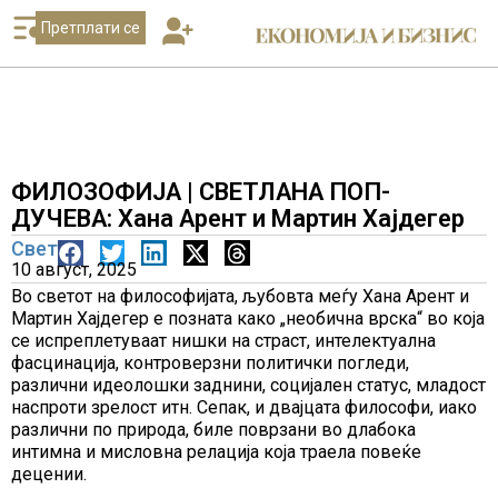
Претплати се
ФИЛОЗОФИЈА | СВЕТЛАНА ПОП-
ДУЧЕВА: Хана Арент и Мартин Хајдегер
Свет
10 август, 2025
Во светот на философијата, љубовта меѓу Хана Арент и
Мартин Хајдегер е позната како „необична врска“ во која
се испреплетуваат нишки на страст, интелектуална
фасцинација, контроверзни политички погледи,
различни идеолошки заднини, социјален статус, младост
наспроти зрелост итн. Сепак, и двајцата философи, иако
различни по природа, биле поврзани во длабока
интимна и мисловна релација која траела повеќе
децении.