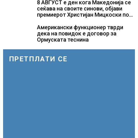
само лекови што навистина им се
8 АВГУСТ е ден кога Македонија се
потребни
сеќава на своите синови, објави
премиерот Христијан Мицкоски по
повод 25 годишнината од
загинувањето на десетмината
Американски функционер тврди
прилепски бранители
дека на повидок е договор за
Ормуската теснина
ПРЕТПЛАТИ СЕ