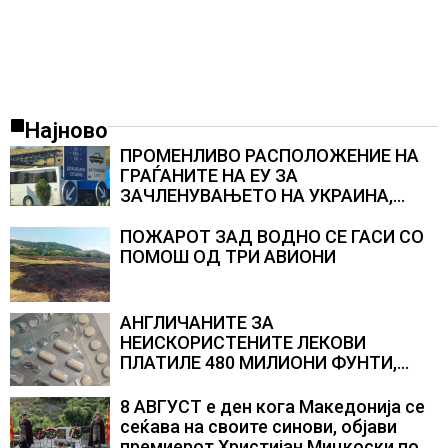
Најново
ПРОМЕНЛИВО РАСПОЛОЖЕНИЕ НА
ГРАЃАНИТЕ НА ЕУ ЗА
ЗАЧЛЕНУВАЊЕТО НА УКРАИНА,
изненадува каква е поддршката од
Полска, Франција и Германија
ПОЖАРОТ ЗАД ВОДНО СЕ ГАСИ СО
ПОМОШ ОД ТРИ АВИОНИ
АНГЛИЧАНИТЕ ЗА
НЕИСКОРИСТЕНИТЕ ЛЕКОВИ
ПЛАТИЛЕ 480 МИЛИОНИ ФУНТИ,
повик до пациентите да бараат
само лекови што навистина им се
8 АВГУСТ е ден кога Македонија се
потребни
сеќава на своите синови, објави
премиерот Христијан Мицкоски по