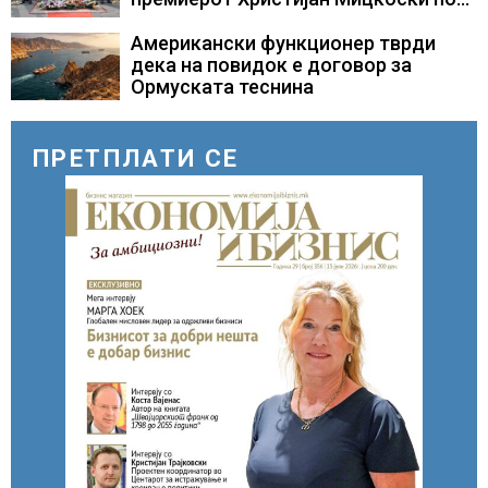
повод 25 годишнината од
загинувањето на десетмината
Американски функционер тврди
прилепски бранители
дека на повидок е договор за
Ормуската теснина
ПРЕТПЛАТИ СЕ