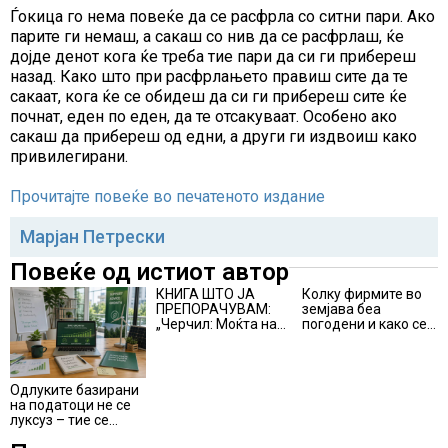
Ѓокица го нема повеќе да се расфрла со ситни пари. Aко
парите ги немаш, а сакаш со нив да се расфрлаш, ќе
дојде денот кога ќе треба тие пари да си ги прибереш
назад. Како што при расфрлањето правиш сите да те
сакаат, кога ќе се обидеш да си ги прибереш сите ќе
почнат, еден по еден, да те отсакуваат. Особено ако
сакаш да прибереш од едни, а други ги издвоиш како
привилегирани.
Прочитајте повеќе во печатеното издание
Марјан Петрески
Повеќе од истиот автор
КНИГА ШТО ЈА
Колку фирмите во
ПРЕПОРАЧУВАМ:
земјава беа
„Черчил: Моќта на
погодени и како се
зборовите“
справија со кризата
предизвикана од
конфликтот во
Украина?
Одлуките базирани
на податоци не се
луксуз – тие се
предуслов за