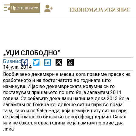
Претплати се
„УЏИ СЛОБОДНО“
Бизнис
14 јули, 2014
Вообичаено декември е месец кога правиме пресек на
сработеното и на постигнатото во годината што
изминува. И јас во декемвриската колумна си го
поставувам прашањето по што ќе ја запамтам 2014
година. Се сеќавате дека лани напишав дека 2013 ќе ја
запамтам по Ѓокица кој делеше ситни пари во прајм
тајм, како и по баба Рада, која немајќи ниту ситни пари,
се расфрлаше со билки во некој офсајд термин. Сакал
или не сакал, и оваа година ќе ја памтам по овие два
лика.