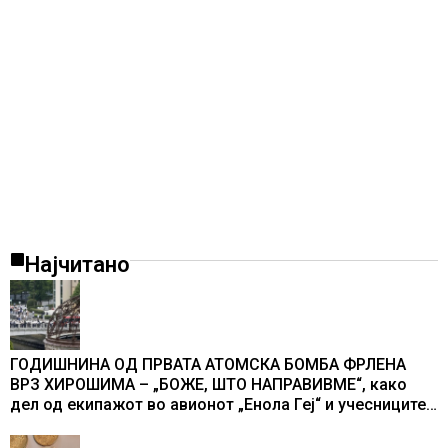
Најчитано
ГОДИШНИНА ОД ПРВАТА АТОМСКА БОМБА ФРЛЕНА
ВРЗ ХИРОШИМА – „БОЖЕ, ШТО НАПРАВИВМЕ“, како
дел од екипажот во авионот „Енола Геј“ и учесниците
во бомбардирањето го доживуваа овој настан што го
промени текот на историјата