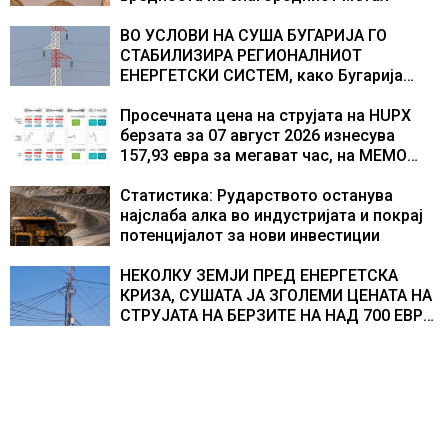
ВО УСЛОВИ НА СУША БУГАРИЈА ГО
СТАБИЛИЗИРА РЕГИОНАЛНИОТ
ЕНЕРГЕТСКИ СИСТЕМ, како Бугарија
стана балкански шампион во
складирање на енергија од батерии
Просечната цена на струјата на HUPX
берзата за 07 август 2026 изнесува
157,93 евра за мегават час, на МЕМО
153,56 евра за мегават час
Статистика: Рударството останува
најслаба алка во индустријата и покрај
потенцијалот за нови инвестиции
НЕКОЛКУ ЗЕМЈИ ПРЕД ЕНЕРГЕТСКА
КРИЗА, СУШАТА ЈА ЗГОЛЕМИ ЦЕНАТА НА
СТРУЈАТА НА БЕРЗИТЕ НА НАД 700 ЕВРА
ЗА МЕГАВАТ-ЧАС