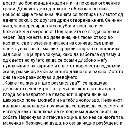
вратот во брановидни кадри и ѝ ги покрива оголените
гради. Долниот дел од телото е обвиткан во сина,
небесно сјајна ткаенина. Жената се потпира на лактот од
едната рака, а со другата држи отворена книга. Се чини
чита, заинтересирано и со љубопитност, но и со
божествена смиреност. Под книгата се гледа човечки
череп. Зад жената, во далечина, низ тесен отвор во
карпата, светлозелени нијанси на сончева светлина
осветлуваат некој маглив крајолик кој таа го оставила
зад себе. Не ја привлекува, како да избегала од таму и
од светот на луѓето за да се осами длабоко меѓу
пукнатините на карпите и сплетот коренести подземни
жили, размислувајќи за нешто длабоко и важно. Истото
она за кое размислува и девојчето.
„Која е таа жена и што размислува?“, се прашува
девојчето секое утро. Го крева погледот и повторно
гледа во квадратот на плафонот. Шарата личи на
шаховско поле, можеби и на табла чоколадо. Нејзиниот
квадрат одненадеж почнува да се шири, да се растега и
изгледа како пополека да ги поприма димензиите на
собата. Нараснува и станува коцка, а во неа се наоѓа таа,
малечка и безначајна душа, но сепак чудно разбудена и