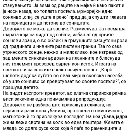
станувањето. Ја зема од рацете на мајка ѝ како пакет и
ја носи назад, во топлата постела, мрморејќи едно
сонливо „спиј, сѐ уште е рано“ пред да ја спушти главата
на перницата и да потоне во соништата.
Девојчето не може да заспие. Размислува. Ја посматра
шарата која на ѕидот од собата, избањат од првите
сончеви зраци, е во облик на грмушките расцутени рози
од градината и нивните разлистени гранки. Таа го сака
утринското сонце, нежно и милозливо, кое изгрева од
зад меките синкави врвови на планините и блеснува
низ големиот прозорец свртен кон исток. Играта на
светлото и на сенките е како нечуен шепот. „Кој ѝ
шепоти додека луѓето во оваа мирна скопска населба
сѐ уште сонливо се превртуваат во своите постели?“, се
прашува детето.
На ѕидот наспроти креветот, во златна старинска рамка,
виси закачена една примамлива репродукција.
Девојчето не разбира што прикажува сликата, но
нејзината раскошна убавина, проткаена со мистичност,
магнетски ѝ го привлекува погледот. На неа убава, јадра
жена лежи свртена на колк во една пештера. Жената е
млада, со долга руса коса која ѝ паѓа по рамениците и