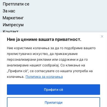
Претплати се
За нас
Маркетинг
Импресум
Контакт
Правила на користење
Ние ја цениме вашата приватност.
Ние користиме колачиња за да го подобриме вашето
прелистувачко искуство, да прикажуваме
персонализирани реклами или содржини и да го
анализираме нашиот сообраќај. Со кликање на
„Прифати сè“, се согласувате со нашата употреба на
колачиња.
Политика за колачиња
Прифати сè
“ЕУРО-МАК-КОМПАНИ” Д.О.О е членка на асоцијацијата
Прилагоди
за заштита на печатени медиуми