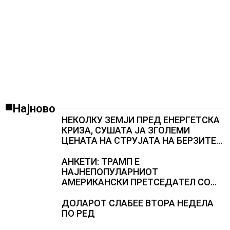
Најново
НЕКОЛКУ ЗЕМЈИ ПРЕД ЕНЕРГЕТСКА
КРИЗА, СУШАТА ЈА ЗГОЛЕМИ
ЦЕНАТА НА СТРУЈАТА НА БЕРЗИТЕ
НА НАД 700 ЕВРА ЗА МЕГАВАТ-ЧАС
АНКЕТИ: ТРАМП Е
НАЈНЕПОПУЛАРНИОТ
АМЕРИКАНСКИ ПРЕТСЕДАТЕЛ СО
ВТОР МАНДАТ, тој не ги признава
резултатите од последните анкети
ДОЛАРОТ СЛАБЕЕ ВТОРА НЕДЕЛА
ПО РЕД