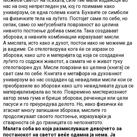
Можеби светот на психата, сите тие мали изданоци во
нас на оној непрегледен ум, кој го поимаме како
универзум, се една голема книга. Буквите се симболи
на физичките тела на луѓето. Постојат сами по себе, но
сепак, само со меѓусебната поврзаност во целина
нивното постоење добива смисла. Така создаваат
зборови, а нивните комбинации изразуваат мисли.
А мислата, исто како и духот, постои иако не можеме да
ја видиме. Се отелотворува кога ќе се изрази со
зборови, како што и материјата од која се создадени
луѓето го содржи животот, а самата не е живот туку
отелотворен дух. Мисли поврзани во целина (книга) се
свет сам по себе. Книгата е метафора на духовниот
универзум во нас создаден од невидливи мисли кои се
преобразиле во зборови како што невидливата душа се
материјализирала во тело. Повремено мистериозниот
автор зема гума и брише зборови, реченици или цели
пасуси и го преуредува делото. Но, иако физички ќе
згаснат многу запишани зборови, мислите го
продолжуваат своето постоење, изразувајќи ја
стварноста сѐ до границата со непознатото.
Малата соба во која размислуваше девојчето за
постанокот на светот веќе одамна ја нема. Ја