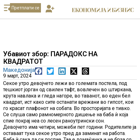
Претплати се
Убавиот збор: ПАРАДОКС НА
КВАДРАТОТ
Македонија
9 март, 2024
Секое утро девојчето лежи во големата постела, под
тешкиот јорган од свилен тафт, вовлечен во штиркана,
крута навлака и гледа нагоре, во таванот, во еден бел
квадрат, ист како сите останати врежани во гипсот, кои
го красат плафонот на собата. Во просторијата е тивко.
Се слуша само рамномерното дишење на баба ѝ која
спие покрај неа со лесен раноутрински сон.
Девојчето има четири, можеби пет години. Родителите ја
оставаат тука секое утро пред да заминат на работа.
Баба ѝ сака да си поспие. Таа е домаќинка и не брза со