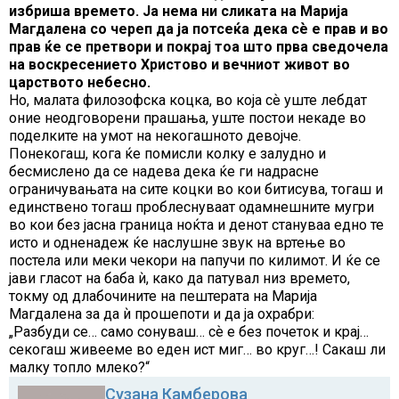
избриша времето. Ја нема ни сликата на Марија
Магдалена со череп да ја потсеќа дека сѐ е прав и во
прав ќе се претвори и покрај тоа што прва сведочела
на воскресението Христово и вечниот живот во
царството небесно.
Но, малата филозофска коцка, во која сѐ уште лебдат
оние неодговорени прашања, уште постои некаде во
поделките на умот на некогашното девојче.
Понекогаш, кога ќе помисли колку е залудно и
бесмислено да се надева дека ќе ги надрасне
ограничувањата на сите коцки во кои битисува, тогаш и
единствено тогаш проблеснуваат одамнешните мугри
во кои без јасна граница ноќта и денот стануваа едно те
исто и одненадеж ќе наслушне звук на вртење во
постела или меки чекори на папучи по килимот. И ќе се
јави гласот на баба ѝ, како да патувал низ времето,
токму од длабочините на пештерата на Марија
Магдалена за да ѝ прошепоти и да ја охрабри:
„Разбуди се… само сонуваш… сѐ е без почеток и крај…
секогаш живееме во еден ист миг… во круг…! Сакаш ли
малку топло млеко?“
Сузана Камберова