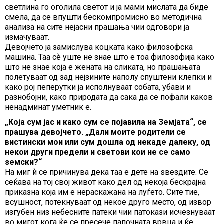
светлина го оголила светот и ја мами мислата да биде
смела, да се впушти бескомпромисно во методична
анализа на сите нејасни прашања чии одговори ја
измачуваат.
Девојчето ја замислува коцката како филозофска
машина. Таа сѐ уште не знае што е тоа филозофија како
што не знае која е жената на сликата, но прашањата
полетуваат од зад нејзините наполу спуштени клепки и
како рој пеперутки ја исполнуваат собата, убави и
разнобојни, како природата да сака да се пофали каков
ненадминат уметник е.
„Која сум јас и како сум се појавила на Земјата“, се
прашува девојчето. „Дали моите родители се
вистински мои или сум дошла од некаде далеку, од
некои други предели и светови кои не се само
земски?“
На миг ѝ се причинува дека таа е дете на ѕвездите. Се
сеќава на тој свој живот како дел од некоја бескрајна
приказна која им е нераскажана на луѓето. Сите тие,
всушност, потекнуваат од некое друго место, од извор
изгубен низ небесните патеки чии патокази исчезнуваат
во мигот кога ќе се пресече папочната врвца и ќе