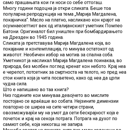
само прашањата кои ги носи со себе оттогаш.
Многу години подоцна ја откри сликата. Беше тоа
популарна репродукција на тема „Марија Магдалена,
покајничка“. Масло на платно, насликано кон крајот на
осумнаесеттиот век од италијанскиот уметник Помпео
Батони. Оригиналот бил уништен при бомбардирањето
на Дрезден во 1945 година.
Сликата ја претставува Марија Магдалена која, во
покајание и контемплација, го минува остатокот од
животот. Необичен избор на мотив за спална соба.
Уметникот ја насликал Марија Магдалена поинаква, во
природа, без молбен поглед кренат кон небото. Крај неа
е черепот, потсетник за смртноста на телото, но пред неа
стои книга која ја чита посветено, како од неа да црпи
чудна сила.
Што е напишано во таа книга?
Низ годините кои минуваа девојчето во мислите
постојано се враќаше во собата. Нејзините димензии
повторно се ширеа на сите четири страни,
овозможувајќи му на умот да сети бескрајност која е
почеток и крај на секоја потрага. Потрага на духот по
самиот себе, која никогаш не запира.