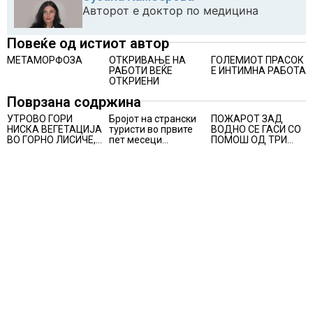
Авторот е доктор по медицина
Повеќе од истиот автор
МЕТАМОРФОЗА
ОТКРИВАЊЕ НА
ГОЛЕМИОТ ПРАСОК
РАБОТИ ВЕЌЕ
Е ИНТИМНА РАБОТА
ОТКРИЕНИ
Поврзана содржина
УТРОВО ГОРИ
Бројот на странски
ПОЖАРОТ ЗАД
НИСКА ВЕГЕТАЦИЈА
туристи во првите
ВОДНО СЕ ГАСИ СО
ВО ГОРНО ЛИСИЧЕ,
пет месеци
ПОМОШ ОД ТРИ
во изминатите 24
зголемен за 23,6%,
АВИОНИ
часа имало 25
Македонија се
пожари на отворено
позиционира како
атрактивна
туристичка
дестинација