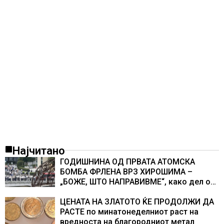
Најчитано
ГОДИШНИНА ОД ПРВАТА АТОМСКА
БОМБА ФРЛЕНА ВРЗ ХИРОШИМА –
„БОЖЕ, ШТО НАПРАВИВМЕ“, како дел од
екипажот во авионот „Енола Геј“ и
учесниците во бомбардирањето го
ЦЕНАТА НА ЗЛАТОТО ЌЕ ПРОДОЛЖИ ДА
доживуваа овој настан што го промени
РАСТЕ по минатонеделниот раст на
текот на историјата
вредноста на благородниот метал