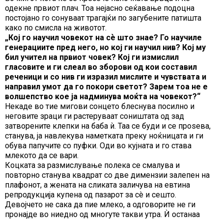
одекне првиот плач. Тоа нејасно сеќавање подоцна
постојано го сонуваат трагајќи по загубените патишта
како по смисла на животот.
„Кој го научил човекот на сѐ што знае? Го научиле
генерациите пред него, но кој ги научил нив? Кој му
бил учител на првиот човек? Кој ги измислил
гласовите и ги слеал во зборови од кои составил
реченици и со нив ги изразил мислите и чувствата и
направил умот да го покори светот? Зарем тоа не е
волшепство кое ја надминува моќта на човекот?“
Некаде во тие мигови сонцето блеснува посилно и
неговите зраци ги растеруваат соништата од зад
затворените клепки на баба ѝ. Таа се буди и се проѕева,
станува, ја навлекува наметката преку ноќницата и ги
обува папучите со пуфки. Оди во кујната и го става
млекото да се вари.
Коцката за размислување полека се смалува и
повторно станува квадрат со две димензии залепен на
плафонот, а жената на сликата заличува на евтина
репродукција купена од пазарот за сè и сешто.
Девојчето не сака да пие млеко, а одговорите не ги
пронајде во ниедно од многуте такви утра. Ѝ останаа