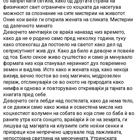
со напрегнати сетила, како од другата страна на
физичкиот свет ограничен со коцката да насетува
можност за спознание на сите мистерии на животот.
Оние кои веќе ги открила жената на сликата. Мистерии
од далечното минато.
Девојчето мечтаејќи се враќа наназад низ времето,
како да не е родено само пред неколку години, туку
како отсекогаш да постоело на светот како дел од
сеприсутниот жив дух. Како да било и девојче и повеќе
од тоа. Било секое живо суштество и само ја менувало
формата низ која станувал нејзиниот дух повремено
земен и видлив. Исто како и жената која, како некоја
визија, вечно постои во оној магичен, модрозелен
пејзаж, отсликувајќи се во окото на природата како
нимфа и одново и повторувано откривајќи ја тајната во
книгата пред себе.
Девојчето сега лебди над постелата, како да нема тело,
и се движи само како жива и освестена мисла низ
коцкестиот волумен на собата во која спие со баба ѝ во
раните утра кога сонцето, враќајќи ѝ се на земјата, ги
лишува од магијата на илузиите сите ноќни сенки и
призраци кои непречено царувале под лажливата,
непостојана светлина на месечината. Утринската