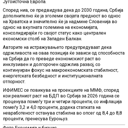
Југоисточна Европа.
Според нив, се предвидува дека до 2030 година, Србија
дополнително ќе ја зголеми својата предност во однос
на Хрватска и значително ќе ја надмине Словенија во
однос на вкупната големина на економијата,
консолидирајќи го својот статус како централен
економски столб на Западен Балкан.
Авторите на истражувањето предупредуваат дека
одржливоста на оваа позиција ќе зависи од способноста
на Србија да го преведе економскиот раст во
инклузивен и долгорочен одржлив развој, со
континуиран фокус на макроекономската стабилност,
енергетската безбедност и институционалната
отпорност.
ИФИМЕС се повикува на проекциите на ММФ, според
кои реалниот раст на БДП во Србија за 2026 година се
проценува помеѓу три и четири проценти, со инфлација
помеѓу 3,2 и 4,0 проценти, додека стапката на
невработеност останува стабилна во опсег од 8,4 до 8,8
проценти, пренесува Еуроњуз.
Фото Економија и бизнис