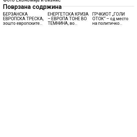
Поврзана содржина
БЕРЗАНСКА
ЕНЕРГЕТСКА КРИЗА
ГРЧКИОТ „ГОЛИ
ЕВРОПСКА ТРЕСКА,
– ЕВРОПА ТОНЕ ВО
ОТОК“ – од место
зошто европските
ТЕМНИНА, во
на политичко
берзи уриваат
Будимпешта и
прогонство до
рекорди оваа
Букурешт се гасат
морско светилиште
недела,
панорамските
најголемите
светла, туристите се
победници се
разочарани
помалку познатите
компании за ВИ