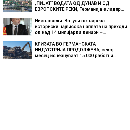
доживуваа овој настан што го промени
„ПИЈАТ“ ВОДАТА ОД ДУНАВ И ОД
текот на историјата
ЕВРОПСКИТЕ РЕКИ, Германија е лидер
во Европа по бројот на изградени
центри за податоци
Николовски: Во јули остварена
историски највисока наплата на приходи
од над 14 милијарди денари –
изградивме систем што испорачува
резултати
КРИЗАТА ВО ГЕРМАНСКАТА
ИНДУСТРИЈА ПРОДОЛЖУВА, секој
месец исчезнуваат 15.000 работни
места