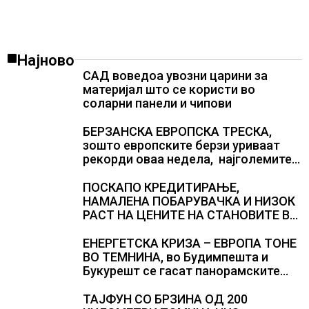
Најново
САД воведоа увозни царини за
материјал што се користи во
соларни панели и чипови
БЕРЗАНСКА ЕВРОПСКА ТРЕСКА,
зошто европските берзи уриваат
рекорди оваа недела, најголемите
победници се помалку познатите
компании за ВИ
ПОСКАПО КРЕДИТИРАЊЕ,
НАМАЛЕНА ПОБАРУВАЧКА И НИЗОК
РАСТ НА ЦЕНИТЕ НА СТАНОВИТЕ ВО
ГЕРМАНИЈА, цените паднаа во
Штутгарт градот на
ЕНЕРГЕТСКА КРИЗА – ЕВРОПА ТОНЕ
автомобилската индустрија која е
ВО ТЕМНИНА, во Будимпешта и
во криза
Букурешт се гасат панорамските
светла, туристите се разочарани
ТАЈФУН СО БРЗИНА ОД 200