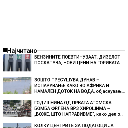
Најчитано
БЕНЗИНИТЕ ПОЕВТИНУВААТ, ДИЗЕЛОТ
ПОСКАПУВА, НОВИ ЦЕНИ НА ГОРИВАТА
ЗОШТО ПРЕСУШУВА ДУНАВ –
ИСПАРУВАЊЕ КАКО ВО АФРИКА И
НАМАЛЕН ДОТОК НА ВОДА, објаснување
на хидрогеолог од Србија
ГОДИШНИНА ОД ПРВАТА АТОМСКА
БОМБА ФРЛЕНА ВРЗ ХИРОШИМА –
„БОЖЕ, ШТО НАПРАВИВМЕ“, како дел од
екипажот во авионот „Енола Геј“ и
учесниците во бомбардирањето го
КОЛКУ ЦЕНТРИТЕ ЗА ПОДАТОЦИ ЈА