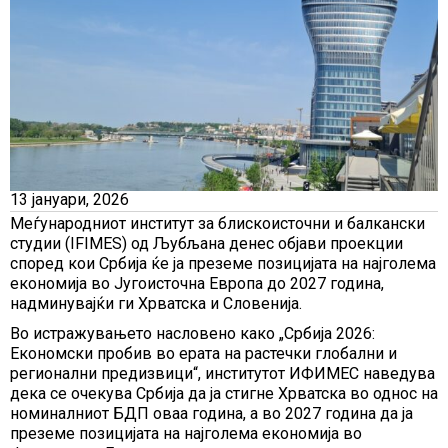
13 јануари, 2026
Меѓународниот институт за блискоисточни и балкански
студии (IFIMES) од Љубљана денес објави проекции
според кои Србија ќе ја преземе позицијата на најголема
економија во Југоисточна Европа до 2027 година,
надминувајќи ги Хрватска и Словенија.
Во истражувањето насловено како „Србија 2026:
Економски пробив во ерата на растечки глобални и
регионални предизвици“, институтот ИФИМЕС наведува
дека се очекува Србија да ја стигне Хрватска во однос на
номиналниот БДП оваа година, а во 2027 година да ја
преземе позицијата на најголема економија во