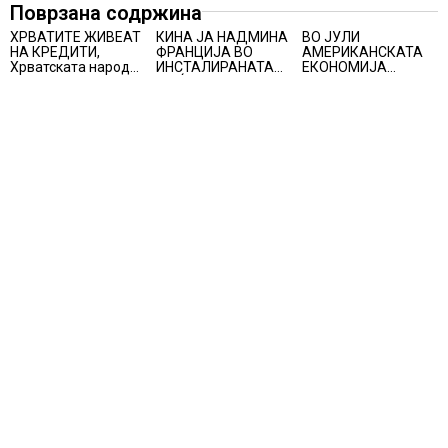
Поврзана содржина
ХРВАТИТЕ ЖИВЕАТ
КИНА ЈА НАДМИНА
ВО ЈУЛИ
НА КРЕДИТИ,
ФРАНЦИЈА ВО
АМЕРИКАНСКАТА
Хрватската народна
ИНСТАЛИРАНАТА
ЕКОНОМИЈА
банка ги заострува
МОЌНОСТ НА
НЕОЧЕКУВАНО
правилата за
НУКЛЕАРНИТЕ
ИЗГУБИ 23.000
кредитирање и
ЦЕНТРАЛИ
РАБОТНИ МЕСТА
предупредува на
зголемени ризици
во финансискиот
систем