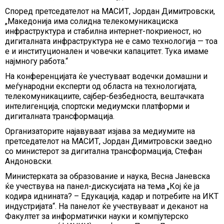
Според претседателот на МАСИТ, Јордан Димитровски,
„Македонија има солидна телекомуникациска
инфраструктура и стабилна интернет-покриеност, но
дигиталната инфраструктура не е само технологија — тоа
е и институционален и човечки капацитет. Тука имаме
најмногу работа.“
На конференцијата ќе учестуваат водечки домашни и
меѓународни експерти од областа на технологијата,
телекомуникациите, сајбер-безбедноста, вештачката
интелигенција, спортски медиумски платформи и
дигиталната трансформација.
Организаторите најавуваат изјава за медиумите на
претседателот на МАСИТ, Јордан Димитровски заедно
со министерот за дигитална трансформација, Стефан
Андоновски.
Министерката за образование и наука, Весна Јаневска
ќе учествува на панел-дискусијата на тема „Кој ќе ја
кодира иднината? – Едукација, кадар и потребите на ИКТ
индустријата“. На панелот ќе учествуваат и деканот на
Факултет за информатички науки и компјутерско