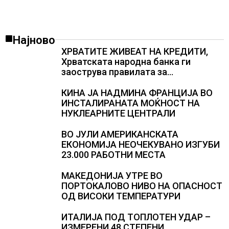
Најново
ХРВАТИТЕ ЖИВЕАТ НА КРЕДИТИ,
Хрватската народна банка ги
заострува правилата за
кредитирање и предупредува на
зголемени ризици во финансискиот
КИНА ЈА НАДМИНА ФРАНЦИЈА ВО
систем
ИНСТАЛИРАНАТА МОЌНОСТ НА
НУКЛЕАРНИТЕ ЦЕНТРАЛИ
ВО ЈУЛИ АМЕРИКАНСКАТА
ЕКОНОМИЈА НЕОЧЕКУВАНО ИЗГУБИ
23.000 РАБОТНИ МЕСТА
МАКЕДОНИЈА УТРЕ ВО
ПОРТОКАЛОВО НИВО НА ОПАСНОСТ
ОД ВИСОКИ ТЕМПЕРАТУРИ
ИТАЛИЈА ПОД ТОПЛОТЕН УДАР –
ИЗМЕРЕНИ 48 СТЕПЕНИ,