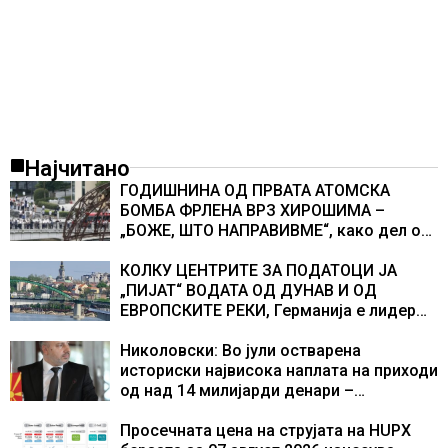
Најчитано
ГОДИШНИНА ОД ПРВАТА АТОМСКА
БОМБА ФРЛЕНА ВРЗ ХИРОШИМА –
„БОЖЕ, ШТО НАПРАВИВМЕ“, како дел од
екипажот во авионот „Енола Геј“ и
учесниците во бомбардирањето го
КОЛКУ ЦЕНТРИТЕ ЗА ПОДАТОЦИ ЈА
доживуваа овој настан што го промени
„ПИЈАТ“ ВОДАТА ОД ДУНАВ И ОД
текот на историјата
ЕВРОПСКИТЕ РЕКИ, Германија е лидер
во Европа по бројот на изградени
центри за податоци
Николовски: Во јули остварена
историски највисока наплата на приходи
од над 14 милијарди денари –
изградивме систем што испорачува
резултати
Просечната цена на струјата на HUPX