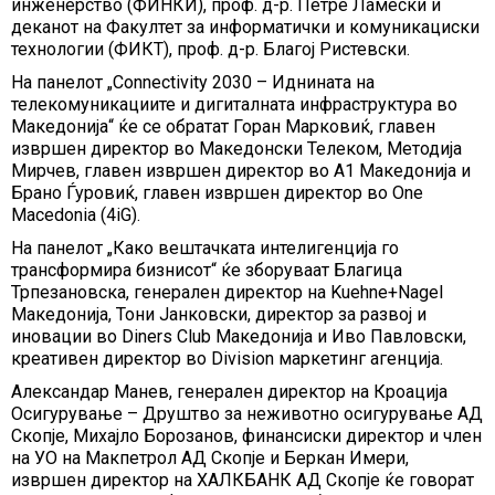
инженерство (ФИНКИ), проф. д-р. Петре Ламески и
деканот на Факултет за информатички и комуникациски
технологии (ФИКТ), проф. д-р. Благој Ристевски.
На панелот „Connectivity 2030 – Иднината на
телекомуникациите и дигиталната инфраструктура во
Македонија“ ќе се обратат Горан Марковиќ, главен
извршен директор во Македонски Телеком, Методија
Мирчев, главен извршен директор во А1 Македонија и
Брано Ѓуровиќ, главен извршен директор во One
Macedonia (4iG).
На панелот „Како вештачката интелигенција го
трансформира бизнисот“ ќе зборуваат Благица
Трпезановска, генерален директор на Kuehne+Nagel
Македонија, Тони Јанковски, директор за развој и
иновации во Diners Club Македонија и Иво Павловски,
креативен директор во Division маркетинг агенција.
Александар Манев, генерален директор на Кроација
Осигурување – Друштво за неживотно осигурување АД
Скопје, Михајло Борозанов, финансиски директор и член
на УО на Макпетрол АД Скопје и Беркан Имери,
извршен директор на ХАЛКБАНК АД Скопје ќе говорат