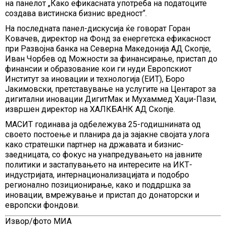
на панелот „Како ефикасната употреба на податоците
создава вистинска бизнис вредност“.
На последната панел-дискусија ќе говорат Горан
Ковачев, директор на Фонд за енергетска ефикасност
при Развојна банка на Северна Македонија АД Скопје,
Иван Чорбев од Mожности за финансирање, пристап до
финансии и образование кои ги нуди Европскиот
Институт за иновации и технологија (ЕИТ), Боро
Јакимовски, претставување на услугите на Центарот за
дигитални иновации ДигитМак и Мухаммед Хаџи-Пази,
извршен директор на ХАЛКБАНК АД Скопје.
МАСИТ годинава ја одбележува 25-годишнината од
своето постоење и планира да ја зајакне својата улога
како стратешки партнер на државата и бизнис-
заедницата, со фокус на унапредувањето на јавните
политики и застапувањето на интересите на ИКТ-
индустријата, интернационализацијатa и подобро
регионално позиционирање, како и поддршка за
иновации, вмрежување и пристап до донаторски и
европски фондови.
Извор/фото МИА