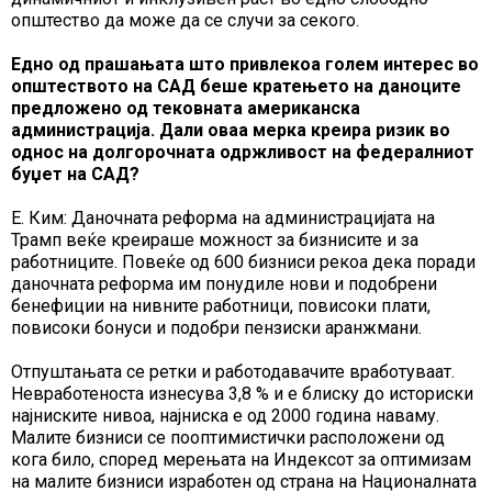
општество да може да се случи за секого.
Едно од прашањата што привлекоа голем интерес во
општеството на САД беше кратењето на даноците
предложено од тековната американска
администрација. Дали оваа мерка креира ризик во
однос на долгорочната одржливост на федералниот
буџет на САД?
Е. Ким: Даночната реформа на администрацијата на
Трамп веќе креираше можност за бизнисите и за
работниците. Повеќе од 600 бизниси рекоа дека поради
даночната реформа им понудиле нови и подобрени
бенефиции на нивните работници, повисоки плати,
повисоки бонуси и подобри пензиски аранжмани.
Отпуштањата се ретки и работодавачите вработуваат.
Невработеноста изнесува 3,8 % и е блиску до историски
најниските нивоа, најниска е од 2000 година наваму.
Малите бизниси се пооптимистички расположени од
кога било, според мерењата на Индексот за оптимизам
на малите бизниси изработен од страна на Националната