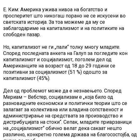
Е. Ким: Америка ужива нивоа на богатство и
просперитет што никогаш порано не се искусени во
светската историја. За тоа можеме да му се
заблагодариме на капитализмот и на политиките на
слободен пазар.
Но, капитализот не ги „пали“ толку многу младите.
Според последната анкета на Галуп за погледите кон
капитализмот и социјализмот, поголем дел од
Американците на возраст од 18 до 29 години се
позитивни за социјализмот (51 %) одошто за
капитализмот (45%).
Дел од проблемот може да е незнаењето. Според
Мериам – Вебстер, социјализам е „која било од
разновидните економски и политички теории што се
залагаат за колективна или владина сопственост и
администрирање на средствата за производство и
дистрибуцијата на стоки“. Сепак, младите приврзаници
на „социјализмот“ обично велат дека сакаат нешто
различно, конкретно голема држава на благосостојба, од