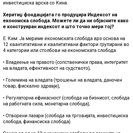
инвестициска врска со Кина.
Херитиџ фондацијата го продуцира Индексот на
економска слобода. Можете ли да ни објасните како
е конструиран индексот и што точно мери тој?
Е. Ким: Ја мериме економската слобода врз основа на
12 квантитативни и квалитативни фактори групирани во
4 категории или столбови на економската слобода:
• Владеење на правото (сопственички права, интегритет
на владата, ефективност на судството),
• Големина на владата (трошење на владата, даночен
товар, фискално здравје),
• Регулаторна ефикасност (слобода на бизнисот, слобода
на работната сила, монетарна слобода),
• Отворени пазари (слобода на трговијата, инвестициска
слобода, финансиска слобода).