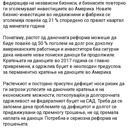
федерација на независни бизниси, и бизнисите повторно
ги зголемуваат инвестициите во Америка. Новите
бизнис-инвестиции во недвижнини и фабрики се
зголемија повеќе од 21 % споредено со првиот квартал
од минатата година.
Понатаму, растот од даночната реформа можеше да
биде повеќе од 50 % поголем на долг рок доколку
американските работници и инвеститори беа сигурни
дека нивните нови пониски даноци би продолжиле.
Кратењата на даноците во 2017 година се главно
привремени, а одржлив буџет е неопходен предуслов
за перманентно кратење на даноците во Америка.
Растечкиот и постојано присутен дефицит носи ризик да
ги загрози успесите на даночните кратења и на
економските можности, поткопувајќи ја долгорочната
одржливост на федералниот буџет на САД. Треба да се
запомни дека проблемите од дефицитот и долгот се
придвижувани од премногу трошење, не од премала
наплата на даноци. Потребна е сериозна реформа на
трошењата.