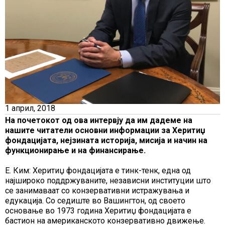
1 април, 2018
На почетокот од ова интервју да им дадеме на
нашите читатели основни информации за Херитиџ
фондацијата, нејзината историја, мисија и начин на
функционирање и на финансирање.
Е. Ким: Херитиџ фондацијата е тинк-тенк, една од
најшироко поддржуваните, независни институции што
се занимаваат со конзервативни истражувања и
едукација. Со седиште во Вашингтон, од своето
основање во 1973 година Херитиџ фондацијата е
бастион на американското конзервативно движење.