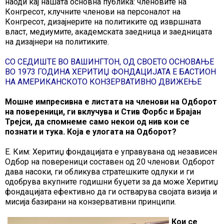
наоди кај нашата основна публика: членовите на
Конгресот, клучните членови на персоналот на
Конгресот, дизајнерите на политиките од извршната
власт, медиумите, академската заедница и заедницата
на дизајнери на политиките.
СО СЕДИШТЕ ВО ВАШИНГТОН, ОД СВОЕТО ОСНОВАЊЕ
ВО 1973 ГОДИНА ХЕРИТИЏ ФОНДАЦИЈАТА Е БАСТИОН
НА АМЕРИКАНСКОТО КОНЗЕРВАТИВНО ДВИЖЕЊЕ
Мошне импресивна е листата на членови на Одборот
на повереници, ги вклучува и Стив Форбс и Брајан
Трејси, да спомнеме само некои од нив кои се
познати и тука. Која е улогата на Одборот?
Е. Ким: Херитиџ фондацијата е управувана од независен
Одбор на повереници составен од 20 членови. Одборот
дава насоки, ги обликува стратешките одлуки и ги
одобрува вкупните годишни буџети за да може Херитиџ
фондацијата ефективно да ги остварува својата визија и
мисија базирани на конзервативни принципи.
Кои се