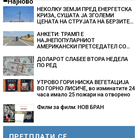
Најново
НЕКОЛКУ ЗЕМЈИ ПРЕД ЕНЕРГЕТСКА
КРИЗА, СУШАТА ЈА ЗГОЛЕМИ
ЦЕНАТА НА СТРУЈАТА НА БЕРЗИТЕ
НА НАД 700 ЕВРА ЗА МЕГАВАТ-ЧАС
АНКЕТИ: ТРАМП Е
НАЈНЕПОПУЛАРНИОТ
АМЕРИКАНСКИ ПРЕТСЕДАТЕЛ СО
ВТОР МАНДАТ, тој не ги признава
резултатите од последните анкети
ДОЛАРОТ СЛАБЕЕ ВТОРА НЕДЕЛА
ПО РЕД
УТРОВО ГОРИ НИСКА ВЕГЕТАЦИЈА
ВО ГОРНО ЛИСИЧЕ, во изминатите 24
часа имало 25 пожари на отворено
Филм за филм: НОВ БРАН
ПРЕТПЛАТИ СЕ