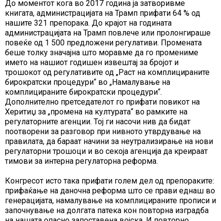
До моментот кога во 2017 година ја затворивме
книгата, администрацијата на Трамп прифати 64 % од
нашите 321 препорака. До крајот на годината
администрацијата на Трамп повлече или пролонгираше
повеќе од 1 500 предложени регулативи. Промената
беше толку значајна што моравме да го промениме
името на нашиот годишен извештај за бројот и
трошокот од регулативите од „Раст на комплицираните
бирократски процедури“ во „Намалување на
комплицираните бирократски процедури“.
Дополнително претседателот го прифати повикот на
Херитиџ за „промена на културата“ во рамките на
регулаторните агенции. Тој ги насочи нив да бидат
поотворени за разговор при нивното утврдување на
правилата, да бараат начини за неутрализирање на нови
регулаторни трошоци и во секоја агенција да креираат
тимови за интерна регулаторна реформа.
Конгресот исто така прифати голем дел од препораките:
прифаќање на даночна реформа што се прави еднаш во
генерацијата, намалување на комплицираните прописи и
започнување на долгата патека кон повторна изградба
на нашата опасно запоставена војска. И повторно,