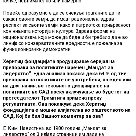
купче, невнимателно или намерно.
Повеќе од разумно е да се очекува граѓаните да ги
сакаат своите земји, да имаат рационален, здрав
респект за своите земји, како и патриотска приврзаност
кон нивната историја и култура. Здрава форма на
национализам, која може да биде и би требало да е во
линија со конзервативните вредности, е пожелна за
функционирачки демократии.
Херитиџ фондацијата продуцираше серијал на
препораки за политиките наречен „Мандат за
лидерство“. Една анализа покажа дека 64 % од тие
препораки за политиките се употребени, на еден или
на друг начин, во тековното дизајнирање на
политиките во САД преку вклучување во буџетот на
претседателот Трамп или примена преку
регулативата. Ова покажува дека Херитиџ
фондацијата е мошне влијателна во општеството на
САД. Кој би бил Вашиот коментар за ова?
Е. Ким: Навистина, во 1980 година „Мандат за
лидерство“ од 3 илјади страници им даде на