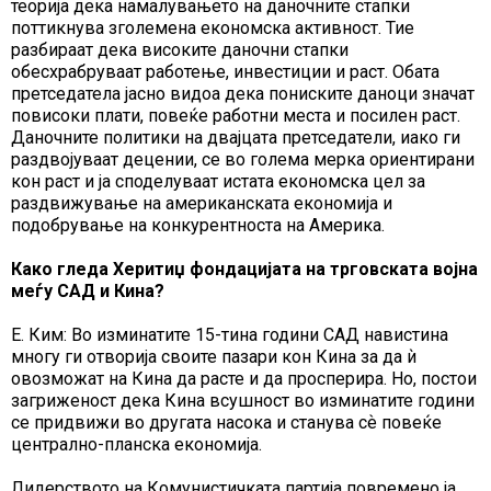
теорија дека намалувањето на даночните стапки
поттикнува зголемена економска активност. Тие
разбираат дека високите даночни стапки
обесхрабруваат работење, инвестиции и раст. Обата
претседатела јасно видоа дека пониските даноци значат
повисоки плати, повеќе работни места и посилен раст.
Даночните политики на двајцата претседатели, иако ги
раздвојуваат децении, се во голема мерка ориентирани
кон раст и ја споделуваат истата економска цел за
раздвижување на американската економија и
подобрување на конкурентноста на Америка.
Како гледа Херитиџ фондацијата на трговската војна
меѓу САД и Кина?
Е. Ким: Во изминатите 15-тина години САД навистина
многу ги отворија своите пазари кон Кина за да ѝ
овозможат на Кина да расте и да просперира. Но, постои
загриженост дека Кина всушност во изминатите години
се придвижи во другата насока и станува сѐ повеќе
централно-планска економија.
Лидерството на Комунистичката партија повремено ја