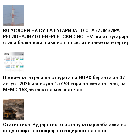
ВО УСЛОВИ НА СУША БУГАРИЈА ГО СТАБИЛИЗИРА
РЕГИОНАЛНИОТ ЕНЕРГЕТСКИ СИСТЕМ, како Бугарија
стана балкански шампион во складирање на енергија
од батерии
Просечната цена на струјата на HUPX берзата за 07
август 2026 изнесува 157,93 евра за мегават час, на
МЕМО 153,56 евра за мегават час
Статистика: Рударството останува најслаба алка во
индустријата и покрај потенцијалот за нови