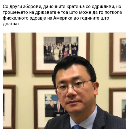
Со други зборови, даночните кратења се одржливи, но
трошењето на државата е тоа што може да го поткопа
фискалното здравје на Америка во годините што
доаѓаат.