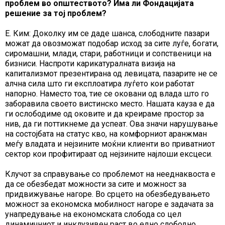
проблем во општеството? Има ли Фондацијата
решение за тој проблем?
Е. Ким: Доколку им се даде шанса, слободните пазари
можат да овозможат подобар исход за сите луѓе, богати,
сиромашни, млади, стари, работници и сопственици на
бизниси. Наспроти карикатуралната визија на
капитализмот презентирана од левицата, пазарите не се
алчна сила што ги експлоатира луѓето кои работат
напорно. Наместо тоа, тие се оковани од влада што го
заборавила своето вистинско место. Нашата кауза е да
ги ослободиме од оковите и да креираме простор за
нив, да ги поттикнеме да успеат. Ова значи нарушување
на состојбата на статус кво, на комфорниот аранжман
меѓу владата и нејзините моќни клиенти во приватниот
сектор кои профитираат од нејзините најлоши ексцеси.
Клучот за справување со проблемот на нееднаквоста е
да се обезбедат можности за сите и можност за
придвижување нагоре. Во срцето на обезбедувањето
можност за економска мобилност нагоре е задачата за
унапредување на економската слобода со цел
динамичниот и инклузивен раст во едно слободно