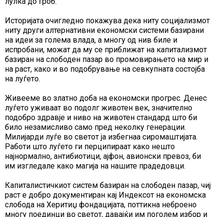
лулка до гроб.
Историјата очигледно покажува дека ниту социјализмот
ниту други алтернативни економски системи базирани
на идеи за голема влада, а многу од нив биле и
испробани, можат да му се приближат на капитализмот
базиран на слободен пазар во промовирањето на мир и
на раст, како и во подобрување на севкупната состојба
на луѓето.
Живееме во златно доба на економски прогрес. Денес
луѓето уживаат во подолг животен век, значително
подобро здравје и ниво на животен стандард што би
било незамисливо само пред неколку генерации.
Милијарди луѓе во светот ја избегнаа сиромаштијата.
Работи што луѓето ги перципираат како нешто
најнормално, антибиотици, ајфон, авионски превоз, би
им изгледале како магија на нашите прадедовци.
Капиталистичкиот систем базиран на слободен пазар, чиј
раст е добро документиран кај Индексот на економска
слобода на Херитиџ фондацијата, поттикна неброено
многу поединци во светот, давајќи им поголем избор и