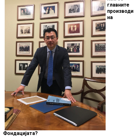
главните
производи
на
Фондацијата?