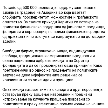
Повеќе од 500 000 членови ја поддржуваат нашата
визија за градење на Америка во која цветаат
слободата, просперитетот, можностите и граѓанското
општество. За своите приходи Херитиџ се потпира на
приватна финансиска поддршка од јавноста – поединци,
фондации и корпорации, не прима финансиски средства
од државата и не влегува во извршување на договорни
зделки.
Слободни фирми, ограничена влада, индивидуална
слобода, традиционални американски вредности и
силна национална одбрана, мисијата на Херитиџ
фондацијата е да се промовираат овие принципи. Како
претприемачи во однос на градењето на политиките,
веруваме дека најефективните решенија се
конзистентни со овие идеи и принципи.
Оваа мисија нашиот тим на експерти и друг персонал ја
остварува преку вршење навремени и прецизни
истражувања за клучните прашања поврзани со
политиките и преку ефективно промовирање на нашите