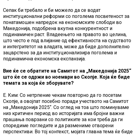
Сепак би требало и би можело да се водат
институционални реформи со поголема посветеност за
понатамошен напредок на економските слободи во
Македонија, подобрена вкупна конкурентност и
подинамичен раст. Владеењето на правото во целина,
што често е под влијание од ефективноста на судството
и интегритетот на владата, може да биде дополнително
зацврстено за да институционализира поголема и
подинамична економска експанзија.
Вие ќе се обратите на Самитот на „Македонија 2025“
што ќе се одржи во ноември во Скопје. Која ќе биде
темата за која ќе зборувате?
Е. Ким: Со нетрпение чекам повторно да го посетам
Скопје, а овојпат посебно поради учеството на Самитот
на „Македонија 2025“. Со оглед на тоа што поминуваме
низ критичен период во историјата има бројни важни
прашања поврзани со политиките за кои треба да ги
споредиме погледите и да размениме отворени
перспективи. Во тој контекст, мојата главна тема ќе биде