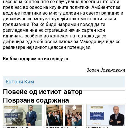
насочена кон тоа што се случуваше досега и што стои
пред нас во однос на клучните политики. Амбиентот за
водење политики во многу делови на светот рапидно и
динамично се менува, нудејќи како можности така и
предизвици. Тоа ќе биде навремен повод да ги
разгледаме нив на стратешки начин свртен кон
иднината, особено во контекст на тоа како да се
дефинира една обновена патека за Македонија и да се
реализира нејзиниот целосен потенцијал.
Ви благодарам за интервјуто.
Зоран Јовановски
Ентони Ким
Повеќе од истиот автор
Поврзана содржина