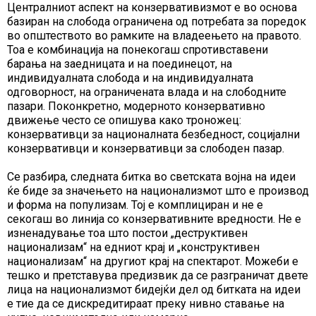
Централниот аспект на конзервативизмот е во основа
базиран на слобода ограничена од потребата за поредок
во општеството во рамките на владеењето на правото.
Тоа е комбинација на понекогаш спротивставени
барања на заедницата и на поединецот, на
индивидуалната слобода и на индивидуалната
одговорност, на ограничената влада и на слободните
пазари. Поконкретно, модерното конзервативно
движење често се опишува како троножец:
конзервативци за националната безбедност, социјални
конзервативци и конзервативци за слободен пазар.
Се разбира, следната битка во светската војна на идеи
ќе биде за значењето на национализмот што е производ
и форма на популизам. Тој е комплициран и не е
секогаш во линија со конзервативните вредности. Не е
изненадување тоа што постои „деструктивен
национализам“ на едниот крај и „конструктивен
национализам“ на другиот крај на спектарот. Можеби е
тешко и претставува предизвик да се разграничат двете
лица на национализмот бидејќи дел од битката на идеи
е тие да се дискредитираат преку нивно ставање на