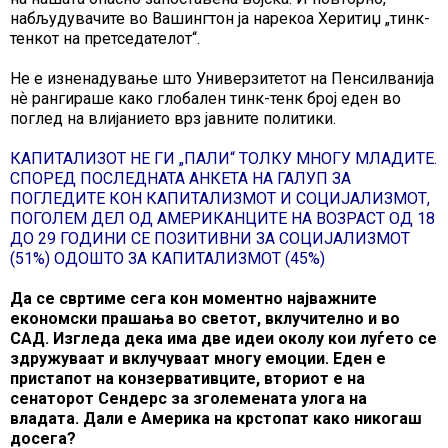
набљудувачите во Вашингтон ја нарекоа Херитиџ „тинк-
тенкот на претседателот“.
Не е изненадување што Универзитетот на Пенсилванија
нѐ рангираше како глобален тинк-тенк број еден во
поглед на влијанието врз јавните политики.
КАПИТАЛИЗОТ НЕ ГИ „ПАЛИ“ ТОЛКУ МНОГУ МЛАДИТЕ.
СПОРЕД ПОСЛЕДНАТА АНКЕТА НА ГАЛУП ЗА
ПОГЛЕДИТЕ КОН КАПИТАЛИЗМОТ И СОЦИЈАЛИЗМОТ,
ПОГОЛЕМ ДЕЛ ОД АМЕРИКАНЦИТЕ НА ВОЗРАСТ ОД 18
ДО 29 ГОДИНИ СЕ ПОЗИТИВНИ ЗА СОЦИЈАЛИЗМОТ
(51%) ОДОШТО ЗА КАПИТАЛИЗМОТ (45%)
Да се свртиме сега кон моментно најважните
економски прашања во светот, вклучително и во
САД. Изгледа дека има две идеи околу кои луѓето се
здружуваат и вклучуваат многу емоции. Еден е
пристапот на конзервативците, вториот е на
сенаторот Сендерс за зголемената улога на
владата. Дали е Америка на крстопат како никогаш
досега?