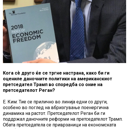
Кога сѐ друго ќе се тргне настрана, како би ги
оцениле даночните политики на американскиот
претседател Трамп во споредба со оние на
претседателот Реган?
Е. Ким: Тие се прилично во линија едни со други,
особено во поглед на вбризгување поенергична
динамика на растот. Претседателот Реган би ги
поддржал даночните реформи на претседателот Трамп.
Обата претседатела се приврзаници на економската