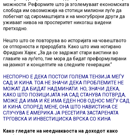
можности. Реформите што ја зголемуваат економската
слобода им овозможија на стотици милиони луѓе да
побегнат од сиромаштијата и на многубројни други да
уживаат нивоа на просперитет никогаш видени
претходно.
Нешто што се повторува во историјата на човештвото
се отпорноста и преродбата. Како што има нотирано
Фридрих Хајек: „За да се задржат стари вистини во
главите на луѓето, тие мора да бидат преформулирани
на јазикот и концептите на следните генерации.“
НЕСПОРНО Е ДЕКА ПОСТОИ ГОЛЕМА ТЕНЗИЈА МЕЃУ
САД И КИНА. ТОА НЕ ЗНАЧИ ДЕКА ПРОБЛЕМИТЕ НЕ
МОЖАТ ДА БИДАТ НАДМИНАТИ. НО, ЗНАЧИ ДЕКА,
КАКО ШТО ПОЗИЦИЈАТА НА САД СТАНУВА ПОТВРДА,
МОЖЕ ДА ИМА И ЌЕ ИМА ЕДЕН НОВ ОДНОС МЕЃУ САД
И КИНА. СПОРЕД МЕНЕ, ОНА ШТО НАВИСТИНА СЕ
СЛУЧУВА Е АМЕРИКА ЈА РЕСЕТИРА ЗАСТАРЕНАТА
ТРГОВСКА И ИНВЕСТИЦИСКА ВРСКА СО КИНА
Како гледате на нееднаквоста на доходот како