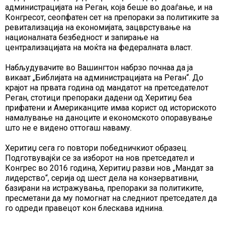
администрацијата на Реган, која беше во доаѓање, и на
Конгресот, сеопфатен сет на препораки за политиките за
ревитализација на економијата, зацврстување на
националната безбедност и запирање на
централизацијата на моќта на федералната власт.
Набљудувачите во Вашингтон набрзо почнаа да ја
викаат „Библијата на администрацијата на Реган“. До
крајот на првата година од мандатот на претседателот
Реган, стотици препораки дадени од Херитиџ беа
прифатени и Американците имаа корист од историското
намалување на даноците и економското опоравување
што не е видено оттогаш наваму.
Херитиџ сега го повтори победничкиот образец.
Подготвувајќи се за изборот на нов претседател и
Конгрес во 2016 година, Херитиџ разви нов „Мандат за
лидерство“, серија од шест дела на конзервативни,
базирани на истражувања, препораки за политиките,
пресметани да му помогнат на следниот претседател да
го одреди правецот кон блескава иднина.