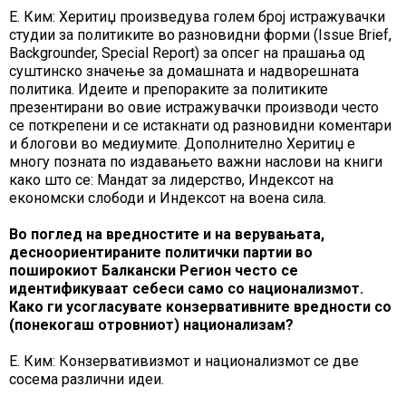
Е. Ким: Херитиџ произведува голем број истражувачки
студии за политиките во разновидни форми (Issue Brief,
Backgrounder, Special Report) за опсег на прашања од
суштинско значење за домашната и надворешната
политика. Идеите и препораките за политиките
презентирани во овие истражувачки производи често
се поткрепени и се истакнати од разновидни коментари
и блогови во медиумите. Дополнително Херитиџ е
многу позната по издавањето важни наслови на книги
како што се: Мандат за лидерство, Индексот на
економски слободи и Индексот на воена сила.
Во поглед на вредностите и на верувањата,
десноориентираните политички партии во
поширокиот Балкански Регион често се
идентификуваат себеси само со национализмот.
Како ги усогласувате конзервативните вредности со
(понекогаш отровниот) национализам?
Е. Ким: Конзервативизмот и национализмот се две
сосема различни идеи.