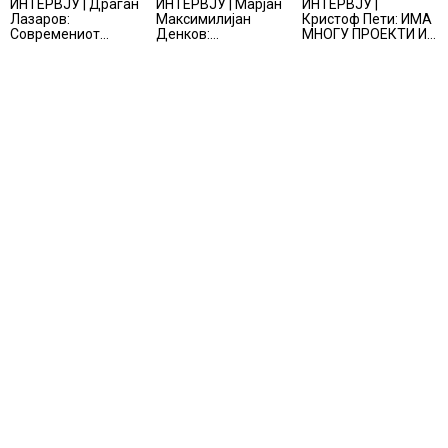
ИНТЕРВЈУ | Драган
ИНТЕРВЈУ | Марјан
ИНТЕРВЈУ |
Лазаров:
Максимилијан
Кристоф Пети: ИМА
Современиот
Денков:
МНОГУ ПРОЕКТИ И
бизнис не бара
СОЗДАВАМ
ПОНУДИ НА МАСА,
правно мислење,
ВНИМАТЕЛНО
НО ТИЕ НЕ СЕ
туку правно
ОСМИСЛЕНИ
МАТЕРИЈАЛИЗИРААТ
одржливо деловно
ПРОСТОРИ
решение