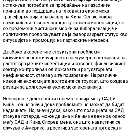
истакнува потребата за прифаќање на пазарните
принципи во поддршка на тековната економска
трансформација и на развој на Кина. Сепак, покрај
номиналната отвореност кон трговија и инвестиции, не
се преземени вистински мерки за либерализација и
политиките продолжуваат да ја фаворизираат статус кво
ситуацијата и промоција на партиските интереси.
Длабоко вкоренетите структурни проблеми,
вклучително континуираното прекумерно потпирање на
растот врз јавните инвестиции и извозот, финансискиот
сектор контролиран од државата и регулаторната
неефикасност, станаа уште поизразени. На различни
нивоа на економијата долговите се трупаат, што создава
ризици за долгорочна економска експанзија.
Неспорно е дека постои голема тензија меѓу САД и
Кина. Тоа не значи дека проблемите не можат да бидат
надминати. Но, значи дека, како што позицијата на САД
станува потврда, може да има и ќе има еден нов однос
меѓу САД и Кина. Според мене, она што навистина се
случува е Америка ја ресетира застарената трговска и