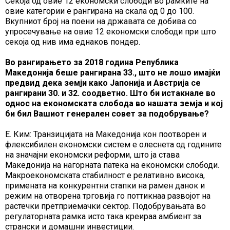
Секоја од овие 12 економски слободи во рамките на
овие категории е рангирана на скала од 0 до 100.
Вкупниот број на поени на државата се добива со
упросечување на овие 12 економски слободи при што
секоја од нив има еднаков пондер.
Во рангирањето за 2018 година Република
Македонија беше рангирана 33., што не лошо имајќи
предвид дека земји како Јапонија и Австрија се
рангирани 30. и 32. соодветно. Што би истакнале во
однос на економската слобода во нашата земја и кој
би бил Вашиот генерален совет за подобрување?
Е. Ким: Транзицијата на Македонија кон поотворен и
флексибилен економски систем е олеснета од годините
на значајни економски реформи, што ја става
Македонија на нагорната патека на економски слободи.
Макроекономската стабилност е релативно висока,
примената на конкурентни стапки на рамен данок и
режим на отворена трговија го поттикнаа развојот на
растечки претприемачки сектор. Подобрувањата во
регулаторната рамка исто така креираа амбиент за
странски и домашни инвестиции.