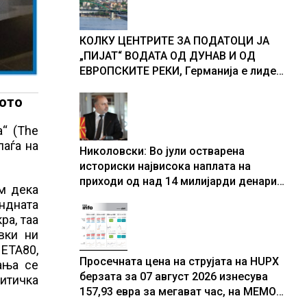
доживуваа овој настан што го
промени текот на историјата
КОЛКУ ЦЕНТРИТЕ ЗА ПОДАТОЦИ ЈА
„ПИЈАТ“ ВОДАТА ОД ДУНАВ И ОД
ЕВРОПСКИТЕ РЕКИ, Германија е лидер
во Европа по бројот на изградени
вото
центри за податоци
“ (The
паѓа на
Николовски: Во јули остварена
историски највисока наплата на
приходи од над 14 милијарди денари
м дека
– изградивме систем што испорачува
ндната
резултати
ра, таа
вки ни
 ЕТА80,
Просечната цена на струјата на HUPX
ања се
берзата за 07 август 2026 изнесува
итичка
157,93 евра за мегават час, на МЕМО
153,56 евра за мегават час