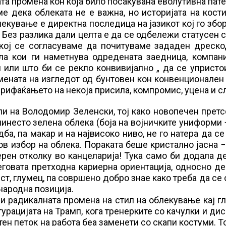
а промена кон која било посакувана еволутивна пате
е дека облеката не е важна, но историјата на кост
лекување е директна последица на јазикот кој го збо
 Без разлика дали целта е да се одбележи статусен 
 кој се согласуваме да почитуваме зададен дреско
а кои ги наметнува одредената заедница, компани
 или што би се рекло конвивијално „ да се упристо
мената на изгледот од бунтовен кон конвенционален
прифаќањето на некоја присила, компромис, уцена и с
пи на Володомир Зеленски, тој како новопечен прет
линесто зелена облека (боја на војничките униформи −
ба, па макар и на највисоко ниво, не го натера да се
ов избор на облека. Пораката беше кристално јасна 
ерен отколку во канцеларија! Тука само би додала д
еговата претходна кариерна ориентација, односно д
ст, глумец, па совршено добро знае како треба да се
народна позиција.
 и радикалната промена на стил на облекување кај г
урацијата на Трамп, кога тренерките со качулки и ди
ен петок на работа беа заменети со скапи костуми. Т