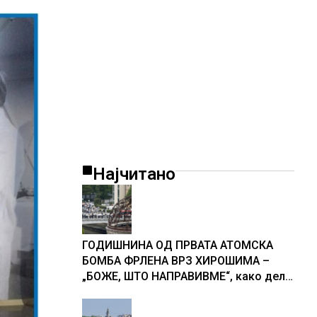
Најчитано
ГОДИШНИНА ОД ПРВАТА АТОМСКА
БОМБА ФРЛЕНА ВРЗ ХИРОШИМА –
„БОЖЕ, ШТО НАПРАВИВМЕ“, како дел
од екипажот во авионот „Енола Геј“ и
учесниците во бомбардирањето го