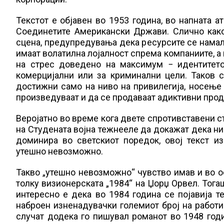
Текстот е објавен во 1953 година, во напната 
Соединетите Американски Држави. Слично как
сцена, предупредувања дека ресурсите се намалу
имаат волатилна лојалност спрема компаниите, а 
на стрес доведено на максимум − идентитето
комерцијални или за криминални цели. Таков с
достижни само на ниво на привилегија, носење 
произведуваат и да се продаваат адиктивни прод
Веројатно во време кога двете спротивставени ст
на Студената војна тежнееле да докажат дека нив
доминира во светскиот поредок, овој текст и
утешно невозможно.
Такво „утешно невозможно“ чувство имав и во о
толку визионерската „1984“ на Џорџ Орвел. Тога
интересно е дека во 1984 година се појавија 
наброен изненадувачки големиот број на работ
случат додека го пишувал романот во 1948 годи