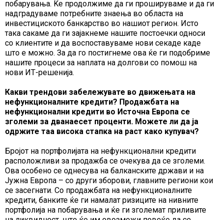
побарувања. Ќе продолжиме да ги прошируваме и да ги
надградуваме потребните знаења во областа на
инвестициското банкарство во нашиот регион. Исто
така сакаме да ги зајакнеме нашите постоечки односи
со клиентите и да воспоставуваме нови секаде каде
што е можно. За да го постигнеме ова ќе ги подобриме
нашите процеси за наплата на долгови со помош на
нови ИТ-решенија.
Какви трендови забележувате во движењата на
нефункционалните кредити? Продажбата на
нефункционални кредити во Источна Европа се
зголеми за дванаесет проценти. Можете ли да ја
одржите таа висока стапка на раст како купувач?
Бројот на портфолијата на нефункционални кредити
расположливи за продажба се очекува да се зголеми.
Ова особено се однесува на балканските држави и на
Јужна Европа – со други зборови, главните региони кои
се засегнати. Со продажбата на нефункционалните
кредити, банките ќе ги намалат ризиците на нивните
портфолија на побарувања и ќе ги зголемат приливите
на ликвидност, што ќе им овозможи повеќе да се