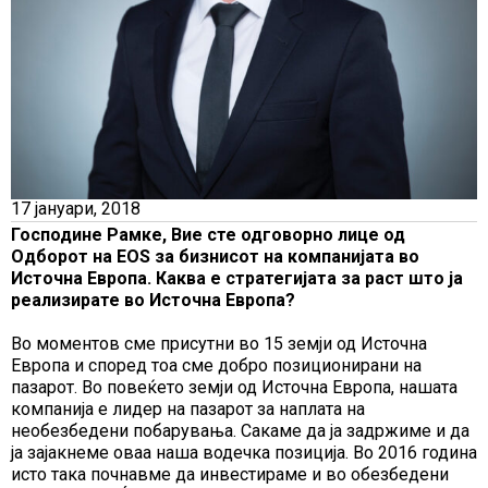
17 јануари, 2018
Господине Рамке, Вие сте одговорно лице од
Одборот на ЕОЅ за бизнисот на компанијата во
Источна Европа. Каква е стратегијата за раст што ја
реализирате во Источна Европа?
Во моментов сме присутни во 15 земји од Источна
Европа и според тоа сме добро позиционирани на
пазарот. Во повеќето земји од Источна Европа, нашата
компанија е лидер на пазарот за наплата на
необезбедени побарувања. Сакаме да ја задржиме и да
ја зајакнеме оваа наша водечка позиција. Во 2016 година
исто така почнавме да инвестираме и во обезбедени