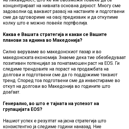
концентрираат на нивната основна дејност. Многу сме
задоволни од ваквиот развој на настаните и подготвени
сме да одговориме на овој предизвик и да откупиме
колку што е можно повеќе портфолија.
Каква е Вашата стратегија и какви се Вашите
планови за иднина во Македонија?
Силно веруваме во македонскиот пазар и во
македонската економија. Знаеме дека тие обезбедуваат
позитивен потенцијал за понатамошен раст на ЕОЅ. Ги
следиме трендовите на пораст на продажбата на
долгови и подготвени сме да го поддржиме таквиот
тренд. Според тоа подготвени сме да инвестираме во
откуп на долгови во Македонија во годините што
доаѓаат.
Генерално, во што е тајната на успехот на
групацијата ЕОЅ?
Нашиот успех е резултат на јасна стратегија што
конзистентно ја следиме години наназад. Ние