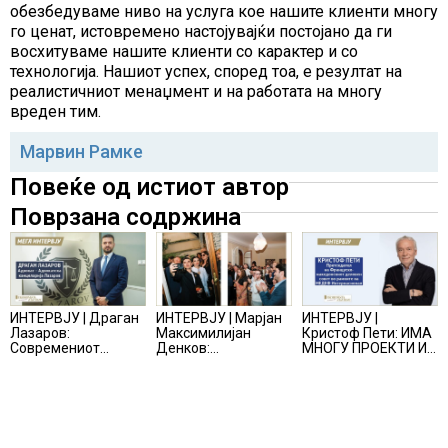
обезбедуваме ниво на услуга кое нашите клиенти многу
го ценат, истовремено настојувајќи постојано да ги
восхитуваме нашите клиенти со карактер и со
технологија. Нашиот успех, според тоа, е резултат на
реалистичниот менаџмент и на работата на многу
вреден тим.
Марвин Рамке
Повеќе од истиот автор
Поврзана содржина
ИНТЕРВЈУ | Драган
ИНТЕРВЈУ | Марјан
ИНТЕРВЈУ |
Лазаров:
Максимилијан
Кристоф Пети: ИМА
Современиот
Денков:
МНОГУ ПРОЕКТИ И
бизнис не бара
СОЗДАВАМ
ПОНУДИ НА МАСА,
правно мислење,
ВНИМАТЕЛНО
НО ТИЕ НЕ СЕ
туку правно
ОСМИСЛЕНИ
МАТЕРИЈАЛИЗИРААТ
одржливо деловно
ПРОСТОРИ
решение