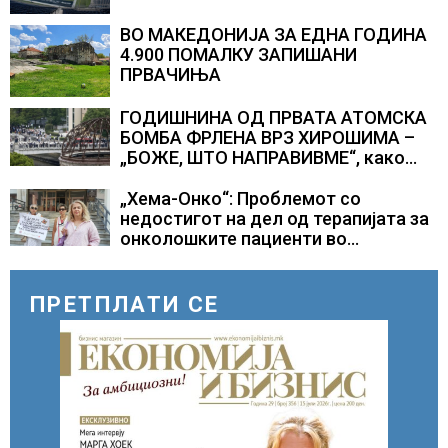
ВО МАКЕДОНИЈА ЗА ЕДНА ГОДИНА
4.900 ПОМАЛКУ ЗАПИШАНИ
ПРВАЧИЊА
ГОДИШНИНА ОД ПРВАТА АТОМСКА
БОМБА ФРЛЕНА ВРЗ ХИРОШИМА –
„БОЖЕ, ШТО НАПРАВИВМЕ“, како
дел од екипажот во авионот „Енола
Геј“ и учесниците во
„Хема-Онко“: Проблемот со
бомбардирањето го доживуваа овој
недостигот на дел од терапијата за
настан што го промени текот на
онколошките пациенти во
историјата
моментот е надминат
ПРЕТПЛАТИ СЕ