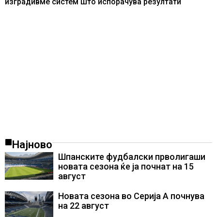
изградивме систем што испорачува резултати
Најново
Шпанските фудбалски прволигаши
новата сезона ќе ја почнат на 15
август
Новата сезона во Серија А почнува
на 22 август