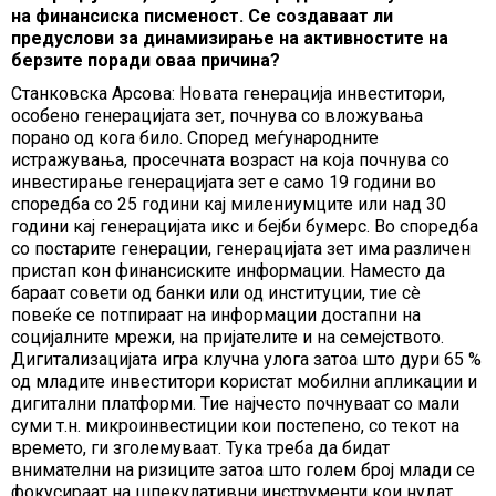
на финансиска писменост. Се создаваат ли
предуслови за динамизирање на активностите на
берзите поради оваа причина?
Станковска Арсова: Новата генерација инвеститори,
особено генерацијата зет, почнува со вложувања
порано од кога било. Според меѓународните
истражувања, просечната возраст на која почнува со
инвестирање генерацијата зет е само 19 години во
споредба со 25 години кај милениумците или над 30
години кај генерацијата икс и бејби бумерс. Во споредба
со постарите генерации, генерацијата зет има различен
пристап кон финансиските информации. Наместо да
бараат совети од банки или од институции, тие сè
повеќе се потпираат на информации достапни на
социјалните мрежи, на пријателите и на семејството.
Дигитализацијата игра клучна улога затоа што дури 65 %
од младите инвеститори користат мобилни апликации и
дигитални платформи. Тие најчесто почнуваат со мали
суми т.н. микроинвестиции кои постепено, со текот на
времето, ги зголемуваат. Тука треба да бидат
внимателни на ризиците затоа што голем број млади се
фокусираат на шпекулативни инструменти кои нудат