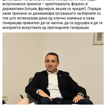
астрономски приноси – криптовалути, форекс и
деривативи (опции, фјучерси, акции со кредит). Поради
овие причини се динамизира тргувањето на берзите со
тоа што истакнувам дека од клучно значење е оваа
генерација правилно да се насочи, да се едуцира и да ги
искористи искуствата од претходните генерации.