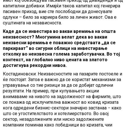
имот кој обезбедува пасивен приход од дивиденди и од
капитални добивки. Имајќи таков капитал кој генерира
пасивен приход, вие сте послободни да донесувате
одлуки – било за кариера било за личен живот. Ова е
суштината на независноста.
Каде да се инвестира во вакви времиња на општа
неизвесност? Многумина велат дека во вакви
неизвесни времиња е поважно средствата „да се
паркираат“ во сигурни облици на инвестирање
отколку во неизвесна голема заработувачка. Во тој
контекст, на глобално ниво цената на златото
достигнува рекордни нивоа.
Костадиновски: Неизвесностите на пазарите постоеле и
ќе постојат. Затоа е важно да се користат механизми за
управување со тие ризици за да се добијат одлични
резултати. На пример, при купувањето акции
внимаваме на нивото на задолженост на фирмите, што
се покажа од исклучителна важност во ковид кризата
кога одредени бизнис-сектори значајно застанаа − како
што се угостителството и хотелиерството. Во овој
сектор, незадолжените или ниско задолжените
компании поминаа како победници во кризата, чии