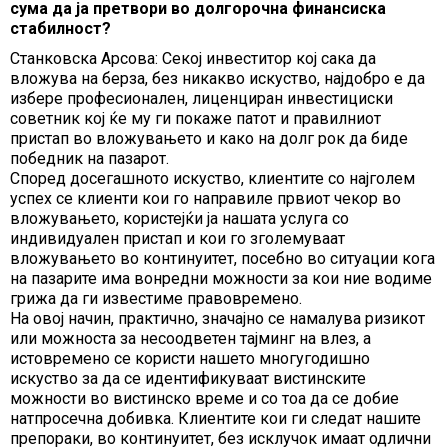
сума да ја претвори во долгорочна финансиска
стабилност?
Станковска Арсова: Секој инвеститор кој сака да
вложува на берза, без никакво искуство, најдобро е да
избере професионален, лиценциран инвестициски
советник кој ќе му ги покаже патот и правилниот
пристап во вложувањето и како на долг рок да биде
победник на пазарот.
Според досегашното искуство, клиентите со најголем
успех се клиенти кои го направиле првиот чекор во
вложувањето, користејќи ја нашата услуга со
индивидуален пристап и кои го зголемуваат
вложувањето во континуитет, посебно во ситуации кога
на пазарите има вонредни можности за кои ние водиме
грижа да ги известиме правовремено.
На овој начин, практично, значајно се намалува ризикот
или можноста за несоодветен тајминг на влез, а
истовремено се користи нашето многугодишно
искуство за да се идентификуваат вистинските
можности во вистинско време и со тоа да се добие
натпросечна добивка. Клиентите кои ги следат нашите
препораки, во континуитет, без исклучок имаат одлични