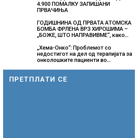
4.900 ПОМАЛКУ ЗАПИШАНИ
ПРВАЧИЊА
ГОДИШНИНА ОД ПРВАТА АТОМСКА
БОМБА ФРЛЕНА ВРЗ ХИРОШИМА –
„БОЖЕ, ШТО НАПРАВИВМЕ“, како
дел од екипажот во авионот „Енола
Геј“ и учесниците во
„Хема-Онко“: Проблемот со
бомбардирањето го доживуваа овој
недостигот на дел од терапијата за
настан што го промени текот на
онколошките пациенти во
историјата
моментот е надминат
ПРЕТПЛАТИ СЕ