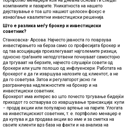
портфолио менаџери кои на дневна основа ги следат
компаниите и пазарите. Уникатноста на нашето
дејствување е тоа што нашиот целосен фокус е
изнаоѓање квалитетни инвестициски решенија.
Што е разлика меѓу брокер и инвестициски
советник?
Станковска- Арсова: Најчесто јавноста го поврзува
инвестирањето на берза само со професијата брокер и
од таа асоцијација произлегуваат најголемите ризици,
односно граѓаните неподготвени почнуваат самостојно
да тргуваат на берзите, најчесто слушајќи совети од
брокери или уште полошо од инфлуенсери. Работата на
брокерот е да ги извршува налозите од клиентот, а не
да го советува. Затоа и регулаторот јасно ги
разграничува надлежностите на брокер и на
инвестициски советник.
Брокерот има интерес во што почесто тргување бидејќи
приходот го остварува со извршување трансакција: купи
− продај акции или популарно вртење на парите. Улогата
на инвестицискиот советник, т. е. портфолио менаџер е
да купува и да продава акции во име и за сметка на
своите клиенти врз база на факти и на анализа на