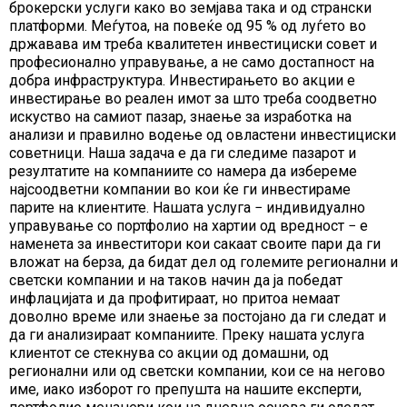
брокерски услуги како во земјава така и од странски
платформи. Меѓутоа, на повеќе од 95 % од луѓето во
државава им треба квалитетен инвестициски совет и
професионално управување, а не само достапност на
добра инфраструктура. Инвестирањето во акции е
инвестирање во реален имот за што треба соодветно
искуство на самиот пазар, знаење за изработка на
анализи и правилно водење од овластени инвестициски
советници. Наша задача е да ги следиме пазарот и
резултатите на компаниите со намера да избереме
најсоодветни компании во кои ќе ги инвестираме
парите на клиентите. Нашата услуга − индивидуално
управување со портфолио на хартии од вредност − е
наменета за инвеститори кои сакаат своите пари да ги
вложат на берза, да бидат дел од големите регионални и
светски компании и на таков начин да ја победат
инфлацијата и да профитираат, но притоа немаат
доволно време или знаење за постојано да ги следат и
да ги анализираат компаниите. Преку нашата услуга
клиентот се стекнува со акции од домашни, од
регионални или од светски компании, кои се на негово
име, иако изборот го препушта на нашите експерти,