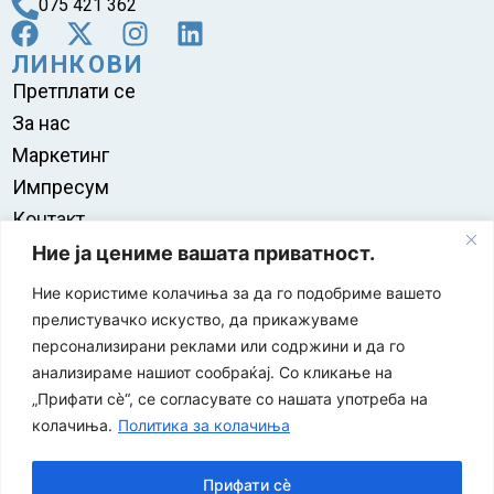
075 421 362
ЛИНКОВИ
Претплати се
За нас
Маркетинг
Импресум
Контакт
Правила на користење
Ние ја цениме вашата приватност.
Ние користиме колачиња за да го подобриме вашето
прелистувачко искуство, да прикажуваме
персонализирани реклами или содржини и да го
анализираме нашиот сообраќај. Со кликање на
„Прифати сè“, се согласувате со нашата употреба на
колачиња.
Политика за колачиња
Прифати сè