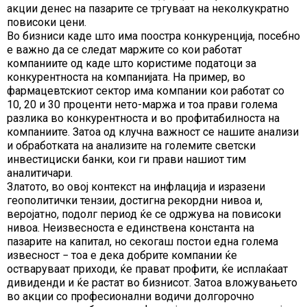
акции денес на пазарите се тргуваат на неколкукратно
повисоки цени.
Во бизниси каде што има поостра конкуренција, посебно
е важно да се следат маржите со кои работат
компаниите од каде што користиме податоци за
конкурентноста на компанијата. На пример, во
фармацевтскиот сектор има компании кои работат со
10, 20 и 30 проценти нето-маржа и тоа прави голема
разлика во конкурентноста и во профитабилноста на
компаниите. Затоа од клучна важност се нашите анализи
и обработката на анализите на големите светски
инвестициски банки, кои ги прави нашиот тим
аналитичари.
Златото, во овој контекст на инфлација и изразени
геополитички тензии, достигна рекордни нивоа и,
веројатно, подолг период ќе се одржува на повисоки
нивоа. Неизвесноста е единствена константа на
пазарите на капитал, но секогаш постои една голема
извесност − тоа е дека добрите компании ќе
остваруваат приходи, ќе прават профити, ќе исплаќаат
дивиденди и ќе растат во бизнисот. Затоа вложувањето
во акции со професионални водичи долгорочно