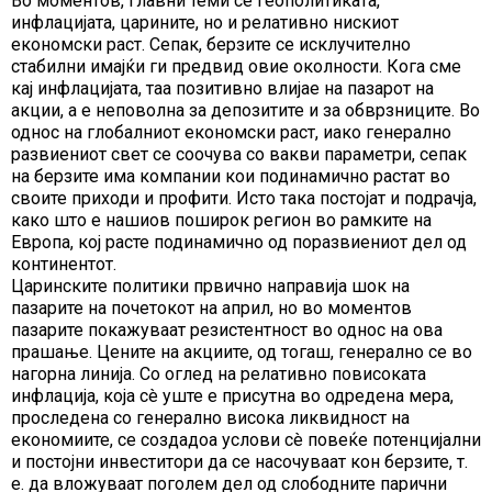
Во моментов, главни теми се геополитиката,
инфлацијата, царините, но и релативно нискиот
економски раст. Сепак, берзите се исклучително
стабилни имајќи ги предвид овие околности. Кога сме
кај инфлацијата, таа позитивно влијае на пазарот на
акции, a е неповолна за депозитите и за обврзниците. Во
однос на глобалниот економски раст, иако генерално
развиениот свет се соочува со вакви параметри, сепак
на берзите има компании кои подинамично растат во
своите приходи и профити. Исто така постојат и подрачја,
како што е нашиов поширок регион во рамките на
Европа, кој расте подинамично од поразвиениот дел од
континентот.
Царинските политики првично направија шок на
пазарите на почетокот на април, но во моментов
пазарите покажуваат резистентност во однос на ова
прашање. Цените на акциите, од тогаш, генерално се во
нагорна линија. Со оглед на релативно повисоката
инфлација, која сè уште е присутна во одредена мера,
проследена со генерално висока ликвидност на
економиите, се создадоа услови сè повеќе потенцијални
и постојни инвеститори да се насочуваат кон берзите, т.
е. да вложуваат поголем дел од слободните парични