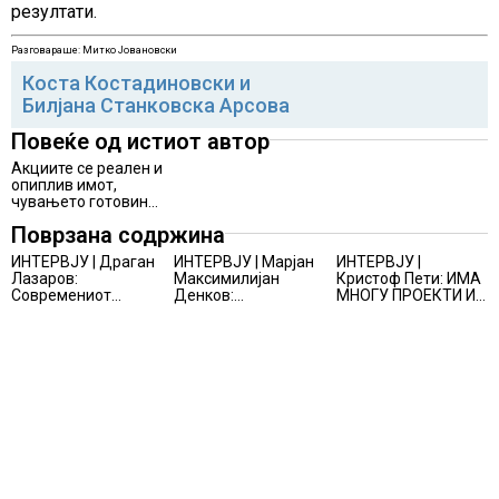
резултати.
Разговараше: Митко Јовановски
Коста Костадиновски и
Билјана Станковска Арсова
Повеќе од истиот автор
Акциите се реален и
опиплив имот,
чувањето готовина
станува сè поскапо
Поврзана содржина
ИНТЕРВЈУ | Драган
ИНТЕРВЈУ | Марјан
ИНТЕРВЈУ |
Лазаров:
Максимилијан
Кристоф Пети: ИМА
Современиот
Денков:
МНОГУ ПРОЕКТИ И
бизнис не бара
СОЗДАВАМ
ПОНУДИ НА МАСА,
правно мислење,
ВНИМАТЕЛНО
НО ТИЕ НЕ СЕ
туку правно
ОСМИСЛЕНИ
МАТЕРИЈАЛИЗИРААТ
одржливо деловно
ПРОСТОРИ
решение