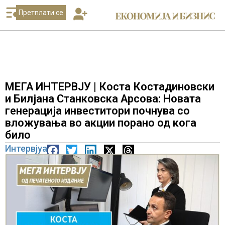
Претплати се
МЕГА ИНТЕРВЈУ | Коста Костадиновски
и Билјана Станковска Арсова: Новата
генерација инвеститори почнува со
вложувања во акции порано од кога
било
Интервјуа