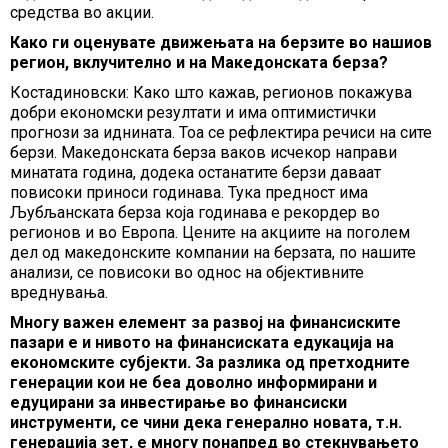
средства во акции.
Како ги оценувате движењата на берзите во нашиов
регион, вклучително и на Македонската берза?
Костадиновски: Како што кажав, регионов покажува
добри економски резултати и има оптимистички
прогнози за иднината. Тоа се рефлектира речиси на сите
берзи. Македонската берза ваков исчекор направи
минатата година, додека останатите берзи даваат
повисоки приноси годинава. Тука предност има
Љубљанската берза која годинава е рекордер во
регионов и во Европа. Цените на акциите на поголем
дел од македонските компании на берзата, по нашите
анализи, се повисоки во однос на објективните
вреднувања.
Многу важен елемент за развој на финансиските
пазари е и нивото на финансиската едукација на
економските субјекти. За разлика од претходните
генерации кои не беа доволно информирани и
едуцирани за инвестирање во финансиски
инструменти, се чини дека генерално новата, т.н.
генерација зет, е многу понапред во стекнувањето