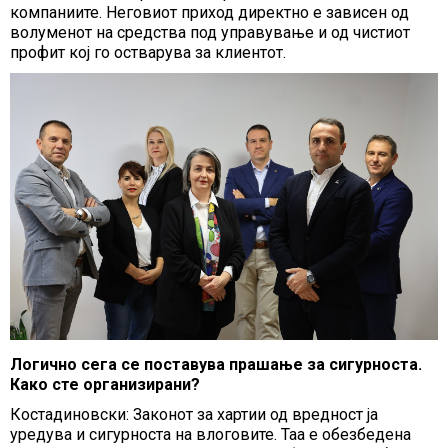
компаниите. Неговиот приход директно е зависен од
волуменот на средства под управување и од чистиот
профит кој го остварува за клиентот.
Логично сега се поставува прашање за сигурноста.
Како сте организирани?
Костадиновски: Законот за хартии од вредност ја
уредува и сигурноста на влоговите. Таа е обезбедена