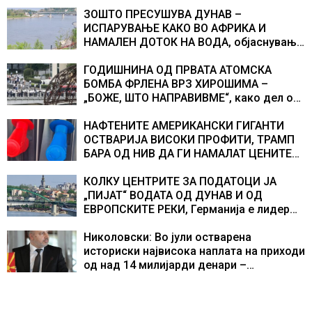
ЗОШТО ПРЕСУШУВА ДУНАВ –
ИСПАРУВАЊЕ КАКО ВО АФРИКА И
НАМАЛЕН ДОТОК НА ВОДА, објаснување
на хидрогеолог од Србија
ГОДИШНИНА ОД ПРВАТА АТОМСКА
БОМБА ФРЛЕНА ВРЗ ХИРОШИМА –
„БОЖЕ, ШТО НАПРАВИВМЕ“, како дел од
екипажот во авионот „Енола Геј“ и
учесниците во бомбардирањето го
НАФТЕНИТЕ АМЕРИКАНСКИ ГИГАНТИ
доживуваа овој настан што го промени
ОСТВАРИЈА ВИСОКИ ПРОФИТИ, ТРАМП
текот на историјата
БАРА ОД НИВ ДА ГИ НАМАЛАТ ЦЕНИТЕ
НА ГОРИВАТА
КОЛКУ ЦЕНТРИТЕ ЗА ПОДАТОЦИ ЈА
„ПИЈАТ“ ВОДАТА ОД ДУНАВ И ОД
ЕВРОПСКИТЕ РЕКИ, Германија е лидер
во Европа по бројот на изградени
центри за податоци
Николовски: Во јули остварена
историски највисока наплата на приходи
од над 14 милијарди денари –
изградивме систем што испорачува
резултати