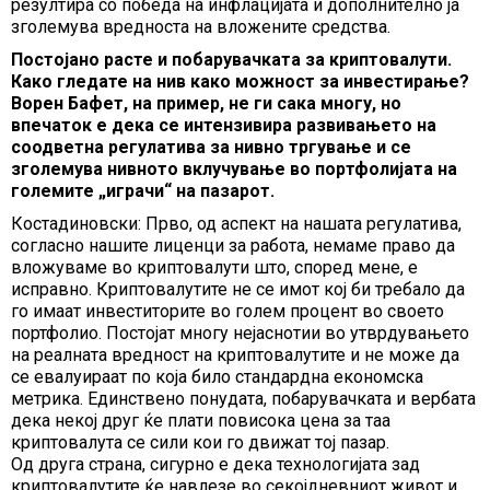
резултира со победа на инфлацијата и дополнително ја
зголемува вредноста на вложените средства.
Постојано расте и побарувачката за криптовалути.
Како гледате на нив како можност за инвестирање?
Ворен Бафет, на пример, не ги сака многу, но
впечаток е дека се интензивира развивањето на
соодветна регулатива за нивно тргување и се
зголемува нивното вклучување во портфолијата на
големите „играчи“ на пазарот.
Костадиновски: Прво, од аспект на нашата регулатива,
согласно нашите лиценци за работа, немаме право да
вложуваме во криптовалути што, според мене, е
исправно. Криптовалутите не се имот кој би требало да
го имаат инвеститорите во голем процент во своето
портфолио. Постојат многу нејаснотии во утврдувањето
на реалната вредност на криптовалутите и не може да
се евалуираат по која било стандардна економска
метрика. Единствено понудата, побарувачката и вербата
дека некој друг ќе плати повисока цена за таа
криптовалута се сили кои го движат тој пазар.
Од друга страна, сигурно е дека технологијата зад
криптовалутите ќе навлезе во секојдневниот живот и