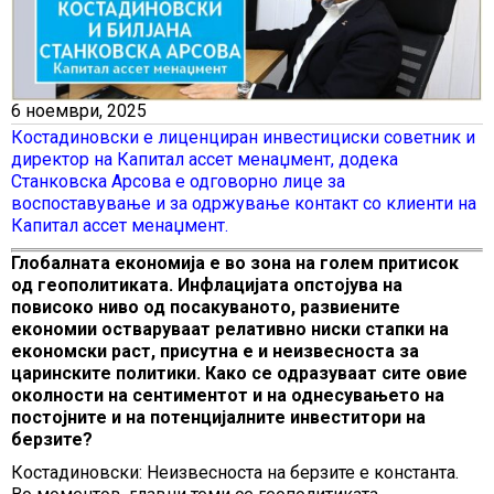
6 ноември, 2025
Костадиновски е лиценциран инвестициски советник и
директор на Капитал ассет менаџмент, додека
Станковска Арсова е одговорно лице за
воспоставување и за одржување контакт со клиенти на
Капитал ассет менаџмент.
Глобалната економија е во зона на голем притисок
од геополитиката. Инфлацијата опстојува на
повисоко ниво од посакуваното, развиените
економии остваруваат релативно ниски стапки на
економски раст, присутна е и неизвесноста за
царинските политики. Како се одразуваат сите овие
околности на сентиментот и на однесувањето на
постојните и на потенцијалните инвеститори на
берзите?
Костадиновски: Неизвесноста на берзите е константа.