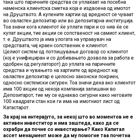
така што паричните средства се уплаќаат на посебна
наменска клиентска сметка која е издвоена од имотот
на Друштвото. А купените хартии од вредност се чуваат
во овластен депозитар или во депозитарна институција.
Тоа значи кога клиентот ќе уплати пари и со нив ќе се
купат акции, тие акции се сопственост на самиот клиент,
т. е. Друштвото ја има улогата на управувач на
средствата, чиј краен сопственик е клиентот.
Целиот систем од потпишување договор со клиентот
(кој е унифициран и со добивањето дозвола за работа е
одобрен од регулаторот) до уплата на паричните
средства и чувањето на хартиите од вредност кај
овластен депозитар е целосно законски покриен,
односно системски сигурен. Тоа значи дека ако клиентот
има 100 акции од некоја компанија запишани во
Депозитарот, тие му се еднакво сигурни како неговите
100 квадрати стан кои ги има на имотниот лист од
Катастарот.
За крај на интервјуто, за некој што во моментов не е
активен инвеститор и има заштеда, како да се
охрабри да почне со инвестирање? Како Капитал
ассет менаџмент може да му помогне таа почетна