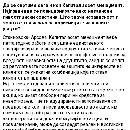
Да се свртиме сега и кон Капитал ассет менаџмент.
Најпрвин вие се позиционирате како независен
инвестициски советник. Што значи независност и
зошто е тоа важно за корисниците на вашите
услуги?
Станковска- Арсова: Капитал ассет менаџмент веќе
петта година работи и сè уште е единственото
специјализирано и независно друштво за инвестициско
советување и за управување со портфолио на хартии од
вредност. Независноста на друштвото, заедно со делот
од регулативата посветен на заштита на интересите на
клиентот, се уникатна комбинација која го става
клиентот во прв план.
Најголем дел од нашите клиенти се клиенти кои
никогаш претходно немале искуство со вложување во
акции, но имаат слободни парични средства за
инвестирање. Ние ги едуцираме, ги запознаваме со
предностите кои ги носи вложувањето во акции, им
помагаме да разберат која е суштината на
акционерството и дека, вложувајќи во акции на
правилен начин, може да создадат реален и вистински