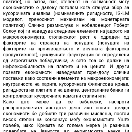
платите), но затоа, пак, степенот на согласност меѓу
економистите е далеку поголем кога станува збор за
кусорочната анализа (номиналните ригидности, IS-LM
моделот, преносниот механизам на монетарната
политика). Слично размислува и нобеловецот Роберт
Солоу кој ги наведува следниве елементи на јадрото на
макроекономијата: стопанскиот раст е одреден од
факторите на страната на понудата (понудата на
факторите на производството и вкупната факторска
продуктивност), циклучните флуктуации се определени
од агрегатната побарувачка, а сето тоа се должи на
нефлексибилноста на платите и на цените. И други
познати економисти наведуваат горе-долу слични
поставки како составни елементи на макроекономијата:
неутралноста на парите, кусорочната Филипсова крива,
ригидноста на платите и на цените, централните банки ги
контролираат кусорочните каматни стапки итн.
Како што може да се забележи, наспроти
распространетата анегдота дека ако споите двајца
економисти ќе добиете три различни мислења, постои
висок степен на консензус меѓу економистите. Уште
повеќе, иако Кризата во голема мерка ја разниша
довербата на јавноста во економската наука (и