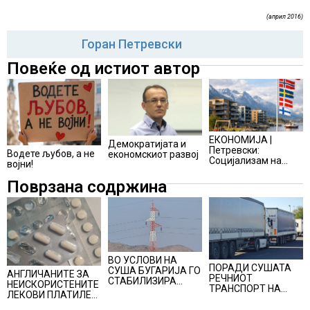
(април 2016)
Горан Петревски
Повеќе од истиот автор
ЕКОНОМИЈА |
Демократијата и
Петревски:
Водете љубов, а не
економскиот развој
Социјализам на
војни!
нордиски начин
Поврзана содржина
ВО УСЛОВИ НА
ПОРАДИ СУШАТА
СУША БУГАРИЈА ГО
АНГЛИЧАНИТЕ ЗА
РЕЧНИОТ
СТАБИЛИЗИРА
НЕИСКОРИСТЕНИТЕ
ТРАНСПОРТ НА
РЕГИОНАЛНИОТ
ЛЕКОВИ ПЛАТИЛЕ
СТОКИ СЕ ПРЕФРЛА
ЕНЕРГЕТСКИ
480 МИЛИОНИ
НА КАМИОНИ И