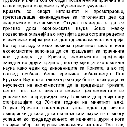
трудови и книги кои ќе бидат посветени на причините и
на последиците од овие турбулентни случувања.
Кризата, со својот интензитет и времетраење,
претставуваше изненадување за поголемиот дел од
академските економисти. Оттука праведно е да се
признае дека економската наука беше малку
подзаспана, живеејќи во илузијата дека острите рецесии
и високите инфлации се дел од економската историја.
Во тој поглед, откако помина првичниот шок и кога
економистите започнаа да се прашуваат за причините
кои доведоа до Кризата, економската професија
западна во друга крајност, посочувајќи ја економската
наука како еден од виновниците за Кризата, а во тој
поглед особено беше критичен нобеловецот Пол
Кругман. Всушност, таквата реакција беше последица на
неуспехот на економистите да ја предвидат Кризата,
нешто што не е никаков новитет (економистите не
успеале да ги предвидат ниту Големата депресија ниту
стагфлацијата од 70-тите години на минатиот век).
Оттука Кризата претставува уште еден од низата
емпириски докази дека економската наука не е многу
успешна во предвидувањето на иднината, дури и кога
станува збор за крупни економски настани. Тоа, пак,