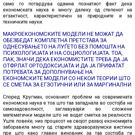
само го потврдува одамна познатиот факт дека
економската наука е многу далеку од степенот на
егзактност, карактеристичен за природните и за
техничките науки.
МАКРОЕКОНОМСКИТЕ МОДЕЛИ НЕ МОЖАТ ДА
ОБЕЗБЕДАТ КОМПЛЕТНА ПРЕТСТАВА ЗА
ОДНЕСУВАЊЕТО НА ЛУЃЕТО БЕЗ ПОМОШТА НА
ПСИХОЛОГИЈАТА И НА СОЦИОЛОГИЈАТА. ТОА,
ПАК, ЗНАЧИ ДЕКА ЕКОНОМИСТИТЕ ТРЕБА ДА ЈА
ОТФРЛАТ ОРТОДОКСИЈАТА И ДА ЈА ПРИФАТАТ
ПОТРЕБАТА ЗА ДОПОЛНУВАЊЕ НА
ЕКОНОМСКИТЕ МОДЕЛИ СО НЕКОИ ТЕОРИИ ШТО
СЕ СМЕТАА ЗА ЕГЗОТИЧНИ ИЛИ ЗА МАРГИНАЛНИ
Според Кругман, основниот проблем на современата
економска наука е тоа што таа западнала во состојба на
самозадоволност, заглавувајќи во сложени
математички модели што не водат сметка за реалноста.
Уште повеќе, низ процесот на својот развој економијата
заборавила многу од старите здраворазумски вистини
при што како главен виновник за таа состојба ги