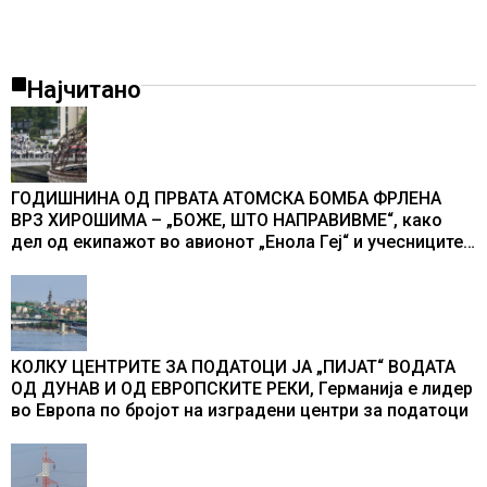
Најчитано
ГОДИШНИНА ОД ПРВАТА АТОМСКА БОМБА ФРЛЕНА
ВРЗ ХИРОШИМА – „БОЖЕ, ШТО НАПРАВИВМЕ“, како
дел од екипажот во авионот „Енола Геј“ и учесниците
во бомбардирањето го доживуваа овој настан што го
промени текот на историјата
КОЛКУ ЦЕНТРИТЕ ЗА ПОДАТОЦИ ЈА „ПИЈАТ“ ВОДАТА
ОД ДУНАВ И ОД ЕВРОПСКИТЕ РЕКИ, Германија е лидер
во Европа по бројот на изградени центри за податоци