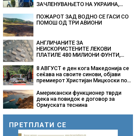
ЗАЧЛЕНУВАЊЕТО НА УКРАИНА,
изненадува каква е поддршката од
Полска, Франција и Германија
ПОЖАРОТ ЗАД ВОДНО СЕ ГАСИ СО
ПОМОШ ОД ТРИ АВИОНИ
АНГЛИЧАНИТЕ ЗА
НЕИСКОРИСТЕНИТЕ ЛЕКОВИ
ПЛАТИЛЕ 480 МИЛИОНИ ФУНТИ,
повик до пациентите да бараат
само лекови што навистина им се
8 АВГУСТ е ден кога Македонија се
потребни
сеќава на своите синови, објави
премиерот Христијан Мицкоски по
повод 25 годишнината од
загинувањето на десетмината
Американски функционер тврди
прилепски бранители
дека на повидок е договор за
Ормуската теснина
ПРЕТПЛАТИ СЕ