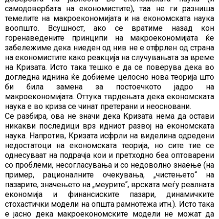
самодовербата на економистите), таа не ги разниша
темелите на макроекономијата и на економската наука
воопшто. Всушност, ако се вратиме назад кон
горенаведените принципи на макроекономијата ќе
забележиме дека ниеден од нив не е отфрлен од страна
на економистите како реакција на случувањата за време
на Кризата. Исто така тешко е да се поверува дека во
догледна иднина ќе добиеме целосно нова теорија што
би била замена за постоечкото јадро на
макроекономијата. Оттука тврдењата дека економската
наука е во криза се чинат претерани и неосновани.
Се разбира, ова не значи дека Кризата нема да остави
никакви последици врз идниот развој на економската
наука. Напротив, Кризата исфрли на виделина одредени
недостатоци на економската теорија, но сите тие се
однесуваат на подрачја кои и претходно беа оптоварени
со проблеми, несогласувања и со недоволно знаење (на
пример, рационалните очекувања, „чистењето“ на
пазарите, значењето на „меурите“, врската меѓу реалната
економија и финансиските пазари, динамичките
стохастички модели на општа рамнотежа итн.). Исто така
е јасно дека макроекономските модели не можат да