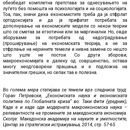
обезбедат комплетна претстава за однесувањето на
луѓето без помошта на психологијата и на социологијата.
Тоа, пак, значи дека економистите треба да ја отфрлат
ортодоксијата и да ја прифатат потребата за
дополнување на економските модели со некои теории
што се сметаа за егзотични или за маргинални. Но, овде
зборуваме за потребата од надоградување
(проширување) на економската теорија, а не за
отфрлање на нејзините темели и нивна замена со нешто
што уште не постои. Со други зборови,
макроекономијата е далеку од совршенство, остава
многу неодговорени прашања и е подложна на
значителни грешки, но сепак таа е полезна.
Во голема мера статијава се темели врз следниов труд:
Горан Петревски, „Економската наука и економската
политика по Глобалната криза“ во: Таки Фити (уредник),
Каде е и каде оди модерната макроекономска наука –
релевантноста на промените за македонската економија.
Скопје: Македонска академија на науките и уметностите,
Центар за стратегиски истражувања, 2014, стр. 57-65.