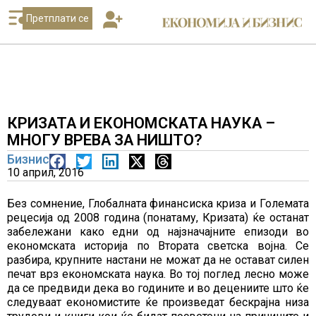
Претплати се
КРИЗАТА И ЕКОНОМСКАТА НАУКА –
МНОГУ ВРЕВА ЗА НИШТО?
Бизнис
10 април, 2016
Без сомнение, Глобалната финансиска криза и Големата
рецесија од 2008 година (понатаму, Кризата) ќе останат
забележани како едни од најзначајните епизоди во
економската историја по Втората светска војна. Се
разбира, крупните настани не можат да не остават силен
печат врз економската наука. Во тој поглед лесно може
да се предвиди дека во годините и во децениите што ќе
следуваат економистите ќе произведат бескрајна низа