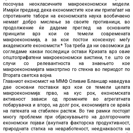
посочува неокласичните макроекономски модели.
Имајќи предвид дека економистите кои им припаѓаат на
спротивните табори на економската наука вообичаено
немаат добро мислење за своите противници, во
продолжение ќе дадеме преглед на основните
принципи врз кои се темели современата
макроекономија, а за кои постои консензус меѓу
академските економисти.* Тоа треба да ни овозможи да
согледаме какви последици остави Кризата врз овие
општоприфатени макроекономски вистини, т.е. што се
случи со релевантноста на знаењето кое
макроекономијата макотрпно го стекна во периодот по
Втората светска војна.
Главниот економист на ММФ Оливие Бланшар наведува
две основни поставки врз кои се темели целата
макроекономија: прво, на кус рок, економската
активност зависи од промените во агрегатната
побарувачка и второ, на долг рок, економијата се враќа
на патеката на стабилен растеж. Во тие рамки постојат
многу проблеми при објаснувањето на долгорочните
економски појави (вкупната факторска продуктивност,
природната стапка на невработеност, нееднаквоста на