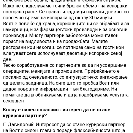
Иако не споделуваме точни бројки, обемот на испораки
постојано расте. Се прават илјадници нарачки дневно, со
просечно време на испорака од околу 30 минути.
Волт е повеќе од храна, корисниците ни се обраќаат и за
намирници, и за фармацевтски производи и за основни
производи. Многу партнери забележаа моментален
пораст на видливоста и на продажбата. Малите
ресторани кои некогаш се потпираа само на гости кои
влегуваат сега исполнуваат десетици испораки секој
ден.
Тесно соработуваме со партнерите за да ги усовршиме
операциите, менијата и промоциите. Прифаќањето е
посилно од очекуваното, со ентузијастичко ангажирање
од целата заедница. На сите што го пробаа Волт или
дадоа повратни информации − ви благодариме. Ни
помагате да ја обликуваме и да ја подобруваме услугата
секој ден.
Колку е силен локалниот интерес да се стане
курирски партнер?
Ѓ. Давидовиќ: Интересот да се стане курирски партнер
на Волт е силен, главно поради флексибилноста што ја