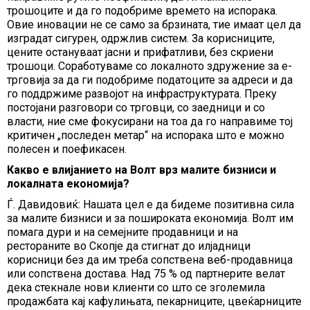
трошоците и да го подобриме времето на испорака.
Овие иновации не се само за брзината, тие имаат цел да
изградат сигурен, одржлив систем. За корисниците,
цените остануваат јасни и прифатливи, без скриени
трошоци. Соработуваме со локалното здружение за е-
трговија за да ги подобриме податоците за адреси и да
го поддржиме развојот на инфраструктурата. Преку
постојани разговори со трговци, со заедници и со
власти, ние сме фокусирани на тоа да го направиме тој
критичен „последен метар“ на испорака што е можно
полесен и поефикасен.
Какво е влијанието на Волт врз малите бизниси и
локалната економија?
Ѓ. Давидовиќ: Нашата цел е да бидеме позитивна сила
за малите бизниси и за пошироката економија. Волт им
помага дури и на семејните продавници и на
рестораните во Скопје да стигнат до илјадници
корисници без да им треба сопствена веб-продавница
или сопствена достава. Над 75 % од партнерите велат
дека стекнале нови клиенти со што се зголемила
продажбата кај кафулињата, пекарниците, цвеќарниците