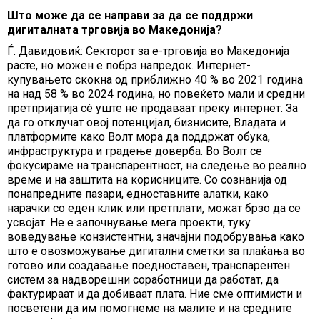
Што може да се направи за да се поддржи
дигиталната трговија во Македонија?
Ѓ. Давидовиќ: Секторот за е-трговија во Македонија
расте, но можен е побрз напредок. Интернет-
купувањето скокна од приближно 40 % во 2021 година
на над 58 % во 2024 година, но повеќето мали и средни
претпријатија сè уште не продаваат преку интернет. За
да го отклучат овој потенцијал, бизнисите, Владата и
платформите како Волт мора да поддржат обука,
инфраструктура и градење доверба. Во Волт се
фокусираме на транспарентност, на следење во реално
време и на заштита на корисниците. Со сознанија од
понапредните пазари, едноставните алатки, како
нарачки со еден клик или претплати, можат брзо да се
усвојат. Не е започнување мега проекти, туку
воведување конзистентни, значајни подобрувања како
што е овозможување дигитални сметки за плаќања во
готово или создавање поедноставен, транспарентен
систем за надворешни соработници да работат, да
фактурираат и да добиваат плата. Ние сме оптимисти и
посветени да им помогнеме на малите и на средните