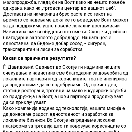
малопродажба, гледајќи на Волт како на нешто повеќе
од храна, како на „трговски центар во вашиот џеб“.
Доставата на намирници брзо расте и со текот на
времето се надеваме дека ќе го воведеме Волт маркет
за да поддржиме уште повеќе локални доставувачи.
Навистина сме возбудени што сме во Скопје и длабоко
благодарни за топлото добредојде. Нашата цел е
едноставна: да бидеме добар сосед − сигурен,
транспарентен и лесен за соработка.
Какви се првичните резултати?
Ѓ. Давидовиќ: Одѕивот во Скопје ги надмина нашите
очекувања и навистина сме благодарни за довербата од
локалните партнери и од корисниците, тоа нè инспирира
да продолжиме да се подобруваме. Од првиот ден,
стотици ресторани, трговци на мало и курирски служби
се придружија на Волт, а нови партнери продолжуваат
да се приклучуваат.
Како компанија водена од технологија, нашата мисија е
да донесеме радост, едноставност и заработка за
локалните бизниси. Во Скопје изградивме локална
платформа за трговија што ги поврзува корисниците со
блиските ресторани, продавници и курирски служби.