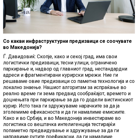
Со какви инфраструктурни предизвици се соочувате
во Македонија?
Ѓ. Давидовиќ: Скопје, како и секој град, има свои
логистички предизвици, тесни улици, ограничено
паркирање и, надвор од главниот град, нестандардни
адреси и фрагментирани курирски мрежи. Ние ги
решаваме овие предизвици со паметна технологија и со
локално знаење. Нашиот алгоритам за испраќање во
реално време ги зема предвид сообраќајот, времето и
доцнењата при паркирање за да го додели вистинскиот
курир. Исто така ги здружуваме нарачките за да ја
зголемиме ефикасноста и да ги намалиме емисиите.
Како и во Србија, и во Македонија инвестираме во
логистика со вештачка интелигенција тестирајќи
попаметно предвидување и здружување за да ги
направиме рутите поефикасни, да ги намалиме