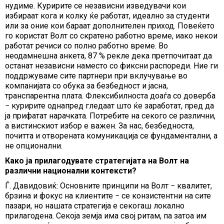
нудиме. Куририте се независни изведувачи кои
избираат кога и колку ќе работат, идеално за студенти
или за оние кои бараат дополнителен приход. Повеќето
го користат Волт со скратено работно време, иако некои
работат речиси со полно работно време. Во
неодамнешна анкета, 87 % рекле дека претпочитаат да
останат независни наместо со фиксни распореди. Ние ги
поддржуваме сите партнери при вклучување во
компанијата со обука за безбедност и јасна,
транспарентна плата. Флексибилноста доаѓа со доверба
− куририте однапред гледаат што ќе заработат, пред да
ја прифатат нарачката. Потребите на секого се различни,
а вистинскиот избор е важен. За нас, безбедноста,
почитта и отворената комуникација се фундаментални, а
не опционални.
Како ја прилагодувате стратегијата на Волт на
различни национални контексти?
Ѓ. Давидовиќ: Основните принципи на Волт − квалитет,
брзина и фокус на клиентите − се конзистентни на сите
пазари, но нашата стратегија е секогаш локално
прилагодена. Секоја земја има свој ритам, па затоа им