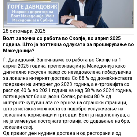
28 октомври, 2025
Волт започна со работа во Скопјe, во април 2025
година. Што ја поттикна одлуката за проширување во
Македонија?
Ѓ. Давидовиќ: Започнавме со работа во Скопјe на 1
април 2025 година, препознавајќи ја Македонија како
дигитално искусен пазар со незадоволена побарувачка
за локална интернет-достава. Со 88 % од домаќинствата
поврзани на интернет до 2023 година, а е-трговијата со
раст од 40 % во 2021 година на над 58 % во 2024 година,
потенцијалот беше јасен. Сепак, речиси 80 % од
интернет-купувањата се вршеа на странски страници,
што ја истакна можноста за подобро услужување на
локалните корисници и трговци. Волт ја надополнува, а
не ја заменува постојната трговија, со додавање на брз,
локален слој.
Од првиот ден нудиме достава и од ресторани и од