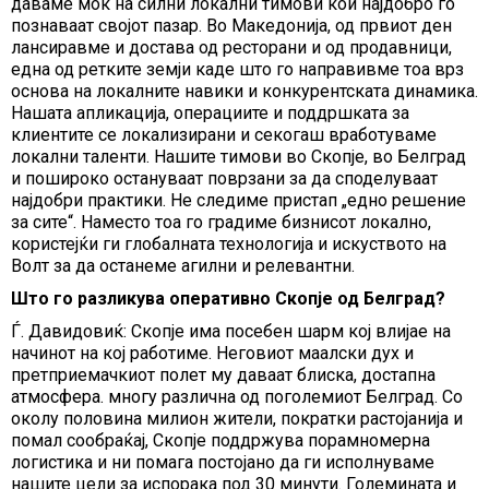
даваме моќ на силни локални тимови кои најдобро го
познаваат својот пазар. Во Македонија, од првиот ден
лансиравме и достава од ресторани и од продавници,
една од ретките земји каде што го направивме тоа врз
основа на локалните навики и конкурентската динамика.
Нашата апликација, операциите и поддршката за
клиентите се локализирани и секогаш вработуваме
локални таленти. Нашите тимови во Скопје, во Белград
и пошироко остануваат поврзани за да споделуваат
најдобри практики. Не следиме пристап „едно решение
за сите“. Наместо тоа го градиме бизнисот локално,
користејќи ги глобалната технологија и искуството на
Волт за да останеме агилни и релевантни.
Што го разликува оперативно Скопје од Белград?
Ѓ. Давидовиќ: Скопје има посебен шарм кој влијае на
начинот на кој работиме. Неговиот маалски дух и
претприемачкиот полет му даваат блиска, достапна
атмосфера. многу различна од поголемиот Белград. Со
околу половина милион жители, пократки растојанија и
помал сообраќај, Скопје поддржува порамномерна
логистика и ни помага постојано да ги исполнуваме
нашите цели за испорака под 30 минути. Големината и