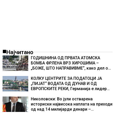
Најчитано
ГОДИШНИНА ОД ПРВАТА АТОМСКА
БОМБА ФРЛЕНА ВРЗ ХИРОШИМА –
„БОЖЕ, ШТО НАПРАВИВМЕ“, како дел од
екипажот во авионот „Енола Геј“ и
учесниците во бомбардирањето го
КОЛКУ ЦЕНТРИТЕ ЗА ПОДАТОЦИ ЈА
доживуваа овој настан што го промени
„ПИЈАТ“ ВОДАТА ОД ДУНАВ И ОД
текот на историјата
ЕВРОПСКИТЕ РЕКИ, Германија е лидер
во Европа по бројот на изградени
центри за податоци
Николовски: Во јули остварена
историски највисока наплата на приходи
од над 14 милијарди денари –
изградивме систем што испорачува