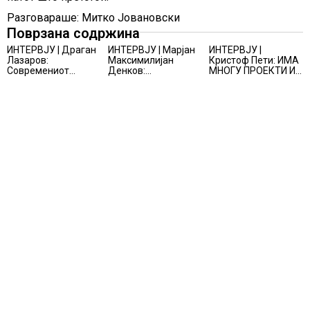
Разговараше: Митко Јовановски
Поврзана содржина
ИНТЕРВЈУ | Драган
ИНТЕРВЈУ | Марјан
ИНТЕРВЈУ |
Лазаров:
Максимилијан
Кристоф Пети: ИМА
Современиот
Денков:
МНОГУ ПРОЕКТИ И
бизнис не бара
СОЗДАВАМ
ПОНУДИ НА МАСА,
правно мислење,
ВНИМАТЕЛНО
НО ТИЕ НЕ СЕ
туку правно
ОСМИСЛЕНИ
МАТЕРИЈАЛИЗИРААТ
одржливо деловно
ПРОСТОРИ
решение