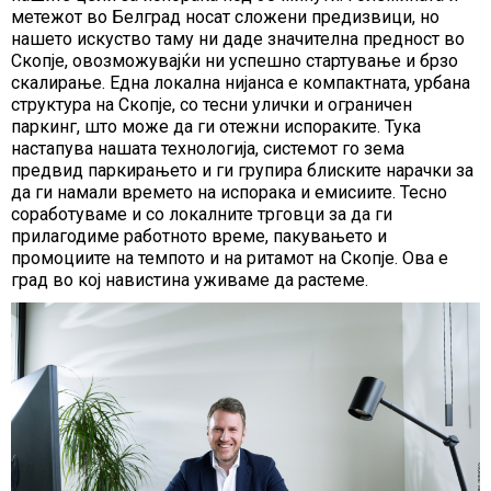
метежот во Белград носат сложени предизвици, но
нашето искуство таму ни даде значителна предност во
Скопје, овозможувајќи ни успешно стартување и брзо
скалирање. Една локална нијанса е компактната, урбана
структура на Скопје, со тесни улички и ограничен
паркинг, што може да ги отежни испораките. Тука
настапува нашата технологија, системот го зема
предвид паркирањето и ги групира блиските нарачки за
да ги намали времето на испорака и емисиите. Тесно
соработуваме и со локалните трговци за да ги
прилагодиме работното време, пакувањето и
промоциите на темпото и на ритамот на Скопје. Ова е
град во кој навистина уживаме да растеме.