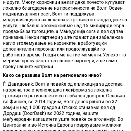
и други. Многу корисници велат дека почесто купуваат
локално благодарение на практичноста на Волт. Освен
индивидуалниот раст, Волт ги поддржува
модернизацијата на локалната трговија и стандардите за
услуги. Глобално овозможивме над 15 милијарди евра
продажба за трговците, а Македонија сега е дел од таа
приказна. Некои партнери уште првиот ден забележаа
нагло зголемување на нарачките, вработувајќи
дополнителен персонал или продолжувајќи го
работното време. Горди сме на тие моменти. Успехот го
мериме преку растот на нашите партнери, а не само
преку нашите метрики.
Како се развива Волт на регионално ниво?
Ѓ. Давидовиќ: Волт е повеќе од апликација за достава
на храна, тоа е технолошка платформа за локална
трговија со регионален и со глобален дострел. Основан
во Финска, во 2014 година, Волт денес работи во 32
земји и над 1 000 градови. Откако станавме дел од
Дордаш (DoorDash) во 2022 година, нашите
меѓународни капацитети уште повеќе се зголемија. Во
Централна и во Источна Европа поврзуваме милиони
корисници со ресторани и со продавници, помагајќи во