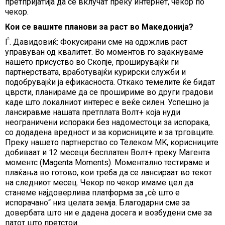
претпријатија да се вклучат преку интернет, чекор по
чекор.
Кои се вашите планови за раст во Македонија?
Ѓ. Давидовиќ: Фокусирани сме на одржлив раст
управуван од квалитет. Во моментов го зајакнуваме
нашето присуство во Скопје, проширувајќи ги
партнерствата, вработувајќи курирски служби и
подобрувајќи ја ефикасноста. Откако темелите ќе бидат
цврсти, планираме да се прошириме во други градови
каде што локалниот интерес е веќе силен. Успешно ја
лансиравме нашата претплата Волт+ која нуди
неограничени испораки без надоместоци за испорака,
со додадена вредност и за корисниците и за трговците.
Преку нашето партнерство со Телеком MK, корисниците
добиваат и 12 месеци бесплатен Волт+ преку Магента
моментс (Magenta Moments). Моментално тестираме и
плаќања во готово, кои треба да се лансираат во текот
на следниот месец. Чекор по чекор имаме цел да
станеме најдоверлива платформа за „сè што е
испорачано“ низ целата земја. Благодарни сме за
довербата што ни е дадена досега и возбудени сме за
патот што претстои.