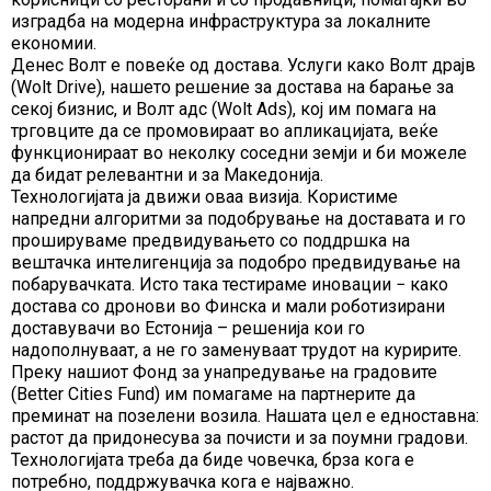
изградба на модерна инфраструктура за локалните
економии.
Денес Волт е повеќе од достава. Услуги како Волт драјв
(Wolt Drive), нашето решение за достава на барање за
секој бизнис, и Волт адс (Wolt Ads), кој им помага на
трговците да се промовираат во апликацијата, веќе
функционираат во неколку соседни земји и би можеле
да бидат релевантни и за Македонија.
Технологијата ја движи оваа визија. Користиме
напредни алгоритми за подобрување на доставата и го
прошируваме предвидувањето со поддршка на
вештачка интелигенција за подобро предвидување на
побарувачката. Исто така тестираме иновации − како
достава со дронови во Финска и мали роботизирани
доставувачи во Естонија – решенија кои го
надополнуваат, а не го заменуваат трудот на куририте.
Преку нашиот Фонд за унапредување на градовите
(Better Cities Fund) им помагаме на партнерите да
преминат на позелени возила. Нашата цел е едноставна:
растот да придонесува за почисти и за поумни градови.
Технологијата треба да биде човечка, брза кога е
потребно, поддржувачка кога е најважно.