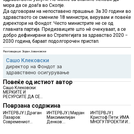
мора да се доаѓа во Скопје.
Да одговорам на непоставено прашање. За 30 години во
здравството се смениле 18 министри, верувам и повеќе
директори на Фондот. Често министрите не се од
главната партија. Предизвиците што нè очекуваат, а се
добро дефинирани во Стратегијата за здравство 2020 −
2030 година, бараат подолгорочен пристап.
Разговараше: Зоран Јовановски
Сашо Клековски
директор на Фондот за
здравствено осигурување
Повеќе од истиот автор
Сашо Клековски:
МЕРКИТЕ И
РЕСУРСИТЕ ДА СЕ
ФОКУСИРААТ НА
Поврзана содржина
НЕКОЛКУ
СТРАТЕШКИ
ИНТЕРВЈУ | Драган
ИНТЕРВЈУ | Марјан
ИНТЕРВЈУ |
ПОДРАЧЈА
Лазаров:
Максимилијан
Кристоф Пети: ИМА
Современиот
Денков:
МНОГУ ПРОЕКТИ И
бизнис не бара
СОЗДАВАМ
ПОНУДИ НА МАСА,
правно мислење,
ВНИМАТЕЛНО
НО ТИЕ НЕ СЕ