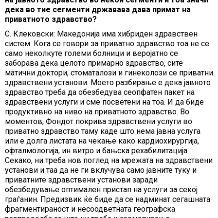
дека во тие сегменти државава дава примат на
приватното здравство?
С. Клековски: Македонија има хибриден здравствен
систем. Кога се говори за приватно здравство тоа не се
само неколкуте големи болници и веројатно се
заборава дека целото примарно здравство, сите
матични доктори, стоматалози и гинеколози се приватни
здравствени установи. Моето разбирање е дека јавното
здравство треба да обезбедува сеопфатен пакет на
здравствени услуги и сме посветени на тоа. И да биде
продуктивно на ниво на приватното здравство. Во
моментов, Фондот покрива здравствени услуги во
приватно здравство таму каде што нема јавна услуга
или е долга листата на чекање како кардиохирургија,
офталмологија, ин витро и бањска рехабилитација.
Секако, ни треба нов поглед на мрежата на здравствени
установи и таа да не ги вклучува само јавните туку и
приватните здравствени установи заради
обезбедување оптимален пристап на услуги за секој
граѓанин. Предизвик ќе биде да се надминат сегашната
фрагментираност и несоодветната географска