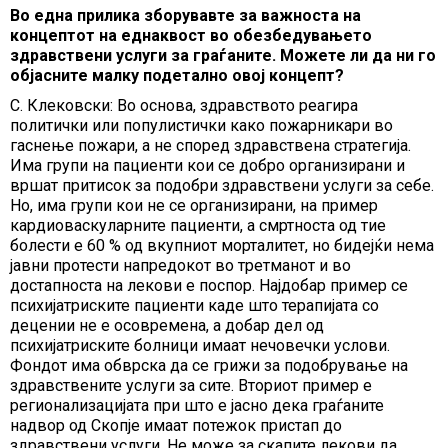
Во една прилика зборувавте за важноста на
концептот на еднаквост во обезбедувањето
здравствени услуги за граѓаните. Можете ли да ни го
објасните малку подетално овој концепт?
С. Клековски: Во основа, здравството реагира
политички или популистички како пожарникари во
гаснење пожари, а не според здравствена стратегија.
Има групи на пациенти кои се добро организирани и
вршат притисок за подобри здравствени услуги за себе.
Но, има групи кои не се организирани, на пример
кардиоваскуларните пациенти, а смртноста од тие
болести е 60 % од вкупниот морталитет, но бидејќи нема
јавни протести напредокот во третманот и во
достапноста на лекови е поспор. Најдобар пример се
психијатриските пациенти каде што терапијата со
децении не е осовремена, а добар дел од
психијатриските болници имаат нечовечки услови.
Фондот има обврска да се грижи за подобрување на
здравствените услуги за сите. Вториот пример е
регионализацијата при што е јасно дека граѓаните
надвор од Скопје имаат потежок пристап до
здравствени услуги. Не може за скапите лекови да