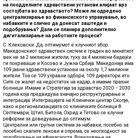
на поодделните здравствени установи влијаат врз
состојбата во здравството? Може ли одредено
централизирање во финансиското управување, во
набавките и слично да донесат заштеди и
подобрувања? Дали се планира дополнително
дигитализирање на работните процеси?
С. Клековски: Да, оптимумот е клучниот збор.
Македонскиот здравствен систем е граден во минатиот
век не за 2 милиони жители, туку за 4 милиони бидејќи
ги покриваше и Косово и Јужна Србија. Македонија има
109 јавни здравствени установи на околу 1,7 милиони
жители. Тоа се 109 управни одбори, 109 директори итн.
Сите се жалат на недостаток на кадар, а имаме празни
болници. Имаме и Стратегија за здравство 2020 − 2030
година која предвидува значајно реструктурирање и
интеграција. Интеграцијата на Клинички центар Скопје,
како и регионализацијата со клиничките болници 8
Септември, Штип, Битола, Охрид и Тетово се клучни
реформи за доведување до оптимум.
Централни или групни системи за набавки, посебно за
посебно скапите лекови и опрема, се неопходност за
подобрување на ефикасноста. Воведување на