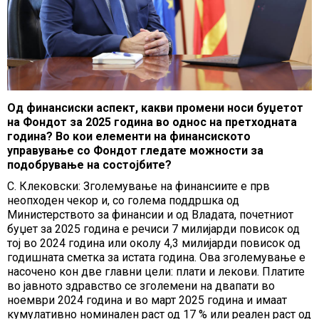
Од финансиски аспект, какви промени носи буџетот
на Фондот за 2025 година во однос на претходната
година? Во кои елементи на финансиското
управување со Фондот гледате можности за
подобрување на состојбите?
С. Клековски: Зголемување на финансиите е прв
неопходен чекор и, со голема поддршка од
Министерството за финансии и од Владата, почетниот
буџет за 2025 година е речиси 7 милијарди повисок од
тој во 2024 година или околу 4,3 милијарди повисок од
годишната сметка за истата година. Ова зголемување е
насочено кон две главни цели: плати и лекови. Платите
во јавното здравство се зголемени на двапати во
ноември 2024 година и во март 2025 година и имаат
кумулативно номинален раст од 17 % или реален раст од