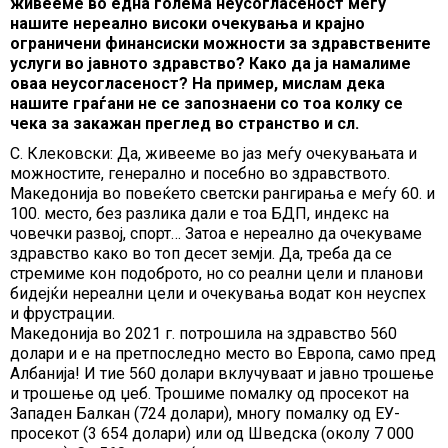
живееме во една голема неусогласеност меѓу
нашите нереално високи очекувања и крајно
ограничени финансиски можности за здравствените
услуги во јавното здравство? Како да ја намалиме
оваа неусогласеност? На пример, мислам дека
нашите граѓани не се запознаени со тоа колку се
чека за закажан преглед во странство и сл.
С. Клековски: Да, живееме во јаз меѓу очекувањата и
можностите, генерално и посебно во здравството.
Македонија во повеќето светски рангирања е меѓу 60. и
100. место, без разлика дали е тоа БДП, индекс на
човечки развој, спорт… Затоа е нереално да очекуваме
здравство како во топ десет земји. Да, треба да се
стремиме кон подоброто, но со реални цели и планови
бидејќи нереални цели и очекувања водат кон неуспех
и фрустрации.
Македонија во 2021 г. потрошила на здравство 560
долари и е на претпоследно место во Европа, само пред
Албанија! И тие 560 долари вклучуваат и јавно трошење
и трошење од џеб. Трошиме помалку од просекот на
Западен Балкан (724 долари), многу помалку од ЕУ-
просекот (3 654 долари) или од Шведска (околу 7 000