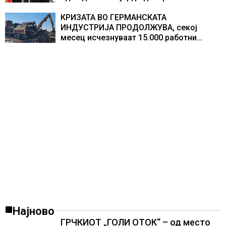
изградивме систем што испорачува
резултати
КРИЗАТА ВО ГЕРМАНСКАТА
ИНДУСТРИЈА ПРОДОЛЖУВА, секој
месец исчезнуваат 15.000 работни
места
Најново
ГРЧКИОТ „ГОЛИ ОТОК“ – од место