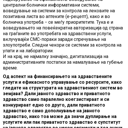
централни болнички информативни системи,
воведување на системи за контрола на лековите на
позитивна листа во аптеките (е-рецепт), како и во
болничка употреба − се меѓу приоритетите. Тука е и
воведувањето на повеќекратна авторизација од страна
на граѓаните во употребата на здравствени услуги,
вклучувајќи СМС-пораки заради спречување на
злоупотреби. Следни чекори се системи за контрола на
упати и на лаборатории.
И на крај, не најмалку значајно, дигитализација на
административните постапки за намалување на губење
време.
Од аспект на финансирањето на здравствените
услуги и ефикасното управување со ресурсите, како
гледате на структурата на здравствениот систем во
земјава? Дали јавното здравство и приватното
здравство само паралелно коегзистираат и си
конкурираат едно со друго, дали приватното
здравство е само дополнување на јавното
здравство, иако тоа може да значи дуплирање на
услугите или пак приватното здравство е супститут
на јавното здравство во некои сегменти и тоа значи