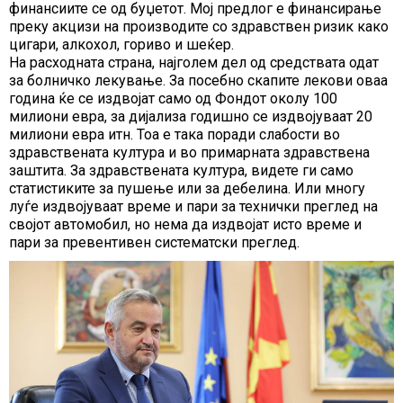
финансиите се од буџетот. Мој предлог е финансирање
преку акцизи на производите со здравствен ризик како
цигари, алкохол, гориво и шеќер.
На расходната страна, најголем дел од средствата одат
за болничко лекување. За посебно скапите лекови оваа
година ќе се издвојат само од Фондот околу 100
милиони евра, за дијализа годишно се издвојуваат 20
милиони евра итн. Тоа е така поради слабости во
здравствената култура и во примарната здравствена
заштита. За здравствената култура, видете ги само
статистиките за пушење или за дебелина. Или многу
луѓе издвојуваат време и пари за технички преглед на
својот автомобил, но нема да издвојат исто време и
пари за превентивен систематски преглед.