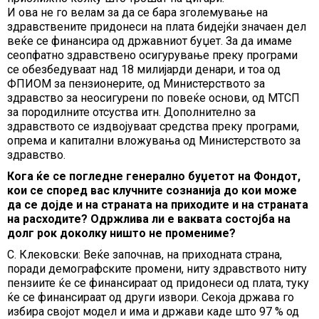
И ова не го велам за да се бара зголемување на
здравствените придонеси на плата бидејќи значаен дел
веќе се финансира од државниот буџет. За да имаме
сеопфатно здравствено осигурување преку програми
се обезбедуваат над 18 милијарди денари, и тоа од
ФПИОМ за пензионерите, од Министерството за
здравство за неосигурени по повеќе основи, од МТСП
за породилните отсуства итн. Дополнително за
здравството се издвојуваат средства преку програми,
опрема и капитални вложувања од Министерството за
здравство.
Кога ќе се погледне генерално буџетот на Фондот,
кои се според вас клучните сознанија до кои може
да се дојде и на страната на приходите и на страната
на расходите? Одржлива ли е ваквата состојба на
долг рок доколку ништо не промениме?
С. Клековски: Веќе започнав, на приходната страна,
поради демографските промени, ниту здравството ниту
пензиите ќе се финансираат од придонеси од плата, туку
ќе се финансираат од други извори. Секоја држава го
избира својот модел и има и држави каде што 97 % од