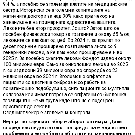
9,4 %, а посебно се зголемија платите на медицинските
сестри. Историски се зголемија капитациите на
матичните доктори за над 30% како прв чекор на
зајканување на примарната здравствена заштита.
Лековите беа втор приоритет. Зошто? Затоа што се
посебен финансиски товар за граѓаните и околу 65 % од
лековите се плаќаат од џеб. Во 2024 г., за првпат по
десет години е проширена позитивната листа со 9
генерички лекови, а ќе има ново проширување и во
2025 г. За посебно скапите лекови Фондот издвои околу
100 милиони евра. Само за онколошки лекови во 2025
г. се издвоени 39 милиони евра во споредба со 23
милиони евра во 2024 г. Зголемен е опфатот за
пациенти со цистична фиброза и се работи на
понатамошно подобрување, сите пациенти со мултипла
склероза кои имаат потреба се опфатени со биолошка
терапија итн. Нема група каде што не е подобрен
пристапот до лекови.
Следниот чекор е зголемена контрола.
Веројатно клучниот збор е зборот оптимум. Дали
според вас недостатокот на средства е единствен
проблем или можеби и слабостите во менаџирањето