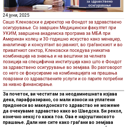
24 јуни, 2025
Сашо Клековски е директор на Фондот за здравствено
осигурување. Со завршен Медицински факултет при
УКИМ, завршена академска програма за МБА при
Американ колеџ и 30-годишно искуство како менаџер,
аналитичар и консултант во јавниот, во граѓанскиот и во
приватниот сектор, Клековски поседува уникатна
комбинација на знаења и на вештини за челната
позиција на специфична институција како што е Фондот
за здравствено осигурување во земјава. Во разговорот
со него се фокусираме на комбинацијата на прашања
поврзани со здравствените услуги и со парите потребни
за нивно финансирање.
За почеток, ви честитам за неодамнешната изјава
дека, парафразирано, со мали износи на уплатени
придонеси во македонското здравство не можеме
да очекуваме здравство како во Шведска. Би рекол,
конечно некој го кажа тоа. Ова е најсуштинското
прашање. Дали ние сите како граѓани во земјава