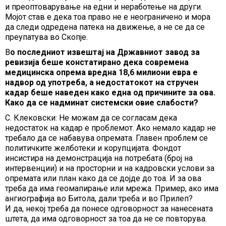
и преоптоварување на едни и неработење на други.
Мојот став е дека тоа право не е неограничено и мора
да следи одредена патека на движење, а не се да се
преупатува во Скопје.
В
о последниот извештај на Државниот завод за
ревизија беше констатирано дека современа
медицинска опрема вредна 18,6 милиони евра е
надвор од употреба, а недостатокот на стручен
кадар беше наведен како една од причините за ова.
Како да се надминат системски овие слабости?
С. Клековски: Не можам да се согласам дека
недостаток на кадар е проблемот. Ако немало кадар не
требало да се набавува опремата. Главен проблем се
политичките желботеки и корупцијата. Фондот
инсистира на демонстрација на потребата (број на
интервенции) и на просторни и на кадровски услови за
опремата или план како да се дојде до тоа. И за ова
треба да има геомапирање или мрежа. Пример, ако има
ангиографија во Битола, дали треба и во Прилеп?
И да, некој треба да понесе одговорност за нанесената
штета, да има одговорност за тоа да не се повторува.