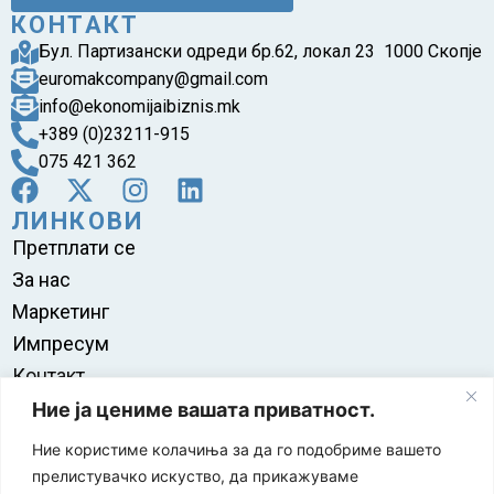
КОНТАКТ
Бул. Партизански одреди бр.62, локал 23 1000 Скопје
euromakcompany@gmail.com
info@ekonomijaibiznis.mk
+389 (0)23211-915
075 421 362
ЛИНКОВИ
Претплати се
За нас
Маркетинг
Импресум
Контакт
Правила на користење
Ние ја цениме вашата приватност.
Ние користиме колачиња за да го подобриме вашето
прелистувачко искуство, да прикажуваме