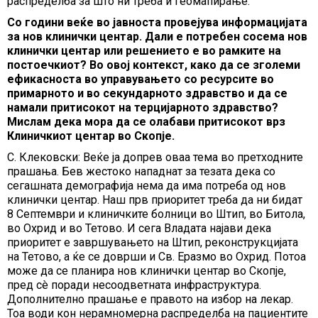
распределба за што ни треба и геомапирање.
Со години веќе во јавноста провејува информацијата
за нов клинички центар. Дали е потребен сосема нов
клинички центар или решението е во рамките на
постоечкиот? Во овој контекст, како да се зголеми
ефикасноста во управувањето со ресурсите во
примарното и во секундарното здравство и да се
намали притисокот на терцијарното здравство?
Мислам дека мора да се олабави притисокот врз
Клиничкиот центар во Скопје.
С. Клековски: Веќе ја допрев оваа тема во претходните
прашања. Бев жестоко нападнат за тезата дека со
сегашната демографија нема да има потреба од нов
клинички центар. Наш прв приоритет треба да ни бидат
8 Септември и клиничките болници во Штип, во Битола,
во Охрид и во Тетово. И сега Владата најави дека
приоритет е завршувањето на Штип, реконструкцијата
на Тетово, а ќе се доврши и Св. Еразмо во Охрид. Потоа
може да се планира нов клинички центар во Скопје,
пред сè поради несоодветната инфраструктура.
Дополнително прашање е правото на избор на лекар.
Тоа води кон нерамномерна распределба на пациентите