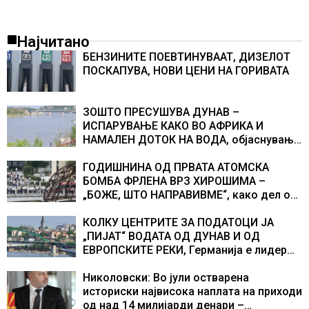
Најчитано
БЕНЗИНИТЕ ПОЕВТИНУВААТ, ДИЗЕЛОТ
ПОСКАПУВА, НОВИ ЦЕНИ НА ГОРИВАТА
ЗОШТО ПРЕСУШУВА ДУНАВ –
ИСПАРУВАЊЕ КАКО ВО АФРИКА И
НАМАЛЕН ДОТОК НА ВОДА, објаснување
на хидрогеолог од Србија
ГОДИШНИНА ОД ПРВАТА АТОМСКА
БОМБА ФРЛЕНА ВРЗ ХИРОШИМА –
„БОЖЕ, ШТО НАПРАВИВМЕ“, како дел од
екипажот во авионот „Енола Геј“ и
учесниците во бомбардирањето го
КОЛКУ ЦЕНТРИТЕ ЗА ПОДАТОЦИ ЈА
доживуваа овој настан што го промени
„ПИЈАТ“ ВОДАТА ОД ДУНАВ И ОД
текот на историјата
ЕВРОПСКИТЕ РЕКИ, Германија е лидер
во Европа по бројот на изградени
центри за податоци
Николовски: Во јули остварена
историски највисока наплата на приходи
од над 14 милијарди денари –