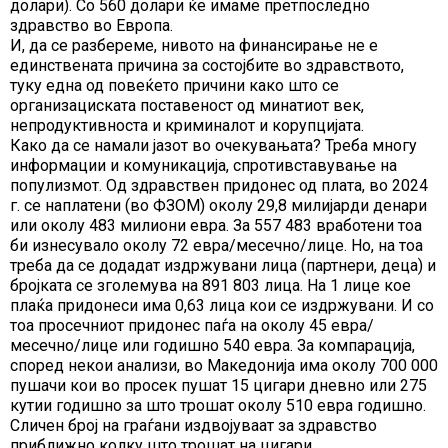
долари). Со 560 долари ќе имаме претпоследно
здравство во Европа.
И, да се разбереме, нивото на финансирање не е
единствената причина за состојбите во здравството,
туку една од повеќето причини како што се
организациската поставеност од минатиот век,
непродуктивноста и криминалот и корупцијата.
Како да се намали јазот во очекувањата? Треба многу
информации и комуникација, спротивставување на
популизмот. Од здравствен придонес од плата, во 2024
г. се наплатени (во ФЗОМ) околу 29,8 милијарди денари
или околу 483 милиони евра. За 557 483 вработени тоа
би изнесувало околу 72 евра/месечно/лице. Но, на тоа
треба да се додадат издржувани лица (партнери, деца) и
бројката се зголемува на 891 803 лица. На 1 лице кое
плаќа придонеси има 0,63 лица кои се издржувани. И со
тоа просечниот придонес паѓа на околу 45 евра/
месечно/лице или годишно 540 евра. За компарација,
според некои анализи, во Македонија има околу 700 000
пушачи кои во просек пушат 15 цигари дневно или 275
кутии годишно за што трошат околу 510 евра годишно.
Сличен број на граѓани издвојуваат за здравство
приближно колку што трошат на цигари.