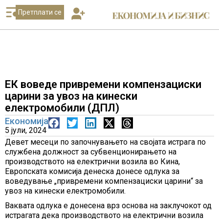
Претплати се
ЕК воведе привремени компензациски
царини за увоз на кинески
електромобили (ДПЛ)
Економија
5 јули, 2024
Девет месеци по започнувањето на својата истрага по
службена должност за субвенционирањето на
производството на електрични возила во Кина,
Европската комисија денеска донесе одлука за
воведување „привремени компензациски царини“ за
увоз на кинески електромобили.
Ваквата одлука е донесена врз основа на заклучокот од
истрагата дека производството на електрични возила