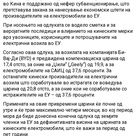
во Кина е поддржано од нефер субвенционирање, што
претставува закана за нанесување економски штети на
производителите на електромобили во ЕУ.
При носењето на одлуката се водело сметка и за
веројатните последици и влијанието на кинеските мерки
врз увозниците, корисниците и потрошувачите на
електрични возила во ЕУ.
Согласно оваа одлука, за возилата на компанијата Би-
Вај-Ди (BYD) е предвидена компензациска царина од
17,4 отсто, за оние на „Џили“ („Geely“) од 19,9, а за
електромобилите на САИЦ од 37,6 проценти. За
останатите кинески производители на електрични
возила што соработувале во истрагата се воведува
царина од 20,8 отсто, а за оние кои не соработувале со
истражителите на ЕУ – од 37,6 проценти.
Примената на овие привремени царини ќе почне од
утре и ќе трае максимално четири месеци, во кој период
мора да биде донесена конечна одлука од земјите
членки на ЕУ за дефинитивната висина на царината за
кинеските електромобили, што ќе важи за период од
пет години.