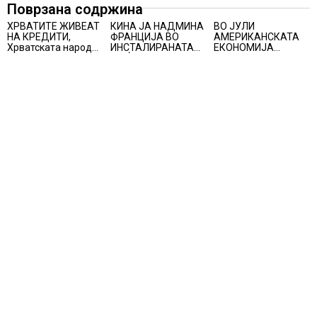
Поврзана содржина
ХРВАТИТЕ ЖИВЕАТ
КИНА ЈА НАДМИНА
ВО ЈУЛИ
НА КРЕДИТИ,
ФРАНЦИЈА ВО
АМЕРИКАНСКАТА
Хрватската народна
ИНСТАЛИРАНАТА
ЕКОНОМИЈА
банка ги заострува
МОЌНОСТ НА
НЕОЧЕКУВАНО
правилата за
НУКЛЕАРНИТЕ
ИЗГУБИ 23.000
кредитирање и
ЦЕНТРАЛИ
РАБОТНИ МЕСТА
предупредува на
зголемени ризици
во финансискиот
систем