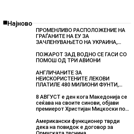
Најново
ПРОМЕНЛИВО РАСПОЛОЖЕНИЕ НА
ГРАЃАНИТЕ НА ЕУ ЗА
ЗАЧЛЕНУВАЊЕТО НА УКРАИНА,
изненадува каква е поддршката од
Полска, Франција и Германија
ПОЖАРОТ ЗАД ВОДНО СЕ ГАСИ СО
ПОМОШ ОД ТРИ АВИОНИ
АНГЛИЧАНИТЕ ЗА
НЕИСКОРИСТЕНИТЕ ЛЕКОВИ
ПЛАТИЛЕ 480 МИЛИОНИ ФУНТИ,
повик до пациентите да бараат
само лекови што навистина им се
8 АВГУСТ е ден кога Македонија се
потребни
сеќава на своите синови, објави
премиерот Христијан Мицкоски по
повод 25 годишнината од
загинувањето на десетмината
Американски функционер тврди
прилепски бранители
дека на повидок е договор за
Ормуската теснина