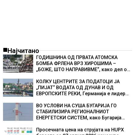
Најчитано
ГОДИШНИНА ОД ПРВАТА АТОМСКА
БОМБА ФРЛЕНА ВРЗ ХИРОШИМА –
„БОЖЕ, ШТО НАПРАВИВМЕ“, како дел од
екипажот во авионот „Енола Геј“ и
учесниците во бомбардирањето го
КОЛКУ ЦЕНТРИТЕ ЗА ПОДАТОЦИ ЈА
доживуваа овој настан што го промени
„ПИЈАТ“ ВОДАТА ОД ДУНАВ И ОД
текот на историјата
ЕВРОПСКИТЕ РЕКИ, Германија е лидер
во Европа по бројот на изградени
центри за податоци
ВО УСЛОВИ НА СУША БУГАРИЈА ГО
СТАБИЛИЗИРА РЕГИОНАЛНИОТ
ЕНЕРГЕТСКИ СИСТЕМ, како Бугарија
стана балкански шампион во
складирање на енергија од батерии
Просечната цена на струјата на HUPX