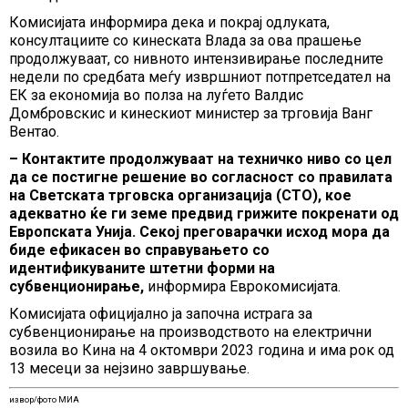
Комисијата информира дека и покрај одлуката,
консултациите со кинеската Влада за ова прашење
продолжуваат, со нивното интензивирање последните
недели по средбата меѓу извршниот потпретседател на
ЕК за економија во полза на луѓето Валдис
Домбровскис и кинескиот министер за трговија Ванг
Вентао.
– Контактите продолжуваат на техничко ниво со цел
да се постигне решение во согласност со правилата
на Светската трговска организација (СТО), кое
адекватно ќе ги земе предвид грижите покренати од
Европската Унија. Секој преговарачки исход мора да
биде ефикасен во справувањето со
идентификуваните штетни форми на
субвенционирање,
информира Еврокомисијата.
Комисијата официјално ја започна истрага за
субвенционирање на производството на електрични
возила во Кина на 4 октомври 2023 година и има рок од
13 месеци за нејзино завршување.
извор/фото МИА