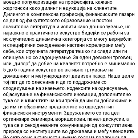
воедно популаризација на професијата, кажано
жаргонски како дилинг и едукација на клиентите.
Дилингот е комплексна професија, финансиските пазари
се дел од факултетското образование и постои
значителна литература и испити како дошколување, но
најважно е практичното искуство бидејќи се работи за
исклучително динамична категорија со многу варијабли
и специфични секојдневни настани корелирани меѓу
себе, кои стручната литература тешко ги следи или ги
опишува, но со задоцнување. За еден девизен трговец
или „дилер“ да добие на квалитет потребно е минимално
5 до 6 години искуство во активно тргување на
домашниот и меѓународниот девизен пазар. Наша цел е
тој пат да го олесниме и да го поддржиме со
споделување на знаењето, кодексите на однесување,
објаснување на финансиските иновации, дополнително
тука се и клиентите на кои треба да им ги доближиме и
да им ги објасниме предностите на одреден тип
финансиски инструменти. Здружението со таа цел
организира семинари, воркшопови, панел-дискусии, а
тука се и секојдневните комуникации од консултативна
природа со институциите во државава и меѓу членовите.
Во сите овие активности имаме голема поддршка од