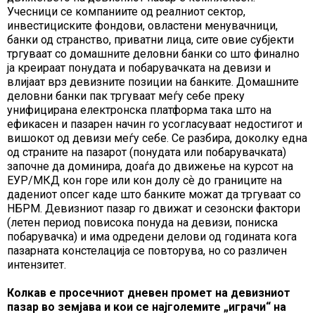
Учесници се компаниите од реалниот сектор,
инвестициските фондови, овластени менувачници,
банки од странство, приватни лица, сите овие субјекти
тргуваат со домашните деловни банки со што финално
ја креираат понудата и побарувачката на девизи и
влијаат врз девизните позиции на банките. Домашните
деловни банки пак тргуваат меѓу себе преку
унифицирана електронска платформа така што на
ефикасен и пазарен начин го усогласуваат недостигот и
вишокот од девизи меѓу себе. Се разбира, доколку една
од страните на пазарот (понудата или побарувачката)
започне да доминира, доаѓа до движење на курсот на
ЕУР/МКД кон горе или кон долу сѐ до границите на
дадениот опсег каде што банките можат да тргуваат со
НБРМ. Девизниот пазар го движат и сезонски фактори
(летен период повисока понуда на девизи, пониска
побарувачка) и има одредени делови од годината кога
пазарната констелација се повторува, но со различен
интензитет.
Колкав е просечниот дневен промет на девизниот
пазар во земјава и кои се најголемите „играчи“ на