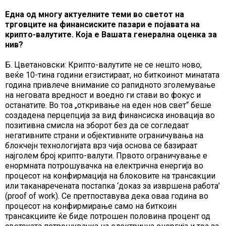
Една од многу актуелните теми во светот на
трговците на финансиските пазари е појавата на
крипто-валутите. Која е Вашата генерална оценка за
нив?
Б. Цветановски: Крипто-валутите не се нешто ново,
веќе 10-тина години егзистираат, но биткоинот минатата
година привлече внимание со рапидното зголемување
на неговата вредност и воедно ги стави во фокус и
останатите. Во тоа „откривање на еден нов свет“ беше
создадена перцепција за вид финансиска иновација во
позитивна смисла на зборот без да се согледаат
негативните страни и објективните ограничувања на
блокчејн технологијата врз чија основа се базираат
најголем број крипто-валути. Првото ограничување е
енормната потрошувачка на електрична енергија во
процесот на конфирмација на блоковите на трансакции
или таканаречената постапка ‘доказ за извршена работа’
(proof of work). Се претпоставува дека оваа година во
процесот на конфирмирање само на биткоин
трансакциите ќе биде потрошен половина процент од