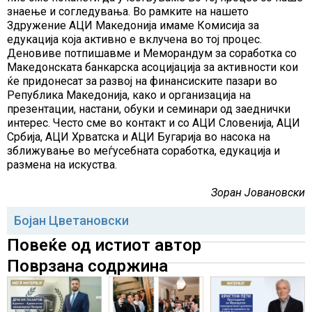
знаење и согледувања. Во рамките на нашето
Здружение АЦИ Македонија имаме Комисија за
едукација која активно е вклучена во тој процес.
Деновиве потпишавме и Меморандум за соработка со
Македонската банкарска асоцијација за активности кои
ќе придонесат за развој на финансиските пазари во
Република Македонија, како и организација на
презентации, настани, обуки и семинари од заеднички
интерес. Често сме во контакт и со АЦИ Словенија, АЦИ
Србија, АЦИ Хрватска и АЦИ Бугарија во насока на
зближување во меѓусебната соработка, едукација и
размена на искуства.
Зоран Јовановски
Бојан Цветановски
Повеќе од истиот автор
Поврзана содржина