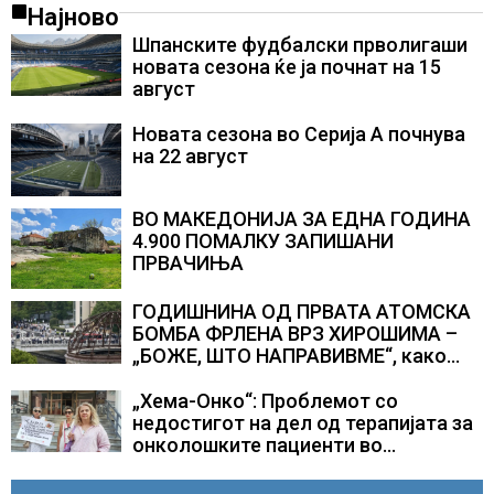
Најново
Шпанските фудбалски прволигаши
новата сезона ќе ја почнат на 15
август
Новата сезона во Серија А почнува
на 22 август
ВО МАКЕДОНИЈА ЗА ЕДНА ГОДИНА
4.900 ПОМАЛКУ ЗАПИШАНИ
ПРВАЧИЊА
ГОДИШНИНА ОД ПРВАТА АТОМСКА
БОМБА ФРЛЕНА ВРЗ ХИРОШИМА –
„БОЖЕ, ШТО НАПРАВИВМЕ“, како
дел од екипажот во авионот „Енола
Геј“ и учесниците во
„Хема-Онко“: Проблемот со
бомбардирањето го доживуваа овој
недостигот на дел од терапијата за
настан што го промени текот на
онколошките пациенти во
историјата
моментот е надминат