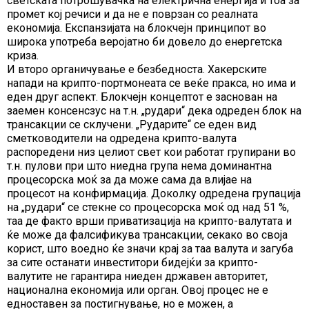
светската потрошувачка на електрична енергија и тоа за
промет кој речиси и да не е поврзан со реалната
економија. Експанзијата на блокчејн принципот во
широка употреба веројатно би довело до енергетска
криза.
И второ органичување е безбедноста. Хакерските
напади на крипто-портмонеата се веќе пракса, но има и
еден друг аспект. Блокчејн концептот е заснован на
заемен консенсзус на т.н. „рудари“ дека одреден блок на
трансакции се склучени. „Рударите“ се еден вид
сметководители на одредена крипто-валута
распоредени низ целиот свет кои работат групирани во
т.н. пулови при што ниедна група нема доминантна
процесорска моќ за да може сама да влијае на
процесот на конфирмација. Доколку одредена групација
на „рудари“ се стекне со процесорска моќ од над 51 %,
таа де факто врши приватизација на крипто-валутата и
ќе може да фалсификува трансакции, секако во своја
корист, што воедно ќе значи крај за таа валута и загуба
за сите останати инвеститори бидејќи за крипто-
валутите не гарантира ниеден државен авторитет,
национална економија или орган. Овој процес не е
едноставен за постигнување, но е можен, а