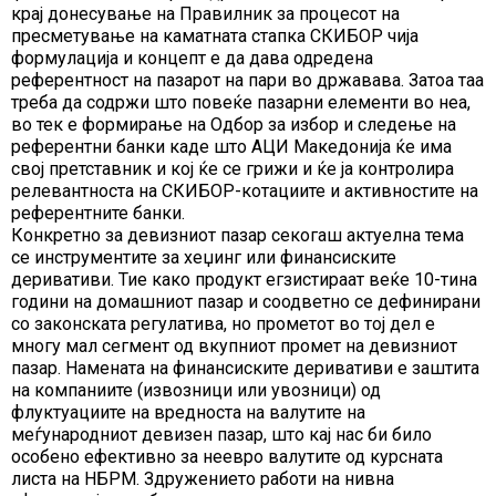
крај донесување на Правилник за процесот на
пресметување на каматната стапка СКИБОР чија
формулација и концепт е да дава одредена
референтност на пазарот на пари во државава. Затоа таа
треба да содржи што повеќе пазарни елементи во неа,
во тек е формирање на Одбор за избор и следење на
референтни банки каде што АЦИ Македонија ќе има
свој претставник и кој ќе се грижи и ќе ја контролира
релевантноста на СКИБОР-котациите и активностите на
референтните банки.
Конкретно за девизниот пазар секогаш актуелна тема
се инструментите за хеџинг или финансиските
деривативи. Тие како продукт егзистираат веќе 10-тина
години на домашниот пазар и соодветно се дефинирани
со законската регулатива, но прометот во тој дел е
многу мал сегмент од вкупниот промет на девизниот
пазар. Намената на финансиските деривативи е заштита
на компаниите (извозници или увозници) од
флуктуациите на вредноста на валутите на
меѓународниот девизен пазар, што кај нас би било
особено ефективно за неевро валутите од курсната
листа на НБРМ. Здружението работи на нивна