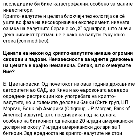
последиците би биле катастрофални, особено за малите
инвеститори.
Крипто-валутите и целата блокчејн технологија се сѐ
уште во фаза на високоризичен експеримент, нивната
ознака на валутните берзи е со „X“ однапред, што значи
дека нивниот третман не е како на валути, туку како
стока (commodities).
Цената на некои од крипто-валутите имаше огромни
скокови и падови. Неизвесноста за идните движења
на цената е крајно неизвесна. Сепак, што очекувате
Вие?
Б. Цветановски: Од почетокот на оваа година државните
авторитети во САД, во Кина и во еврозоната воведоа
одредени рестрикции кон употребата на крипто-
валутите, но и големите деловни банки (Сити груп, ЏП
Морган, Бенк оф Америка (Citigroup, JP Morgan, Bank of
America) и други), што предизвика пад на цената,
особено на биткоинот од некаде 20 илјади американски
долари на околу 7 илјади американски долари за 1
биткоин. Зад вредноста на крипто-валутите не стои