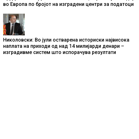
во Европа по бројот на изградени центри за податоци
Николовски: Во јули остварена историски највисока
наплата на приходи од над 14 милијарди денари –
изградивме систем што испорачува резултати