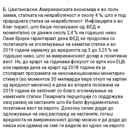
Б. Цветановски: Американската економија е во полн
замав, стапката на невработеност е околу 4 %, што е под
природната стапка на невработеност. Инфлацијата е во
благ пораст, што беше посакувано од ФЕД и
моментално се движи околу 2,4 % на годишно ниво.
Овие бројки гарантираат дека ФЕД ќе продолжи со
политиката на зголемување на каматни стапки и во
2019 година најмалку до вредноста од 3 до 3,25 % на
годишно ниво, што за американскиот долар е позитивна
вест. Но, до крајот на годинава фокусот се врти кон ЕЦБ
кои најавија дека на крајот од 2018 година ќе ја
стопираат програмата на неконвенционален монетарен
стимул (во моментов 30 милијарди евра откуп на хартии
од вредност месечно) и дека во втората половина на
2019 година ќе започнат со благо зголемување на
каматните стапки. Пазарната перцепција го поддржува
овој развој на настаните што би било фундаментално
позитивна вест за еврото. Доколку сепак дојде до
одложување на овој распоред на настаните, тогаш
вредноста на американскиот долар можно е да дојде до
нивоа кои одамна не сме ги виделе во однос на еврото.