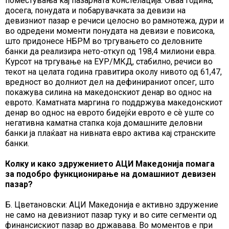
поместувања кај пазарната констелација. Оваа година,
досега, понудата и побарувачката за девизи на
девизниот пазар е речиси целосно во рамнотежа, дури и
во одредени моменти понудата на девизи е повисока,
што придонесе НБРМ во тргувањето со деловните
банки да реализира нето-откуп од 198,4 милиони евра.
Курсот на тргување на ЕУР/МКД, стабилно, речиси во
текот на целата година гравитира околу нивото од 61,47,
вредност во долниот дел на дефинираниот опсег, што
покажува силина на македонскиот денар во однос на
еврото. Каматната маргина го поддржува македонскиот
денар во однос на еврото бидејќи еврото е сѐ уште со
негативна каматна стапка која домашните деловни
банки ја плаќаат на нивната евро актива кај странските
банки.
Колку и како здружението АЦИ Македонија помага
за подобро функционирање на домашниот девизен
пазар?
Б. Цветановски: АЦИ Македонија е активно здружение
не само на девизниот пазар туку и во сите сегменти од
финансискиот пазар во државава. Во моментов е при