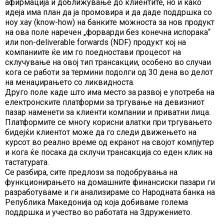
афирмација и доближување до клиентите, но и како
идеја има план да ја промовира и да даде поддршка со
ноу хау (know-how) на банките можноста за нов продукт
на ова поле наречен „форварди без конечна испорака“
или non-deliverable forwards (NDF) продукт кој на
компаниите ќе им го поедностави процесот на
склучување на овој тип трансакции, особено во случаи
кога се работи за термини подолги од 30 дена во делот
на менаџирањето со ликвидноста.
Друго поле каде што има место за развој е употреба на
електронските платформи за тргување на девизниот
пазар наменети за клиенти компании и приватни лица.
Платформите се многу корисни алатки при тргувањето
бидејќи клиентот може да го следи движењето на
курсот во реално време од екранот на својот компјутер
и кога ќе посака да склучи трансакција со еден клик на
тастатурата.
Се разбира, сите предлози за подобрувања на
функционирањето на домашните финансиски пазари ги
разработуваме и ги анализираме со Народната банка на
Република Македонија од која добиваме голема
поддршка и учество во работата на Здружението.