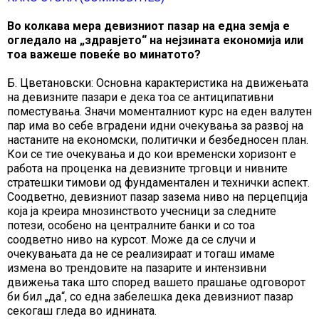
Во колкава мера девизниот пазар на една земја е
огледало на „здравјето“ на нејзината економија или
тоа важеше повеќе во минатото?
Б. Цветановски: Основна карактеристика на движењата
на девизните пазари е дека тоа се антиципативни
поместувања. Значи моменталниот курс на еден валутен
пар има во себе вградени идни очекувања за развој на
настаните на економски, политички и безбедносен план.
Кои се тие очекувања и до кои временски хоризонт е
работа на проценка на девизните трговци и нивните
стратешки тимови од фундаментален и технички аспект.
Соодветно, девизниот пазар зазема ниво на перцепција
која ја креира мнозинството учесници за следните
потези, особено на централните банки и со тоа
соодветно ниво на курсот. Може да се случи и
очекувањата да не се реализираат и тогаш имаме
измена во трендовите на пазарите и интензивни
движења така што според вашето прашање одговорот
би бил „да“, со една забелешка дека девизниот пазар
секогаш гледа во иднината.