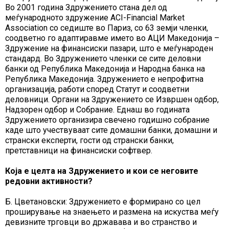
Во 2001 година Здружението стана дел од
меѓународното здружение ACI-Financial Market
Association со седиште во Париз, со 63 земји членки,
соодветно го адаптиравме името во АЦИ Македонија –
Здружение на финансиски пазари, што е меѓународен
стандард. Во Здружението членки се сите деловни
банки од Република Македонија и Народна банка на
Република Македонија. Здружението е непрофитна
организација, работи според Статут и соодветни
деловници. Органи на Здружението се Извршен одбор,
Надзорен одбор и Собрание. Еднаш во годината
Здружението организира свечено годишно собрание
каде што учествуваат сите домашни банки, домашни и
странски експерти, гости од странски банки,
претставници на финансиски софтвер.
Која е целта на Здружението и кои се неговите
редовни активности?
Б. Цветановски: Здружението е формирано со цел
проширување на знаењето и размена на искуства меѓу
девизните трговци во државава и во странство и