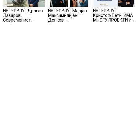
ИНТЕРВЈУ | Драган
ИНТЕРВЈУ | Марјан
ИНТЕРВЈУ |
Лазаров:
Максимилијан
Кристоф Пети: ИМА
Современиот
Денков:
МНОГУ ПРОЕКТИ И
бизнис не бара
СОЗДАВАМ
ПОНУДИ НА МАСА,
правно мислење,
ВНИМАТЕЛНО
НО ТИЕ НЕ СЕ
туку правно
ОСМИСЛЕНИ
МАТЕРИЈАЛИЗИРААТ
одржливо деловно
ПРОСТОРИ
решение