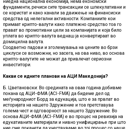
ниедна национална економија, нема економски
фундаменти, речиси сите трансакции се шпекулативни и
се користат и како канали за движење на финансиски
средства од нелегални активности. Компаниите кои
примаат крипто-валути како платежно средство тоа го
прават во промотивни цели за компанијата и која било
уплата во крипто-валута веднаш ја конвертираат во
домицилна валута.
Соодветно падови и зголемувања на цените во брзи
циклуси се возможни, но засега, на ова ниво, во основа
крипто-валутите не можат да привлечат сериозни
инвеститори.
Какви се идните планови на АЦИ Македонија?
Б. Цветановски: Во средината на оваа година добивме
покана од АЦИ-ФМА (ACI-FMA) да бидеме дел од
меѓународниот Борд за едукација, што е за првпат во
историјата на нашето Здружение и тоа претставува
голема чест и одговорност за нашето Здружение. Во
основа АЦИ-ФМА (ACI-FMA) е во процес на ревизија на
едукативните материјали и нивно унифицирање при што
ние сме поканети да учествуваме во тој процес со наше