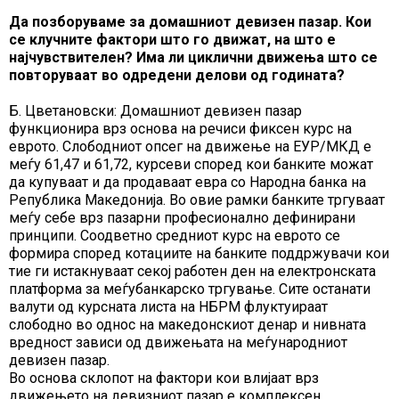
Да позборуваме за домашниот девизен пазар. Кои
се клучните фактори што го движат, на што е
најчувствителен? Има ли циклични движења што се
повторуваат во одредени делови од годината?
Б. Цветановски: Домашниот девизен пазар
функционира врз основа на речиси фиксен курс на
еврото. Слободниот опсег на движење на ЕУР/МКД е
меѓу 61,47 и 61,72, курсеви според кои банките можат
да купуваат и да продаваат евра со Народна банка на
Република Македонија. Во овие рамки банките тргуваат
меѓу себе врз пазарни професионално дефинирани
принципи. Соодветно средниот курс на еврото се
формира според котациите на банките поддржувачи кои
тие ги истакнуваат секој работен ден на електронската
платформа за меѓубанкарско тргување. Сите останати
валути од курсната листа на НБРМ флуктуираат
слободно во однос на македонскиот денар и нивната
вредност зависи од движењата на меѓународниот
девизен пазар.
Во основа склопот на фактори кои влијаат врз
движењето на девизниот пазар е комплексен.