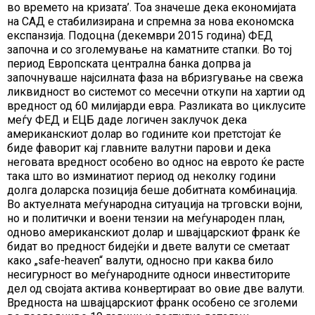
во времето на кризата’. Тоа значеше дека економијата
на САД е стабилизирана и спремна за нова економска
експанзија. Подоцна (декември 2015 година) ФЕД
започна и со зголемување на каматните стапки. Во тој
период Европската централна банка допрва ја
започнуваше најсилната фаза на вбризгување на свежа
ликвидност во системот со месечни откупи на хартии од
вредност од 60 милијарди евра. Разликата во циклусите
меѓу ФЕД и ЕЦБ даде логичен заклучок дека
американскиот долар во годините кои претстојат ќе
биде фаворит кај главните валутни парови и дека
неговата вредност особено во однос на еврото ќе расте
така што во изминатиот период од неколку години
долга доларска позиција беше добитната комбинација.
Во актуелната меѓународна ситуација на трговски војни,
но и политички и воени тензии на меѓународен план,
одново американскиот долар и швајцарскиот франк ќе
бидат во предност бидејќи и двете валути се сметаат
како „safe-heaven“ валути, односно при каква било
несигурност во меѓународните односи инвеститорите
дел од својата актива конвертираат во овие две валути.
Вредноста на швајцарскиот франк особено се зголеми