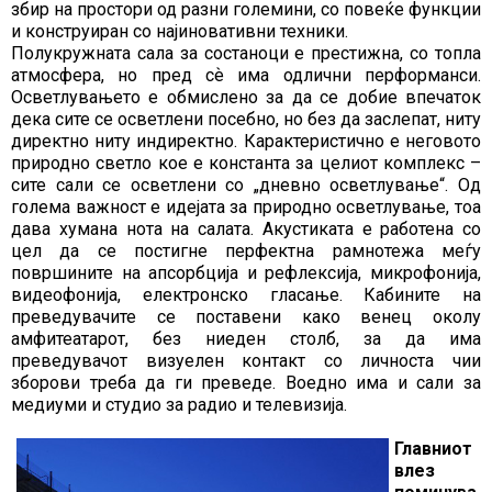
збир на простори од разни големини, со повеќе функции
и конструиран со најиновативни техники.
Полукружната сала за состаноци е престижна, со топла
атмосфера, но пред сѐ има одлични перформанси.
Осветлувањето е обмислено за да се добие впечаток
дека сите се осветлени посебно, но без да заслепат, ниту
директно ниту индиректно. Карактеристично е неговото
природно светло кое е константа за целиот комплекс –
сите сали се осветлени со „дневно осветлување“. Од
голема важност е идејата за природно осветлување, тоа
дава хумана нота на салата. Акустиката е работена со
цел да се постигне перфектна рамнотежа меѓу
површините на апсорбција и рефлексија, микрофонија,
видеофонија, електронско гласање. Кабините на
преведувачите се поставени како венец околу
амфитеатарот, без ниеден столб, за да има
преведувачот визуелен контакт со личноста чии
зборови треба да ги преведе. Воедно има и сали за
медиуми и студио за радио и телевизија.
Главниот
влез