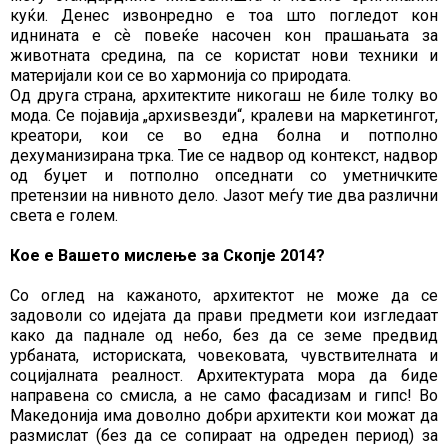
куќи. Денес извонредно е тоа што погледот кон
иднината е сѐ повеќе насочен кон прашањата за
животната средина, па се користат нови техники и
материјали кои се во хармонија со природата.
Од друга страна, архитектите никогаш не биле толку во
мода. Се појавија „архиѕвезди“, кралеви на маркетингот,
креатори, кои се во една болна и потполно
дехуманизирана трка. Тие се надвор од контекст, надвор
од буџет и потполно опседнати со уметничките
претензии на нивното дело. Јазот меѓу тие два различни
света е голем.
Кое е Вашето мислење за Скопје 2014?
Со оглед на кажаното, архитектот не може да се
задоволи со идејата да прави предмети кои изгледаат
како да паднале од небо, без да се земе предвид
урбаната, историската, човековата, чувствителната и
социјалната реалност. Архитектурата мора да биде
направена со смисла, а не само фасадизам и гипс! Во
Македонија има доволно добри архитекти кои можат да
размислат (без да се сопираат на одреден период) за