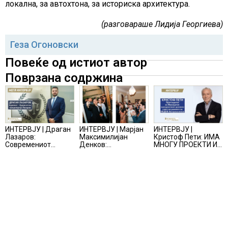
локална, за автохтона, за историска архитектура.
(разговараше Лидија Георгиева)
Геза Огоновски
Повеќе од истиот автор
Поврзана содржина
ИНТЕРВЈУ | Драган
ИНТЕРВЈУ | Марјан
ИНТЕРВЈУ |
Лазаров:
Максимилијан
Кристоф Пети: ИМА
Современиот
Денков:
МНОГУ ПРОЕКТИ И
бизнис не бара
СОЗДАВАМ
ПОНУДИ НА МАСА,
правно мислење,
ВНИМАТЕЛНО
НО ТИЕ НЕ СЕ
туку правно
ОСМИСЛЕНИ
МАТЕРИЈАЛИЗИРААТ
одржливо деловно
ПРОСТОРИ
решение