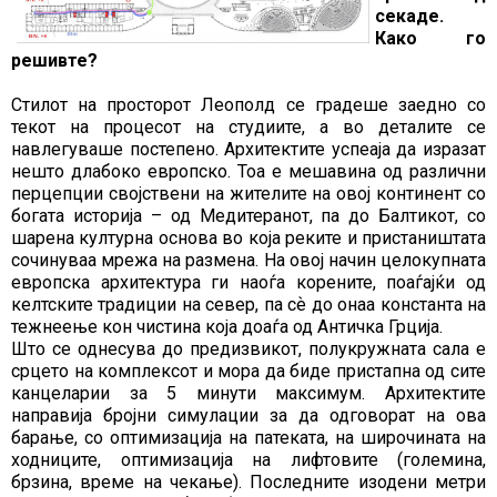
секаде.
Како го
решивте?
Стилот на просторот Леополд се градеше заедно со
текот на процесот на студиите, а во деталите се
навлегуваше постепено. Архитектите успеаја да изразат
нешто длабоко европско. Тоа е мешавина од различни
перцепции својствени на жителите на овој континент со
богата историја – од Медитеранот, па до Балтикот, со
шарена културна основа во која реките и пристаништата
сочинуваа мрежа на размена. На овој начин целокупната
европска архитектура ги наоѓа корените, поаѓајќи од
келтските традиции на север, па сѐ до онаа константа на
тежнеење кон чистина која доаѓа од Античка Грција.
Што се однесува до предизвикот, полукружната сала е
срцето на комплексот и мора да биде пристапна од сите
канцеларии за 5 минути максимум. Архитектите
направија бројни симулации за да одговорат на ова
барање, со оптимизација на патеката, на широчината на
ходниците, оптимизација на лифтовите (големина,
брзина, време на чекање). Последните изодени метри