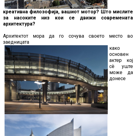
креативна филозофија, вашиот мотор? Што мислите
за насоките низ кои се движи современата
архитектура?
Архитектот мора да го сочува своето место во
заедницата
како
основен
актер кој
сѐ уште
може да
донесе