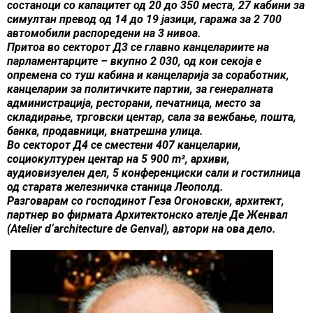
состаноци со капацитет од 20 до 350 места, 27 кабини за
симултан превод од 14 до 19 јазици, гаража за 2 700
автомобили распоредени на 3 нивоа.
Притоа во секторот Д3 се главно канцелариите на
парламентарците – вкупно 2 030, од кои секоја е
опремена со туш кабина и канцеларија за соработник,
канцеларии за политичките партии, за генералната
администрација, ресторани, печатница, место за
складирање, трговски центар, сала за вежбање, пошта,
банка, продавници, внатрешна улица.
Во секторот Д4 се сместени 407 канцеларии,
социокултурен центар на 5 900 m², архиви,
аудиовизуелен дел, 5 конференциски сали и гостилница
од старата железничка станица Леополд.
Разговарам со господинот Геза Огоновски, архитект,
партнер во фирмата Архитектонско ателје Де Женвал
(Аtelier d‘architecture de Genval), автори на ова дело.