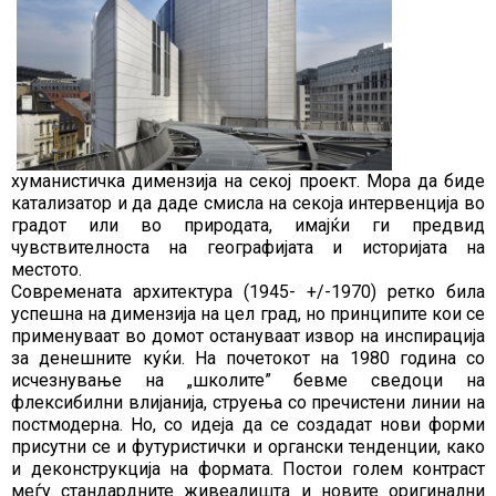
хуманистичка димензија на секој проект. Мора да биде
катализатор и да даде смисла на секоја интервенција во
градот или во природата, имајќи ги предвид
чувствителноста на географијата и историјата на
местото.
Современата архитектура (1945- +/-1970) ретко била
успешна на димензија на цел град, но принципите кои се
применуваат во домот остануваат извор на инспирација
за денешните куќи. На почетокот на 1980 година со
исчезнување на „школите” бевме сведоци на
флексибилни влијанија, струења со пречистени линии на
постмодерна. Но, со идеја да се создадат нови форми
присутни се и футуристички и органски тенденции, како
и деконструкција на формата. Постои голем контраст
меѓу стандардните живеалишта и новите оригинални