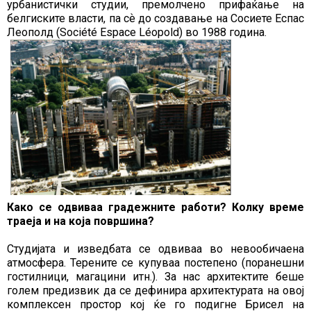
урбанистички студии, премолчено прифаќање на
белгиските власти, па сѐ до создавање на Сосиете Еспас
Леополд (Société Espace Léopold) во 1988 година.
Како се одвиваа градежните работи? Колку време
траеја и на која површина?
Студијата и изведбата се одвиваа во невообичаена
атмосфера. Терените се купуваа постепено (поранешни
гостилници, магацини итн.). За нас архитектите беше
голем предизвик да се дефинира архитектурата на овој
комплексен простор кој ќе го подигне Брисел на