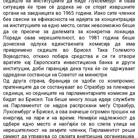
седиште на институциите да биде Луксембург и оваа
ситуација ќе трае сѐ додека не се спојат извршните
органи на заедницата во 1965 година. Иако сите членки
беа свесни за ефикасноста на идејата за концентрација
на институциите на едно место, сепак невозможно беше
да се пресече за дилемата за конкретна локација.
Поради оваа нерешителност, во 1981 година беше
донесена одлука единствената комисија да има
привремено седиште во Брисел. Така Големото
Војводство, откако побара средства и си ги отвори
вратите кај Европската инвестициона банка и други
институции, доби гаранција дека тука ќе се одржуваат
одредени состаноци на Советот на министри.
Од друга страна, Франција се здоби со компромис:
пратениците да се состануваат во Стразбур за пленарни
седници, но седниците на парламентарните комисии да
бидат во Брисел. Тоа беше многу лоша идеја: службите
на Парламентот се најдоа распрскани меѓу Стразбур,
Луксембург и Брисел, а ова значеше огромен трошок на
енергија, на пари и на време. Немајќи надлежност да
одбере едно место и наоѓајќи се во слепа улица на
нерешителност на земјите членки, Парламентот реши
самиот да управува со својата внатрешна организација.