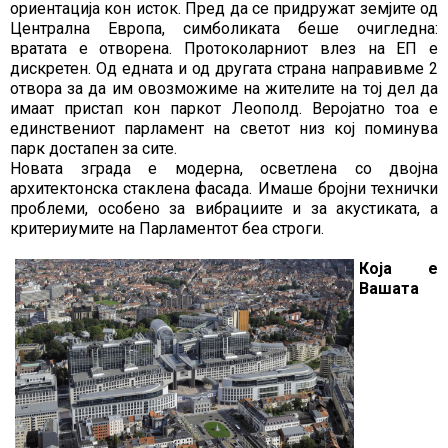
ориентација кон исток. Пред да се придружат земјите од
Централна Европа, симболиката беше очигледна:
вратата е отворена. Протоколарниот влез на ЕП е
дискретен. Од едната и од другата страна направивме 2
отвора за да им овозможиме на жителите на тој дел да
имаат пристап кон паркот Леополд. Веројатно тоа е
единствениот парламент на светот низ кој поминува
парк достапен за сите.
Новата зграда е модерна, осветлена со двојна
архитектонска стаклена фасада. Имаше бројни технички
проблеми, особено за вибрациите и за акустиката, а
критериумите на Парламентот беа строги.
Која е
Вашата