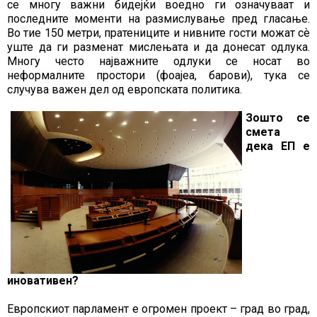
се многу важни бидејќи воедно ги означуваат и
последните моменти на размислување пред гласање.
Во тие 150 метри, пратениците и нивните гости можат сѐ
уште да ги разменат мислењата и да донесат одлука.
Многу често најважните одлуки се носат во
неформалните простори (фоајеа, барови), тука се
случува важен дел од европската политика.
Зошто се
смета
дека ЕП е
иновативен?
Европскиот парламент е огромен проект – град во град,