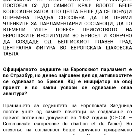
ПОСТОЕЈА Сѐ ДО САМИОТ КРАЈ! ВЛОГОТ БЕШЕ
КОЛОСАЛЕН ЗАТОА ШТО ЦЕЛТА БЕШЕ ДА СЕ ПОНУДИ
ОПРЕМЕНА ГРАДБА СПОСОБНА ДА ГИ ПРИМИ
ЧЛЕНКИТЕ ЗА ПАРЛАМЕНТАРНИ СОСТАНОЦИ, ДА ГО
ВТЕМЕЛИ УШТЕ ПОВЕЌЕ ПРИСУСТВОТО НА
ЕВРОПСКИТЕ ИНСТИТУЦИИ ВО БРИСЕЛ И КОНЕЧНО
ДА СОЗДАДЕ ОД БЕЛГИСКИОТ ГЛАВЕН ГРАД
ЦЕНТРАЛНА ФИГУРА ВО ЕВРОПСКАТА ШАХОВСКА
ТАБЛА.
Официјалното седиште на Европскиот парламент е
во Стразбур, но денес најголем дел од активностите
се одвиваат во Брисел. Кој е иницијатор на овој
проект и во какви услови се одвиваше оваа
авантура?
Прашањето за седиштето на Европската Заедница
постои уште од самите почетоци на создавање со
првиот потпишан документ во 1952 година (C.E.C.A. –
Communauté européenne du charbon et de l‘acier). Во
отсуство на согласност беше одлучено привремено