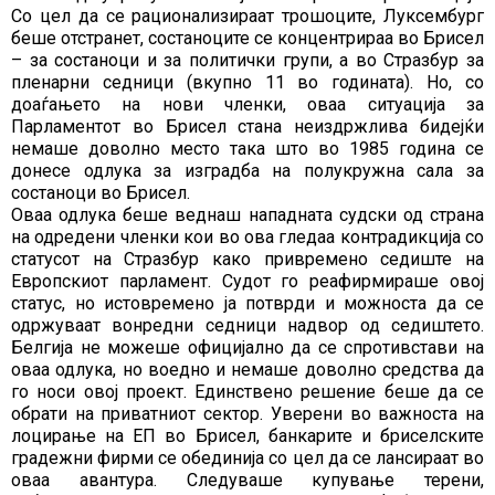
Со цел да се рационализираат трошоците, Луксембург
беше отстранет, состаноците се концентрираа во Брисел
– за состаноци и за политички групи, а во Стразбур за
пленарни седници (вкупно 11 во годината). Но, со
доаѓањето на нови членки, оваа ситуација за
Парламентот во Брисел стана неиздржлива бидејќи
немаше доволно место така што во 1985 година се
донесе одлука за изградба на полукружна сала за
состаноци во Брисел.
Оваа одлука беше веднаш нападната судски од страна
на одредени членки кои во ова гледаа контрадикција со
статусот на Стразбур како привремено седиште на
Европскиот парламент. Судот го реафирмираше овој
статус, но истовремено ја потврди и можноста да се
одржуваат вонредни седници надвор од седиштето.
Белгија не можеше официјално да се спротивстави на
оваа одлука, но воедно и немаше доволно средства да
го носи овој проект. Единствено решение беше да се
обрати на приватниот сектор. Уверени во важноста на
лоцирање на ЕП во Брисел, банкарите и бриселските
градежни фирми се обединија со цел да се лансираат во
оваа авантура. Следуваше купување терени,