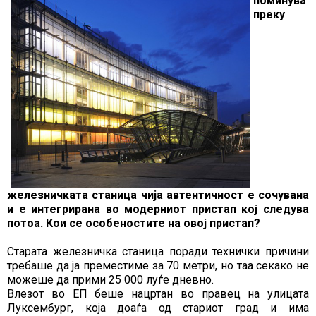
поминува
преку
железничката станица чија автентичност е сочувана
и е интегрирана во модерниот пристап кој следува
потоа. Кои се особеностите на овој пристап?
Старата железничка станица поради технички причини
требаше да ја преместиме за 70 метри, но таа секако не
можеше да прими 25 000 луѓе дневно.
Влезот во ЕП беше нацртан во правец на улицата
Луксембург, која доаѓа од стариот град и има