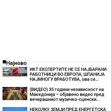
Најново
ИКТ ЕКСПЕРТИТЕ НЕ СЕ НАЈБАРАНИ
РАБОТНИЦИ ВО ЕВРОПА, ШПАНИЈА
НАЈМНОГУ ВРАБОТУВА, oва се
најбараните работни места во 2026
година
(ВИДЕО) 35 години независност на
Македонија – објавено видео пред
вечерашниот музичко-сценски
спектакл во Охрид
НЕКОЛКУ ЗЕМЈИ ПРЕД ЕНЕРГЕТСКА