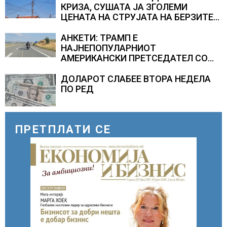
КРИЗА, СУШАТА ЈА ЗГОЛЕМИ
ЦЕНАТА НА СТРУЈАТА НА БЕРЗИТЕ
НА НАД 700 ЕВРА ЗА МЕГАВАТ-ЧАС
АНКЕТИ: ТРАМП Е
НАЈНЕПОПУЛАРНИОТ
АМЕРИКАНСКИ ПРЕТСЕДАТЕЛ СО
ВТОР МАНДАТ, тој не ги признава
резултатите од последните анкети
ДОЛАРОТ СЛАБЕЕ ВТОРА НЕДЕЛА
ПО РЕД
ПРЕТПЛАТИ СЕ