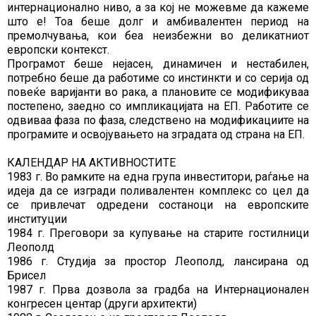
интернационално ниво, а за кој не можевме да кажеме
што е! Тоа беше долг и амбивалентен период на
премолчувања, кои беа неизбежни во деликатниот
европски контекст.
Програмот беше нејасен, динамичен и нестабилен,
потребно беше да работиме со инстинкти и со серија од
повеќе варијанти во рака, а плановите се модификуваа
постепено, заедно со импликацијата на ЕП. Работите се
одвиваа фаза по фаза, следствено на модификациите на
програмите и освојувањето на зградата од страна на ЕП.
КАЛЕНДАР НА АКТИВНОСТИТЕ
1983 г. Во рамките на една група инвеститори, раѓање на
идеја да се изгради поливалентен комплекс со цел да
се привлечат одредени состаноци на европските
институции
1984 г. Преговори за купување на старите гостилници
Леополд
1986 г. Студија за простор Леополд, лансирана од
Брисел
1987 г. Прва дозвола за градба на Интернационален
конгресен центар (други архитекти)