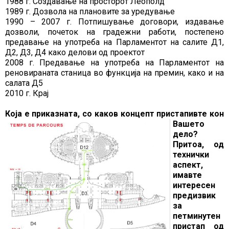
1988 г. Создавање на просторот Леополд
1989 г. Дозвола на плановите за уредување
1990 – 2007 г. Потпишување договори, издавање
дозволи, почеток на градежни работи, постепено
предавање на употреба на Парламентот на салите Д1,
Д2, Д3, Д4 како делови од проектот
2008 г. Предавање на употреба на Парламентот на
реновираната станица во функција на премин, како и на
салата Д5
2010 г. Крај
Која е приказната, со каков
концепт пристапивте кон
Вашето
дело?
Притоа, од
технички
аспект,
имавте
интересен
предизвик
за
петминутен
пристап од