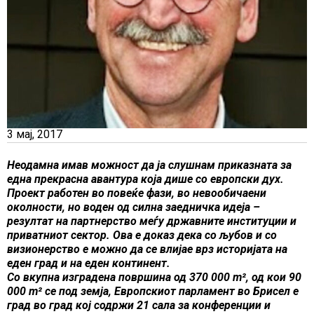
3 мај, 2017
Неодамна имав можност да ја слушнам приказната за
една прекрасна авантура која дише со европски дух.
Проект работен во повеќе фази, во невообичаени
околности, но воден од силна заедничка идеја –
резултат на партнерство меѓу државните институции и
приватниот сектор. Oва е доказ дека со љубов и со
визионерство e можно да се влијае врз историјата на
еден град и на еден континент.
Со вкупна изградена површина од 370 000 m², од кои 90
000 m² се под земја, Европскиот парламент во Брисел е
град во град кој содржи 21 сала за конференции и