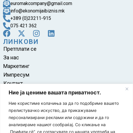
euromakcompany@gmail.com
info@ekonomijaibiznis.mk
+389 (0)23211-915
075 421 362
ЛИНКОВИ
Претплати се
За нас
Маркетинг
Импресум
Контакт
Правила на користење
Ние ја цениме вашата приватност.
Ние користиме колачиња за да го подобриме вашето
прелистувачко искуство, да прикажуваме
персонализирани реклами или содржини и да го
анализираме нашиот сообраќај. Со кликање на
„Прифати сè“, се согласувате со нашата употреба на