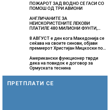
Полска, Франција и Германија
ПОЖАРОТ ЗАД ВОДНО СЕ ГАСИ СО
ПОМОШ ОД ТРИ АВИОНИ
АНГЛИЧАНИТЕ ЗА
НЕИСКОРИСТЕНИТЕ ЛЕКОВИ
ПЛАТИЛЕ 480 МИЛИОНИ ФУНТИ,
повик до пациентите да бараат
само лекови што навистина им се
8 АВГУСТ е ден кога Македонија се
потребни
сеќава на своите синови, објави
премиерот Христијан Мицкоски по
повод 25 годишнината од
загинувањето на десетмината
Американски функционер тврди
прилепски бранители
дека на повидок е договор за
Ормуската теснина
ПРЕТПЛАТИ СЕ