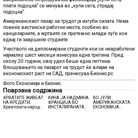
плати подоцна“ се менува во „купи сега, страдај
подоцна“.
Американскиот пазар на трудот ја изгуби силата. Нема
повеќе вистински работни места, особено во
канцелариите, а жртвите се претежно млади луѓе кои
едвај ги завршиле студиите.
Учеството на дипломирани студенти кои се невработени
најмалку шест месеци изнесува една третина. Пред
околу 20 години, овој удел беше една петтина.
Влошувањето на пазарот на трудот ќе влијае на
економскиот раст на САД, пренесува Бизнис.рс.
Фото Економија и бизнис
Поврзана содржина
ХРВАТИТЕ ЖИВЕАТ
КИНА ЈА НАДМИНА
ВО ЈУЛИ
НА КРЕДИТИ,
ФРАНЦИЈА ВО
АМЕРИКАНСКАТА
Хрватската народна
ИНСТАЛИРАНАТА
ЕКОНОМИЈА
банка ги заострува
МОЌНОСТ НА
НЕОЧЕКУВАНО
правилата за
НУКЛЕАРНИТЕ
ИЗГУБИ 23.000
кредитирање и
ЦЕНТРАЛИ
РАБОТНИ МЕСТА
предупредува на
зголемени ризици
во финансискиот