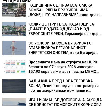
Најчитано
ГОДИШНИНА ОД ПРВАТА АТОМСКА
БОМБА ФРЛЕНА ВРЗ ХИРОШИМА –
„БОЖЕ, ШТО НАПРАВИВМЕ“, како дел од
екипажот во авионот „Енола Геј“ и
учесниците во бомбардирањето го
КОЛКУ ЦЕНТРИТЕ ЗА ПОДАТОЦИ ЈА
доживуваа овој настан што го промени
„ПИЈАТ“ ВОДАТА ОД ДУНАВ И ОД
текот на историјата
ЕВРОПСКИТЕ РЕКИ, Германија е лидер
во Европа по бројот на изградени
центри за податоци
ВО УСЛОВИ НА СУША БУГАРИЈА ГО
СТАБИЛИЗИРА РЕГИОНАЛНИОТ
ЕНЕРГЕТСКИ СИСТЕМ, како Бугарија
стана балкански шампион во
складирање на енергија од батерии
Просечната цена на струјата на HUPX
берзата за 07 август 2026 изнесува
157,93 евра за мегават час, на МЕМО
153,56 евра за мегават час
САД И КИНА ПРЕД НОВА ТРГОВСКА
ВОЈНА, Пекинг воведува контрамерки
против американски компании и
организации
ИРАН И ОМАН СЕ ДОГОВОРИЈА КАКО ДА
СЕ КОРИСТАТ ПОМОРСКИТЕ КОРИДОРИ