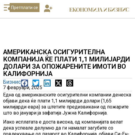
Претплати се
АМЕРИКАНСКА ОСИГУРИТЕЛНА
КОМПАНИЈА ЌЕ ПЛАТИ 1,1 МИЛИЈАРДИ
ДОЛАРИ ЗА ОПОЖАРЕНИТЕ ИМОТИ ВО
КАЛИФОРНИЈА
Бизнис
7 февруари, 2025
Една од американските осигурителни компании денеска
објави дека ќе плати 1,1 милијарди долари (1,65
милијарди евра) за штетите предизвикани од пожарите
што во јануари ја зафатија Јужна Калифорнија.
Иако исплатата е доста висока, од компанијата велат
дека успеале делумно да ги намалат загубите со
повлекување од пазарот во Калифорнија, објави Си-Ен-