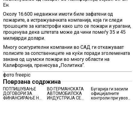
Ен.
Околу 16.600 недвижни имоти биле зафатени од
пожарите, а истражувачката компанија, која ги следи
трошоците за катастрофи како што се пожари и урагани,
проценува дека штетата може да чини помеѓу 35 и 45
милијарди долари.
Многу осигурителни компании во САД ги откажуваат
полисите за сопствениците на куќи поради зголемената
закана од шумски пожари во многу области на
Калифорнија, пренесува „Политика“.
фото freepic
Поврзана содржина
ПОТПИШУВАЊЕ
ВО ГЕРМАНСКАТА
Бугарија ги засили
ДОГОВОРИ ЗА
АВТОМОБИЛСКА
официјалните
ФИНАНСИРАЊЕ НА
ИНДУСТРИЈА СЕ
контроли при увоз
ПРУГАТА КРИВА
ВРАЌА
на македонско
ПАЛАНКА-ДЕВЕ
ОПТИМИЗМОТ
свежо овошје,
БАИР
домати и пиперки,
објави АХВ