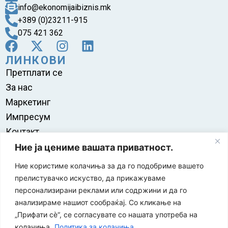
info@ekonomijaibiznis.mk
+389 (0)23211-915
075 421 362
ЛИНКОВИ
Претплати се
За нас
Маркетинг
Импресум
Контакт
Правила на користење
Ние ја цениме вашата приватност.
Ние користиме колачиња за да го подобриме вашето
прелистувачко искуство, да прикажуваме
персонализирани реклами или содржини и да го
анализираме нашиот сообраќај. Со кликање на
„Прифати сè“, се согласувате со нашата употреба на
колачиња.
Политика за колачиња