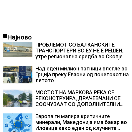
Најново
ПРОБЛЕМОТ СО БАЛКАНСКИТЕ
ТРАНСПОРТЕРИ ВО ЕУ НЕ Е РЕШЕН,
утре регионална средба во Скопје
Над еден милион патници влегле во
Грција преку Евзони од почетокот на
летото
МОСТОТ НА МАРКОВА РЕКА СЕ
РЕКОНСТРУИРА, ДРАЧЕВЧАНИ СЕ
СООЧУВААТ СО ДОПОЛНИТЕЛНИ
СООБРАЌАЈНИ ПОТЕШКОТИИ
Европа ги мапира критичните
минерали, Македонија има бакар во
Иловица како еден од клучните