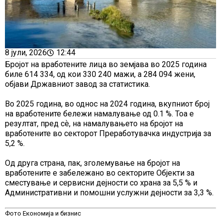
8 јули, 2026
12:44
Бројот на вработените лица во земјава во 2025 година
биле 614 334, од кои 330 240 мажи, а 284 094 жени,
објави Државниот завод за статистика.
Во 2025 година, во однос на 2024 година, вкупниот број
на вработените бележи намалување од 0.1 %. Тоа е
резултат, пред сѐ, на намалувањето на бројот на
вработените во секторот Преработувачка индустрија за
5,2 %.
Од друга страна, пак, зголемување на бројот на
вработените е забележано во секторите Објекти за
сместување и сервисни дејности со храна за 5,5 % и
Административни и помошни услужни дејности за 3,3 %.
Фото Економија и бизнис