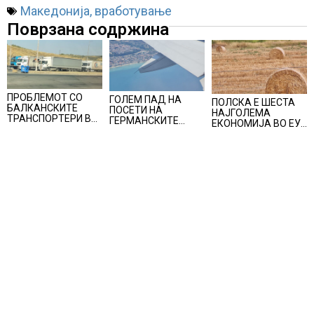
Македонија
,
вработување
Поврзана содржина
ПРОБЛЕМОТ СО
ГОЛЕМ ПАД НА
ПОЛСКА E ШЕСТА
БАЛКАНСКИТЕ
ПОСЕТИ НА
НАЈГОЛЕМА
ТРАНСПОРТЕРИ ВО
ГЕРМАНСКИТЕ
ЕКОНОМИЈА ВО ЕУ,
ЕУ НЕ Е РЕШЕН, утре
ТУРИСТИ ВО
нејзиното учество е
регионална средба
ХРВАТСКА, во јуни
речиси пет
во Скопје
хрватскиот туризам
проценти во
оствари помалку
вкупната економија
пристигнувања и
на Унијата
ноќевања