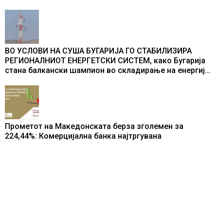
ВО УСЛОВИ НА СУША БУГАРИЈА ГО СТАБИЛИЗИРА
РЕГИОНАЛНИОТ ЕНЕРГЕТСКИ СИСТЕМ, како Бугарија
стана балкански шампион во складирање на енергија
од батерии
Прометот на Македонската берза зголемен за
224,44%: Комерцијална банка најтргувана