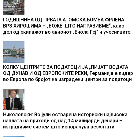
ГОДИШНИНА ОД ПРВАТА АТОМСКА БОМБА ФРЛЕНА
ВРЗ ХИРОШИМА – „БОЖЕ, ШТО НАПРАВИВМЕ“, како
дел од екипажот во авионот „Енола Геј“ и учесниците
во бомбардирањето го доживуваа овој настан што го
промени текот на историјата
КОЛКУ ЦЕНТРИТЕ ЗА ПОДАТОЦИ ЈА „ПИЈАТ“ ВОДАТА
ОД ДУНАВ И ОД ЕВРОПСКИТЕ РЕКИ, Германија е лидер
во Европа по бројот на изградени центри за податоци
Николовски: Во јули остварена историски највисока
наплата на приходи од над 14 милијарди денари –
изградивме систем што испорачува резултати