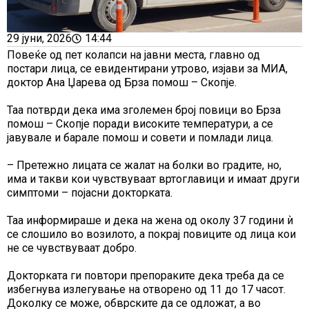
29 јуни, 2026
14:44
Повеќе од пет колапси на јавни места, главно од
постари лица, се евидентирани утрово, изјави за МИА,
доктор Ана Џарева од Брза помош – Скопје.
Таа потврди дека има зголемен број повици во Брза
помош – Скопје поради високите температури, а се
јавувале и барале помош и совети и помлади лица.
– Претежно лицата се жалат на болки во градите, но,
има и такви кои чувствуваат вртоглавици и имаат други
симптоми – појасни докторката.
Таа информираше и дека на жена од околу 37 години ѝ
се слошило во возилото, а покрај повиците од лица кои
не се чувствуваат добро.
Докторката ги повтори препораките дека треба да се
избегнува излегување на отворено од 11 до 17 часот.
Доколку се може, обврските да се одложат, а во