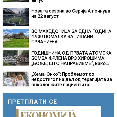
август
Новата сезона во Серија А почнува
на 22 август
ВО МАКЕДОНИЈА ЗА ЕДНА ГОДИНА
4.900 ПОМАЛКУ ЗАПИШАНИ
ПРВАЧИЊА
ГОДИШНИНА ОД ПРВАТА АТОМСКА
БОМБА ФРЛЕНА ВРЗ ХИРОШИМА –
„БОЖЕ, ШТО НАПРАВИВМЕ“, како
дел од екипажот во авионот „Енола
Геј“ и учесниците во
„Хема-Онко“: Проблемот со
бомбардирањето го доживуваа овој
недостигот на дел од терапијата за
настан што го промени текот на
онколошките пациенти во
историјата
моментот е надминат
ПРЕТПЛАТИ СЕ