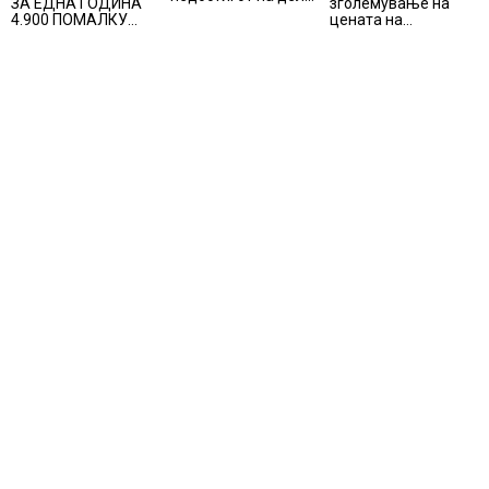
зголемување на
ЗА ЕДНА ГОДИНА
од терапијата за
цената на
4.900 ПОМАЛКУ
онколошките
електричната
ЗАПИШАНИ
пациенти во
енергија, вели
ПРВАЧИЊА
моментот е
Мицкоски
надминат