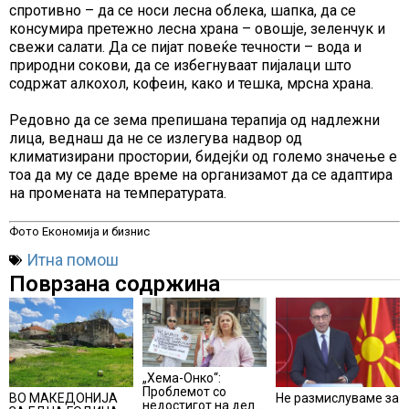
спротивно – да се носи лесна облека, шапка, да се
консумира претежно лесна храна – овошје, зеленчук и
свежи салати. Да се пијат повеќе течности – вода и
природни сокови, да се избегнуваат пијалаци што
содржат алкохол, кофеин, како и тешка, мрсна храна.
Редовно да се зема препишана терапија од надлежни
лица, веднаш да не се излегува надвор од
климатизирани простории, бидејќи од големо значење е
тоа да му се даде време на организамот да се адаптира
на промената на температурата.
Фото Економија и бизнис
Итна помош
Поврзана содржина
„Хема-Онко“:
Проблемот со
Не размислуваме за
ВО МАКЕДОНИЈА
недостигот на дел