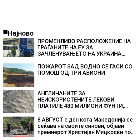
Најново
ПРОМЕНЛИВО РАСПОЛОЖЕНИЕ НА
ГРАЃАНИТЕ НА ЕУ ЗА
ЗАЧЛЕНУВАЊЕТО НА УКРАИНА,
изненадува каква е поддршката од
Полска, Франција и Германија
ПОЖАРОТ ЗАД ВОДНО СЕ ГАСИ СО
ПОМОШ ОД ТРИ АВИОНИ
АНГЛИЧАНИТЕ ЗА
НЕИСКОРИСТЕНИТЕ ЛЕКОВИ
ПЛАТИЛЕ 480 МИЛИОНИ ФУНТИ,
повик до пациентите да бараат
само лекови што навистина им се
8 АВГУСТ е ден кога Македонија се
потребни
сеќава на своите синови, објави
премиерот Христијан Мицкоски по
повод 25 годишнината од