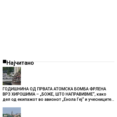
Најчитано
ГОДИШНИНА ОД ПРВАТА АТОМСКА БОМБА ФРЛЕНА
ВРЗ ХИРОШИМА – „БОЖЕ, ШТО НАПРАВИВМЕ“, како
дел од екипажот во авионот „Енола Геј“ и учесниците
во бомбардирањето го доживуваа овој настан што го
промени текот на историјата