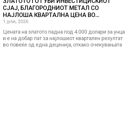
ЗЛАТОТО ГО ГУБИ ИНВЕСТИЦИСКИОТ
СЈАЈ, БЛАГОРОДНИОТ МЕТАЛ СО
НАЈЛОША КВАРТАЛНА ЦЕНА ВО
ПОСЛЕДНАТА ДЕЦЕНИЈА
1 јули, 2026
Цената на златото падна под 4.000 долари за унца
и е на добар пат за најлошиот квартален резултат
во повеќе од една деценија, откако очекувањата