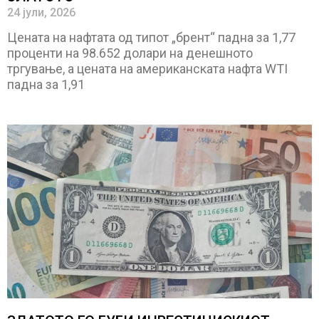
24 јули, 2026
Цената на нафтата од типот „брент“ падна за 1,77
проценти на 98.652 долари на денешното
тргување, а цената на американската нафта WTI
падна за 1,91