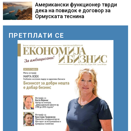
загинувањето на десетмината
Американски функционер тврди
прилепски бранители
дека на повидок е договор за
Ормуската теснина
ПРЕТПЛАТИ СЕ