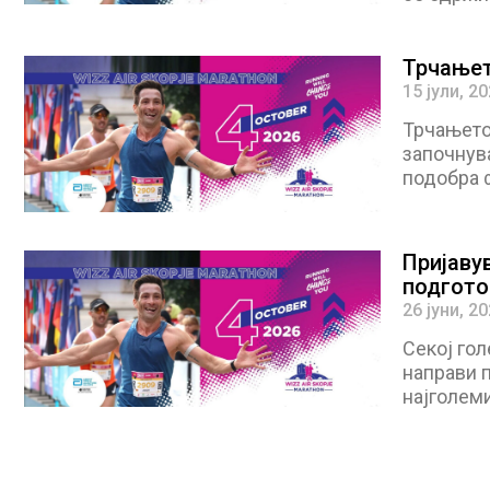
Трчањет
15 јули, 2
Трчањето 
започнува
подобра ф
Пријаву
подгото
26 јуни, 2
Секој гол
направи п
најголеми