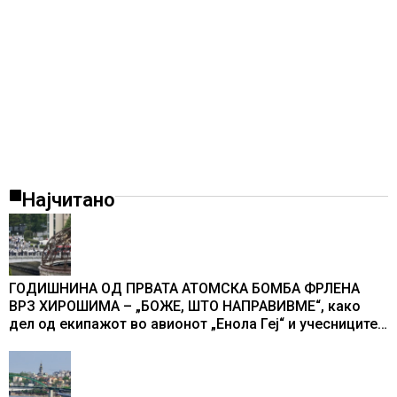
Најчитано
ГОДИШНИНА ОД ПРВАТА АТОМСКА БОМБА ФРЛЕНА
ВРЗ ХИРОШИМА – „БОЖЕ, ШТО НАПРАВИВМЕ“, како
дел од екипажот во авионот „Енола Геј“ и учесниците
во бомбардирањето го доживуваа овој настан што го
промени текот на историјата