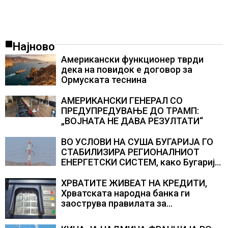
Најново
Американски функционер тврди
дека на повидок е договор за
Ормуската теснина
АМЕРИКАНСКИ ГЕНЕРАЛ СО
ПРЕДУПРЕДУВАЊЕ ДО ТРАМП:
„ВОЈНАТА НЕ ДАВА РЕЗУЛТАТИ“
ВО УСЛОВИ НА СУША БУГАРИЈА ГО
СТАБИЛИЗИРА РЕГИОНАЛНИОТ
ЕНЕРГЕТСКИ СИСТЕМ, како Бугарија
стана балкански шампион во
складирање на енергија од батерии
ХРВАТИТЕ ЖИВЕАТ НА КРЕДИТИ,
Хрватската народна банка ги
заострува правилата за
кредитирање и предупредува на
зголемени ризици во финансискиот