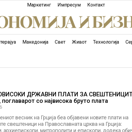
Маркетинг
Импресум
Контакт
тервјуа
Македонија
Свет
Живот
Технологија
Се
ОВИСОКИ ДРЖАВНИ ПЛАТИ ЗА СВЕШТЕНИЦИТ
 поглаварот со највисока бруто плата
6
ниот весник на Грција беа објавени новите плати на
те свештеници на Православната црква на Грција:
, архиепископи, митрополити и епископи, додека оби