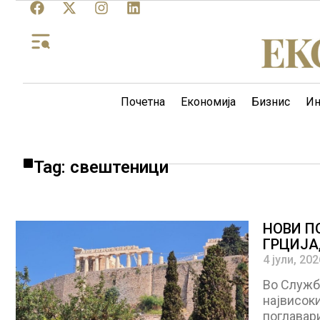
Почетна
Економија
Бизнис
Ин
Tag: свештеници
НОВИ П
ГРЦИЈА,
4 јули, 202
Во Службе
највисоки
поглавари