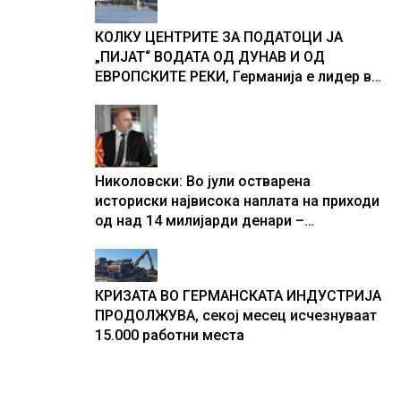
текот на историјата
КОЛКУ ЦЕНТРИТЕ ЗА ПОДАТОЦИ ЈА
„ПИЈАТ“ ВОДАТА ОД ДУНАВ И ОД
ЕВРОПСКИТЕ РЕКИ, Германија е лидер во
Европа по бројот на изградени центри за
податоци
Николовски: Во јули остварена
историски највисока наплата на приходи
од над 14 милијарди денари –
изградивме систем што испорачува
резултати
КРИЗАТА ВО ГЕРМАНСКАТА ИНДУСТРИЈА
ПРОДОЛЖУВА, секој месец исчезнуваат
15.000 работни места