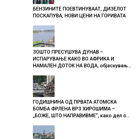
БЕНЗИНИТЕ ПОЕВТИНУВААТ, ДИЗЕЛОТ
ПОСКАПУВА, НОВИ ЦЕНИ НА ГОРИВАТА
ЗОШТО ПРЕСУШУВА ДУНАВ –
ИСПАРУВАЊЕ КАКО ВО АФРИКА И
НАМАЛЕН ДОТОК НА ВОДА, објаснување
на хидрогеолог од Србија
ГОДИШНИНА ОД ПРВАТА АТОМСКА
БОМБА ФРЛЕНА ВРЗ ХИРОШИМА –
„БОЖЕ, ШТО НАПРАВИВМЕ“, како дел од
екипажот во авионот „Енола Геј“ и
учесниците во бомбардирањето го
доживуваа овој настан што го промени