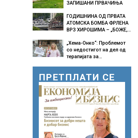
ЗАПИШАНИ ПРВАЧИЊА
ГОДИШНИНА ОД ПРВАТА
АТОМСКА БОМБА ФРЛЕНА
ВРЗ ХИРОШИМА – „БОЖЕ,
ШТО НАПРАВИВМЕ“, како
„Хема-Онко“: Проблемот
дел од екипажот во
со недостигот на дел од
авионот „Енола Геј“ и
терапијата за
учесниците во
онколошките пациенти во
бомбардирањето го
моментот е надминат
доживуваа овој настан
ПРЕТПЛАТИ СЕ
што го промени текот на
историјата