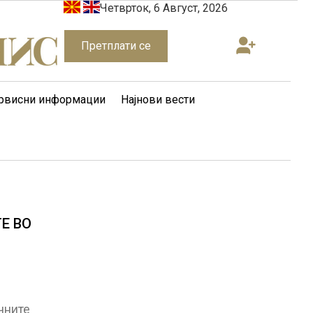
Четврток, 6 Август, 2026
Претплати се
рвисни информации
Најнови вести
Е ВО
чните