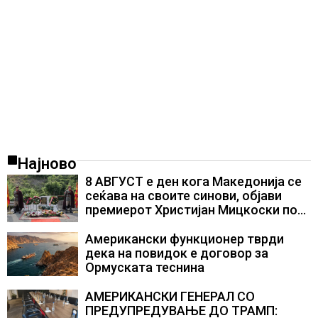
Најново
8 АВГУСТ е ден кога Македонија се
сеќава на своите синови, објави
премиерот Христијан Мицкоски по
повод 25 годишнината од
загинувањето на десетмината
Американски функционер тврди
прилепски бранители
дека на повидок е договор за
Ормуската теснина
АМЕРИКАНСКИ ГЕНЕРАЛ СО
ПРЕДУПРЕДУВАЊЕ ДО ТРАМП: