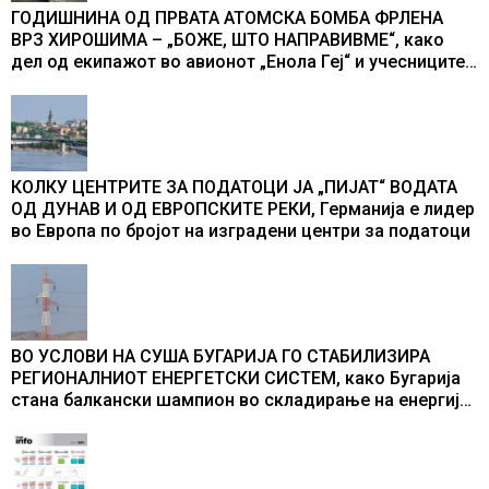
ГОДИШНИНА ОД ПРВАТА АТОМСКА БОМБА ФРЛЕНА
ВРЗ ХИРОШИМА – „БОЖЕ, ШТО НАПРАВИВМЕ“, како
дел од екипажот во авионот „Енола Геј“ и учесниците
во бомбардирањето го доживуваа овој настан што го
промени текот на историјата
КОЛКУ ЦЕНТРИТЕ ЗА ПОДАТОЦИ ЈА „ПИЈАТ“ ВОДАТА
ОД ДУНАВ И ОД ЕВРОПСКИТЕ РЕКИ, Германија е лидер
во Европа по бројот на изградени центри за податоци
ВО УСЛОВИ НА СУША БУГАРИЈА ГО СТАБИЛИЗИРА
РЕГИОНАЛНИОТ ЕНЕРГЕТСКИ СИСТЕМ, како Бугарија
стана балкански шампион во складирање на енергија
од батерии