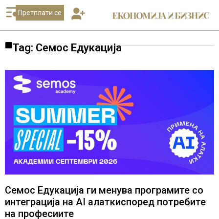
Претплати се
Tag: Семос Едукација
Семос Едукација ги менува програмите со
интеграција на AI алаткиспоред потребите
на професиите