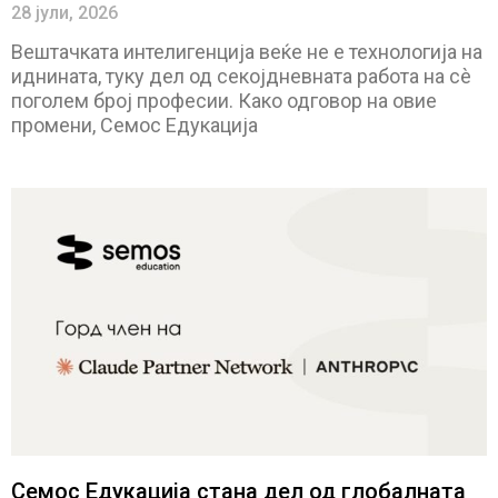
28 јули, 2026
Вештачката интелигенција веќе не е технологија на
иднината, туку дел од секојдневната работа на сè
поголем број професии. Како одговор на овие
промени, Семос Едукација
Семос Едукација стана дел од глобалната