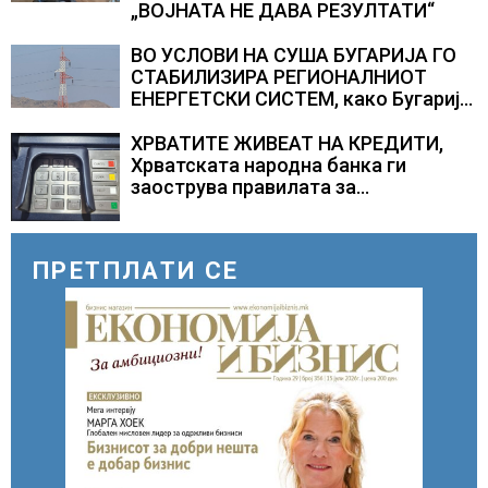
„ВОЈНАТА НЕ ДАВА РЕЗУЛТАТИ“
ВО УСЛОВИ НА СУША БУГАРИЈА ГО
СТАБИЛИЗИРА РЕГИОНАЛНИОТ
ЕНЕРГЕТСКИ СИСТЕМ, како Бугарија
стана балкански шампион во
складирање на енергија од батерии
ХРВАТИТЕ ЖИВЕАТ НА КРЕДИТИ,
Хрватската народна банка ги
заострува правилата за
кредитирање и предупредува на
зголемени ризици во финансискиот
систем
ПРЕТПЛАТИ СЕ