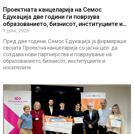
Проектната канцеларија на Семос
Едукација две години ги поврзува
образованието, бизнисот, институциите и
носителите на политики
1 јули, 2026
Пред две години, Семос Едукација ја формираше
својата Проектна канцеларија со јасна цел: да
создава нови партнерства и поврзување на
образованието, бизнисот, институциите и
носителите