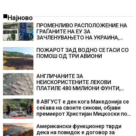
Најново
ПРОМЕНЛИВО РАСПОЛОЖЕНИЕ НА
ГРАЃАНИТЕ НА ЕУ ЗА
ЗАЧЛЕНУВАЊЕТО НА УКРАИНА,
изненадува каква е поддршката од
Полска, Франција и Германија
ПОЖАРОТ ЗАД ВОДНО СЕ ГАСИ СО
ПОМОШ ОД ТРИ АВИОНИ
АНГЛИЧАНИТЕ ЗА
НЕИСКОРИСТЕНИТЕ ЛЕКОВИ
ПЛАТИЛЕ 480 МИЛИОНИ ФУНТИ,
повик до пациентите да бараат
само лекови што навистина им се
8 АВГУСТ е ден кога Македонија се
потребни
сеќава на своите синови, објави
премиерот Христијан Мицкоски по
повод 25 годишнината од
загинувањето на десетмината
Американски функционер тврди
прилепски бранители
дека на повидок е договор за