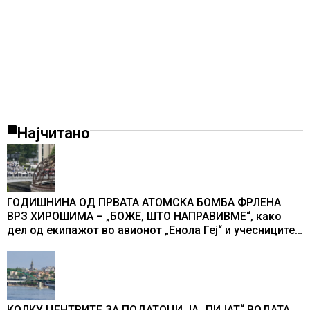
Најчитано
ГОДИШНИНА ОД ПРВАТА АТОМСКА БОМБА ФРЛЕНА
ВРЗ ХИРОШИМА – „БОЖЕ, ШТО НАПРАВИВМЕ“, како
дел од екипажот во авионот „Енола Геј“ и учесниците
во бомбардирањето го доживуваа овој настан што го
промени текот на историјата
КОЛКУ ЦЕНТРИТЕ ЗА ПОДАТОЦИ ЈА „ПИЈАТ“ ВОДАТА