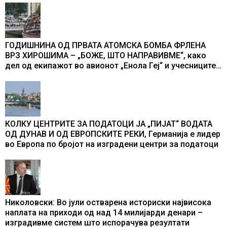
ГОДИШНИНА ОД ПРВАТА АТОМСКА БОМБА ФРЛЕНА
ВРЗ ХИРОШИМА – „БОЖЕ, ШТО НАПРАВИВМЕ“, како
дел од екипажот во авионот „Енола Геј“ и учесниците
во бомбардирањето го доживуваа овој настан што го
промени текот на историјата
КОЛКУ ЦЕНТРИТЕ ЗА ПОДАТОЦИ ЈА „ПИЈАТ“ ВОДАТА
ОД ДУНАВ И ОД ЕВРОПСКИТЕ РЕКИ, Германија е лидер
во Европа по бројот на изградени центри за податоци
Николовски: Во јули остварена историски највисока
наплата на приходи од над 14 милијарди денари –
изградивме систем што испорачува резултати