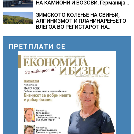
НА КАМИОНИ И ВОЗОВИ, Германија
со итни мерки овозможува
камионџиите да возат и во недела
ЗИМСКОТО КОЛЕЊЕ НА СВИЊИ,
АЛПИНИЗМОТ И ПЛАНИНАРЕЊЕТО
ВЛЕГОА ВО РЕГИСТАРОТ НА
КУЛТУРНО НАСЛЕДСТВО НА
СЛОВЕНИЈА
ПРЕТПЛАТИ СЕ