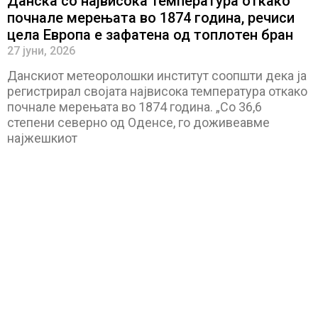
Данска со највисока температура откако
почнале мерењата во 1874 година, речиси
цела Европа е зафатена од топлотен бран
27 јуни, 2026
Данскиот метеоролошки институт соопшти дека ја
регистрирал својата највисока температура откако
почнале мерењата во 1874 година. „Со 36,6
степени северно од Оденсе, го доживеавме
најжешкиот