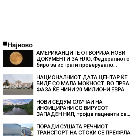
Најново
АМЕРИКАНЦИТЕ ОТВОРИЈА НОВИ
ДОКУМЕНТИ ЗА НЛО, Федералното
биро за истраги проверувало
снимки за „Големи темни
триаголници со светла“
НАЦИОНАЛНИОТ ДАТА ЦЕНТАР ЌЕ
БИДЕ СО МАЛА МОЌНОСТ, ВО ПРВА
ФАЗА ЌЕ ЧИНИ 20 МИЛИОНИ ЕВРА
НОВИ СЕДУМ СЛУЧАИ НА
ИНФИЦИРАНИ СО ВИРУСОТ
ЗАПАДЕН НИЛ, тројца пациенти се
во критична состојба
ПОРАДИ СУШАТА РЕЧНИОТ
ТРАНСПОРТ НА СТОКИ СЕ ПРЕФРЛА