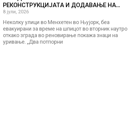
РЕКОНСТРУКЦИЈАТА И ДОДАВАЊЕ НА
КАТОВИ, луѓето од неколку улици се
8 јули, 2026
евакуирани
Неколку улици во Менхетен во Њујорк, беа
евакуирани за време на шпицот во вторник наутро
откако зграда во реновирање покажа знаци на
уривање. „Два потпорни