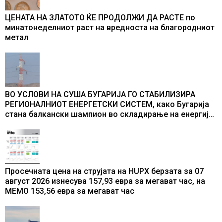
ЦЕНАТА НА ЗЛАТОТО ЌЕ ПРОДОЛЖИ ДА РАСТЕ по
минатонеделниот раст на вредноста на благородниот
метал
ВО УСЛОВИ НА СУША БУГАРИЈА ГО СТАБИЛИЗИРА
РЕГИОНАЛНИОТ ЕНЕРГЕТСКИ СИСТЕМ, како Бугарија
стана балкански шампион во складирање на енергија
од батерии
Просечната цена на струјата на HUPX берзата за 07
август 2026 изнесува 157,93 евра за мегават час, на
МЕМО 153,56 евра за мегават час