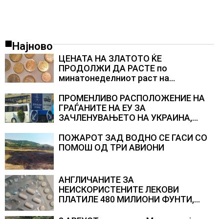
Најново
ЦЕНАТА НА ЗЛАТОТО ЌЕ
ПРОДОЛЖИ ДА РАСТЕ по
минатонеделниот раст на
вредноста на благородниот метал
ПРОМЕНЛИВО РАСПОЛОЖЕНИЕ НА
ГРАЃАНИТЕ НА ЕУ ЗА
ЗАЧЛЕНУВАЊЕТО НА УКРАИНА,
изненадува каква е поддршката од
Полска, Франција и Германија
ПОЖАРОТ ЗАД ВОДНО СЕ ГАСИ СО
ПОМОШ ОД ТРИ АВИОНИ
АНГЛИЧАНИТЕ ЗА
НЕИСКОРИСТЕНИТЕ ЛЕКОВИ
ПЛАТИЛЕ 480 МИЛИОНИ ФУНТИ,
повик до пациентите да бараат
само лекови што навистина им се