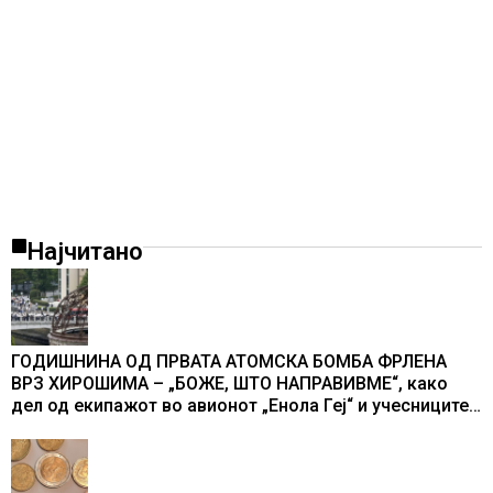
Најчитано
ГОДИШНИНА ОД ПРВАТА АТОМСКА БОМБА ФРЛЕНА
ВРЗ ХИРОШИМА – „БОЖЕ, ШТО НАПРАВИВМЕ“, како
дел од екипажот во авионот „Енола Геј“ и учесниците
во бомбардирањето го доживуваа овој настан што го
промени текот на историјата