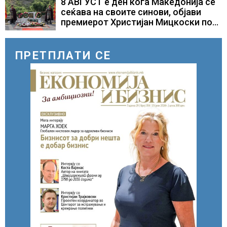
8 АВГУСТ е ден кога Македонија се
потребни
сеќава на своите синови, објави
премиерот Христијан Мицкоски по
повод 25 годишнината од
загинувањето на десетмината
прилепски бранители
ПРЕТПЛАТИ СЕ