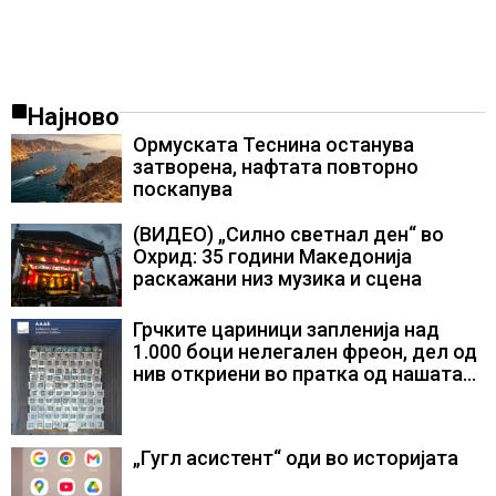
Најново
Ормуската Теснина останува
затворена, нафтата повторно
поскапува
(ВИДЕО) „Силно светнал ден“ во
Охрид: 35 години Македонија
раскажани низ музика и сцена
Грчките цариници запленија над
1.000 боци нелегален фреон, дел од
нив откриени во пратка од нашата
земја
„Гугл асистент“ оди во историјата