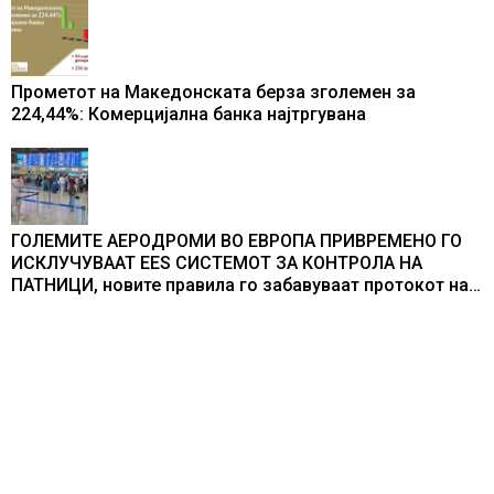
Прометот на Македонската берза зголемен за
224,44%: Комерцијална банка најтргувана
ГОЛЕМИТЕ АЕРОДРОМИ ВО ЕВРОПА ПРИВРЕМЕНО ГО
ИСКЛУЧУВААТ ЕЕS СИСТЕМОТ ЗА КОНТРОЛА НА
ПАТНИЦИ, новите правила го забавуваат протокот на
патници на аеродромите и предизвикува долги
редици