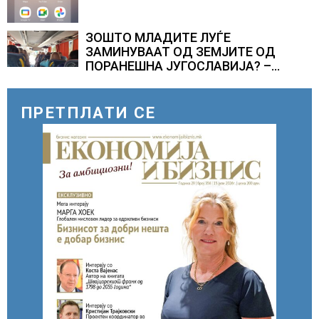
ЗОШТО МЛАДИТЕ ЛУЃЕ
ЗАМИНУВААТ ОД ЗЕМЈИТЕ ОД
ПОРАНЕШНА ЈУГОСЛАВИЈА? –
секоја година годишно заминуваат
над 130 илјади лица, најмногу од
Хрватска
ПРЕТПЛАТИ СЕ