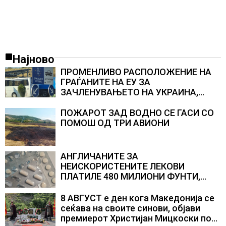
Најново
ПРОМЕНЛИВО РАСПОЛОЖЕНИЕ НА
ГРАЃАНИТЕ НА ЕУ ЗА
ЗАЧЛЕНУВАЊЕТО НА УКРАИНА,
изненадува каква е поддршката од
Полска, Франција и Германија
ПОЖАРОТ ЗАД ВОДНО СЕ ГАСИ СО
ПОМОШ ОД ТРИ АВИОНИ
АНГЛИЧАНИТЕ ЗА
НЕИСКОРИСТЕНИТЕ ЛЕКОВИ
ПЛАТИЛЕ 480 МИЛИОНИ ФУНТИ,
повик до пациентите да бараат
само лекови што навистина им се
8 АВГУСТ е ден кога Македонија се
потребни
сеќава на своите синови, објави
премиерот Христијан Мицкоски по