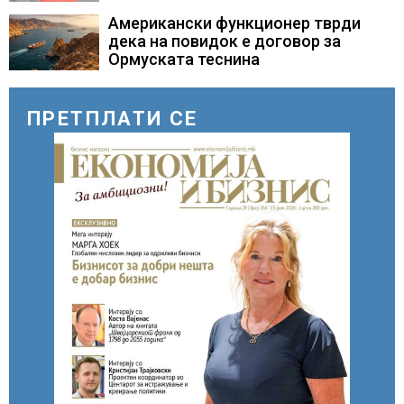
повод 25 годишнината од
загинувањето на десетмината
Американски функционер тврди
прилепски бранители
дека на повидок е договор за
Ормуската теснина
ПРЕТПЛАТИ СЕ