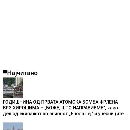
Најчитано
ГОДИШНИНА ОД ПРВАТА АТОМСКА БОМБА ФРЛЕНА
ВРЗ ХИРОШИМА – „БОЖЕ, ШТО НАПРАВИВМЕ“, како
дел од екипажот во авионот „Енола Геј“ и учесниците
во бомбардирањето го доживуваа овој настан што го
промени текот на историјата