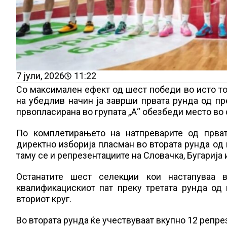
7 јули, 2026
11:22
Со максимален ефект од шест победи во исто то
на убедлив начин ја заврши првата рунда од пр
првопласирана во групата „А“ обезбеди место во
По комплетирањето на натпреварите од прват
директно изборија пласман во втората рунда од
таму се и репрезентациите на Словачка, Бугарија
Останатите шест селекции кои настапуваа
квалификацискиот пат преку третата рунда од 
вториот круг.
Во втората рунда ќе учествуваат вкупно 12 репре