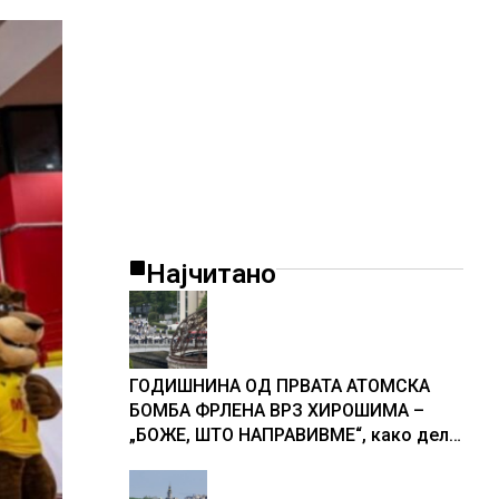
Најчитано
ГОДИШНИНА ОД ПРВАТА АТОМСКА
БОМБА ФРЛЕНА ВРЗ ХИРОШИМА –
„БОЖЕ, ШТО НАПРАВИВМЕ“, како дел
од екипажот во авионот „Енола Геј“ и
учесниците во бомбардирањето го