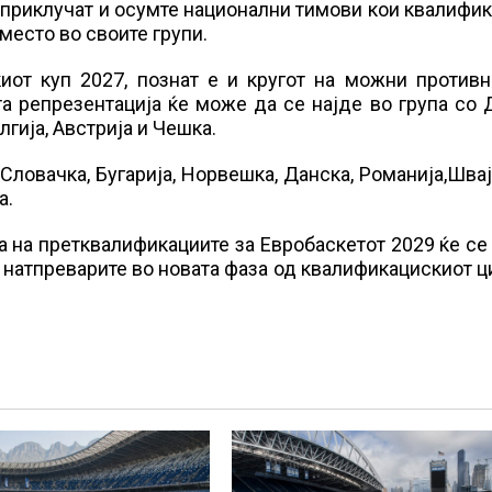
 приклучат и осумте национални тимови кои квалифи
 место во своите групи.
иот куп 2027, познат е и кругот на можни противн
а репрезентација ќе може да се најде во група со 
лгија, Австрија и Чешка.
Словачка, Бугарија, Норвешка, Данска, Романија,Швај
а.
а на претквалификациите за Евробаскетот 2029 ќе с
на натпреварите во новата фаза од квалификацискиот 