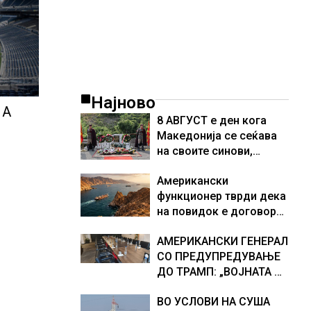
Најново
 А
8 АВГУСТ е ден кога
Македонија се сеќава
на своите синови,
објави премиерот
Американски
Христијан Мицкоски по
функционер тврди дека
повод 25 годишнината
на повидок е договор
од загинувањето на
за Ормуската теснина
десетмината прилепски
АМЕРИКАНСКИ ГЕНЕРАЛ
бранители
СО ПРЕДУПРЕДУВАЊЕ
ДО ТРАМП: „ВОЈНАТА НЕ
ДАВА РЕЗУЛТАТИ“
ВО УСЛОВИ НА СУША