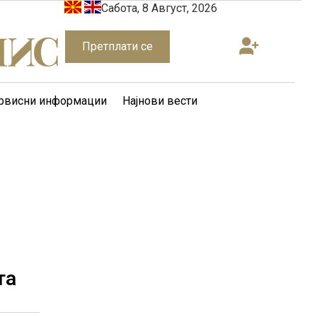
Сабота, 8 Август, 2026
Претплати се
рвисни информации
Најнови вести
та