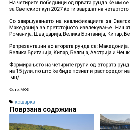
На четирите победници од првата рунда ќе им се
за Светскиот куп 2027 ќе ги завршат на четвртото
Со завршувањето на квалификациите за Светск
Македонија за претстојното извлекување. Нашат
Романија, Швајцарија, Велика Британија, Кипар, Бе
Репрезентации во втората рунда се: Македонија, 
Велика Британија, Кипар, Белгија, Австрија и Чешк
Формирањето на четирите групи од втората рунд
на 15 јули, по што ќе биде познат и распоредот 
мн/
Фото: МКФ
кошарка
Поврзана содржина