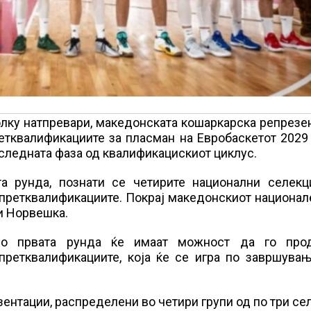
лку натпревари, македонската кошаркарска репрезе
етквалификациите за пласман на Евробаскетот 2029
 следната фаза од квалификацискиот циклус.
а рунда, познати се четирите национални селекц
 претквалификациите. Покрај македонскиот национал
 и Норвешка.
 во првата рунда ќе имаат можност да го про
претквалификациите, која ќе се игра по завршувањ
зентации, распределени во четири групи од по три се