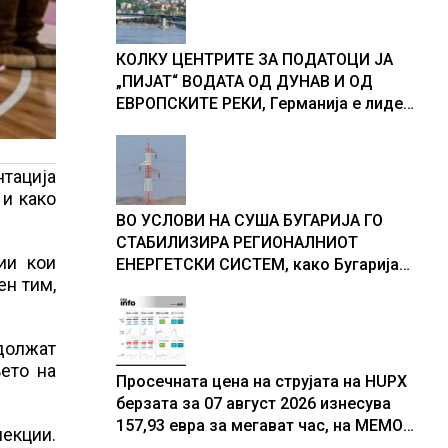
доживуваа овој настан што го
промени текот на историјата
КОЛКУ ЦЕНТРИТЕ ЗА ПОДАТОЦИ ЈА
„ПИЈАТ“ ВОДАТА ОД ДУНАВ И ОД
ЕВРОПСКИТЕ РЕКИ, Германија е лидер
во Европа по бројот на изградени
центри за податоци
нтација
 и како
ВО УСЛОВИ НА СУША БУГАРИЈА ГО
СТАБИЛИЗИРА РЕГИОНАЛНИОТ
ии кои
ЕНЕРГЕТСКИ СИСТЕМ, како Бугарија
ен тим,
стана балкански шампион во
складирање на енергија од батерии
должат
ето на
Просечната цена на струјата на HUPX
берзата за 07 август 2026 изнесува
157,93 евра за мегават час, на МЕМО
лекции.
153,56 евра за мегават час