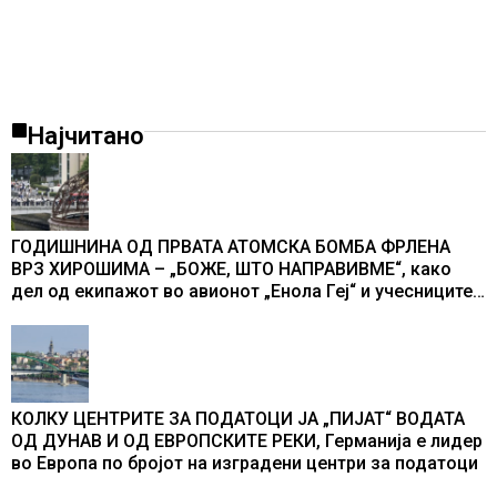
Најчитано
ГОДИШНИНА ОД ПРВАТА АТОМСКА БОМБА ФРЛЕНА
ВРЗ ХИРОШИМА – „БОЖЕ, ШТО НАПРАВИВМЕ“, како
дел од екипажот во авионот „Енола Геј“ и учесниците
во бомбардирањето го доживуваа овој настан што го
промени текот на историјата
КОЛКУ ЦЕНТРИТЕ ЗА ПОДАТОЦИ ЈА „ПИЈАТ“ ВОДАТА
ОД ДУНАВ И ОД ЕВРОПСКИТЕ РЕКИ, Германија е лидер
во Европа по бројот на изградени центри за податоци