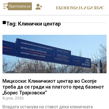
Претплати се
Tag: Клинички центар
Мицкоски: Клиничкиот центар во Скопје
треба да се гради на платото пред базенот
„Борис Трајковски“
8 јуни, 2026
Владата останува на ставот дека клиничката