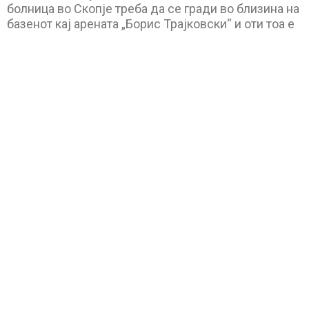
болница во Скопје треба да се гради во близина на
базенот кај арената „Борис Трајковски“ и оти тоа е