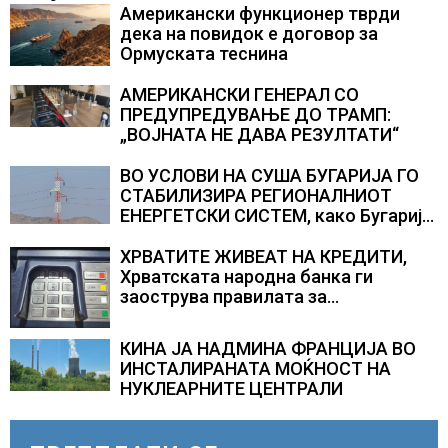
Американски функционер тврди
дека на повидок е договор за
Ормуската теснина
АМЕРИКАНСКИ ГЕНЕРАЛ СО
ПРЕДУПРЕДУВАЊЕ ДО ТРАМП:
„ВОЈНАТА НЕ ДАВА РЕЗУЛТАТИ“
ВО УСЛОВИ НА СУША БУГАРИЈА ГО
СТАБИЛИЗИРА РЕГИОНАЛНИОТ
ЕНЕРГЕТСКИ СИСТЕМ, како Бугарија
стана балкански шампион во
складирање на енергија од батерии
ХРВАТИТЕ ЖИВЕАТ НА КРЕДИТИ,
Хрватската народна банка ги
заострува правилата за
кредитирање и предупредува на
зголемени ризици во финансискиот
КИНА ЈА НАДМИНА ФРАНЦИЈА ВО
систем
ИНСТАЛИРАНАТА МОЌНОСТ НА
НУКЛЕАРНИТЕ ЦЕНТРАЛИ