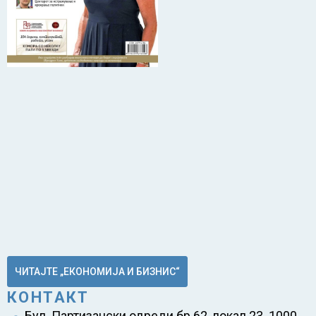
ЧИТАЈТЕ „ЕКОНОМИЈА И БИЗНИС“
КОНТАКТ
Бул. Партизански одреди бр.62, локал 23 1000