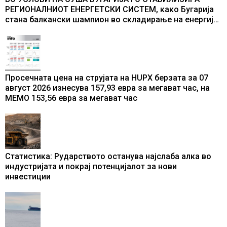
РЕГИОНАЛНИОТ ЕНЕРГЕТСКИ СИСТЕМ, како Бугарија
стана балкански шампион во складирање на енергија
од батерии
Просечната цена на струјата на HUPX берзата за 07
август 2026 изнесува 157,93 евра за мегават час, на
МЕМО 153,56 евра за мегават час
Статистика: Рударството останува најслаба алка во
индустријата и покрај потенцијалот за нови
инвестиции