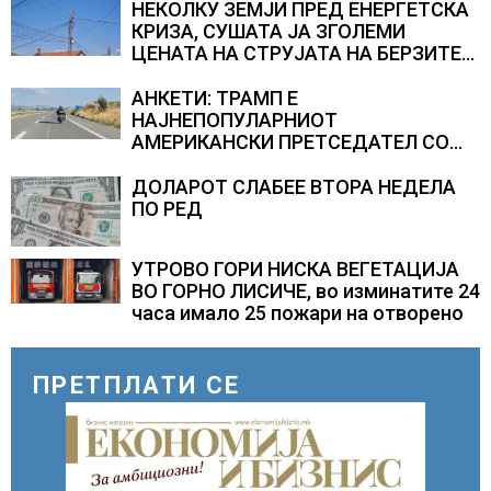
НЕКОЛКУ ЗЕМЈИ ПРЕД ЕНЕРГЕТСКА
КРИЗА, СУШАТА ЈА ЗГОЛЕМИ
ЦЕНАТА НА СТРУЈАТА НА БЕРЗИТЕ
НА НАД 700 ЕВРА ЗА МЕГАВАТ-ЧАС
АНКЕТИ: ТРАМП Е
НАЈНЕПОПУЛАРНИОТ
АМЕРИКАНСКИ ПРЕТСЕДАТЕЛ СО
ВТОР МАНДАТ, тој не ги признава
резултатите од последните анкети
ДОЛАРОТ СЛАБЕЕ ВТОРА НЕДЕЛА
ПО РЕД
УТРОВО ГОРИ НИСКА ВЕГЕТАЦИЈА
ВО ГОРНО ЛИСИЧЕ, во изминатите 24
часа имало 25 пожари на отворено
ПРЕТПЛАТИ СЕ