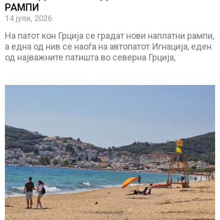
РАМПИ
14 јули, 2026
На патот кон Грција се градат нови наплатни рампи,
а една од нив се наоѓа на автопатот Игнација, еден
од најважните патишта во северна Грција,