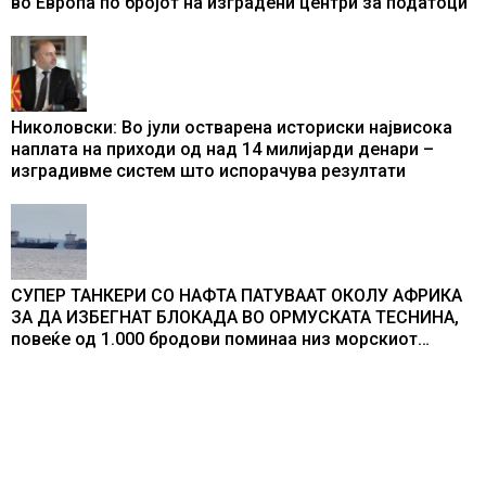
во Европа по бројот на изградени центри за податоци
Николовски: Во јули остварена историски највисока
наплата на приходи од над 14 милијарди денари –
изградивме систем што испорачува резултати
СУПЕР ТАНКЕРИ СО НАФТА ПАТУВААТ ОКОЛУ АФРИКА
ЗА ДА ИЗБЕГНАТ БЛОКАДА ВО ОРМУСКАТА ТЕСНИНА,
повеќе од 1.000 бродови поминаа низ морскиот
премин со помош на американската војска