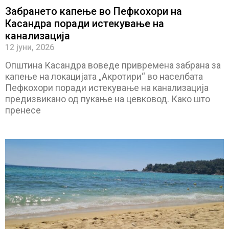
Забрането капење во Пефкохори на
Касандра поради истекување на
канализација
12 јуни, 2026
Општина Касандра воведе привремена забрана за
капење на локацијата „Акротири“ во населбата
Пефкохори поради истекување на канализација
предизвикано од пукање на цевковод. Како што
пренесе