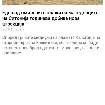
Една од омилените плажи на македонците
на Ситонија годинава добива нова
атракција
26 мај, 2026
Според грчките медиуми на плажата Калогрија на
вторниот крак на Халкидики, оваа година ќе биде
потопен воен брод од грчката морнарица, за да ги
привлече