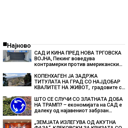
Најново
САД И КИНА ПРЕД НОВА ТРГОВСКА
ВОЈНА, Пекинг воведува
контрамерки против американски
компании и организации
КОПЕНХАГЕН ЈА ЗАДРЖА
ТИТУЛАТА НА ГРАД СО НАЈДОБАР
КВАЛИТЕТ НА ЖИВОТ, градовите со
најниско рангирање продолжуваат
да бидат обележани со
ШТО СЕ СЛУЧИ СО ЗЛАТНАТА ДОБА
комбинација од фактори
НА ТРАМП? – економијата на САД е
далеку од најавениот забрзан
економски раст
„ЗЕМЈАТА ИЗЛЕГУВА ОД АКУТНА
ФАЗА“, КЛЕКОВСКИ ЗА КРИЗАТА СО