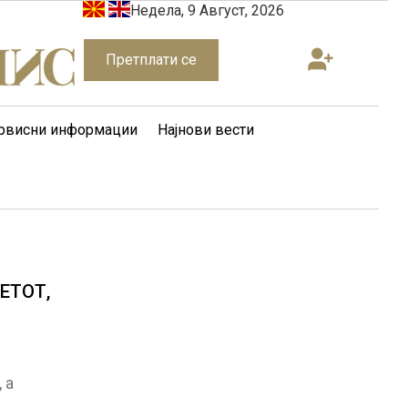
Недела, 9 Август, 2026
Претплати се
рвисни информации
Најнови вести
ЕТОТ,
 а