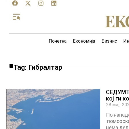
Почетна
Економија
Бизнис
Ин
Tag: Гибралтар
СЕДУМТ
кој ги 
28 мај, 20
По напад
поморскат
нема дел 