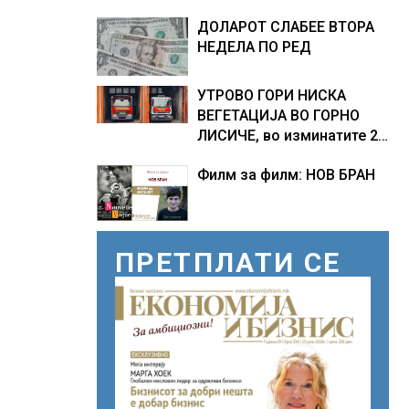
ПРЕТСЕДАТЕЛ СО ВТОР
ДОЛАРОТ СЛАБЕЕ ВТОРА
МАНДАТ, тој не ги
НЕДЕЛА ПО РЕД
признава резултатите од
последните анкети
УТРОВО ГОРИ НИСКА
ВЕГЕТАЦИЈА ВО ГОРНО
ЛИСИЧЕ, во изминатите 24
часа имало 25 пожари на
Филм за филм: НОВ БРАН
отворено
ПРЕТПЛАТИ СЕ