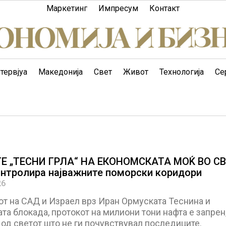
Маркетинг
Импресум
Контакт
тервјуа
Македонија
Свет
Живот
Технологија
Се
Е „ТЕСНИ ГРЛА“ НА ЕКОНОМСКАТА МОЌ ВО СВ
контролира најважните поморски коридори
26
от на САД и Израел врз Иран Ормуската Теснина и
а блокада, протокот на милиони тони нафта е запрен,
од светот што не ги почувствувал последиците.