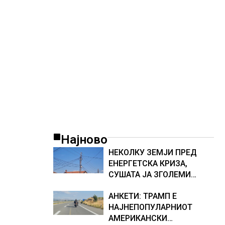
ТЕСНИНА
Најново
НЕКОЛКУ ЗЕМЈИ ПРЕД
ЕНЕРГЕТСКА КРИЗА,
СУШАТА ЈА ЗГОЛЕМИ
ЦЕНАТА НА СТРУЈАТА НА
АНКЕТИ: ТРАМП Е
БЕРЗИТЕ НА НАД 700 ЕВРА
НАЈНЕПОПУЛАРНИОТ
ЗА МЕГАВАТ-ЧАС
АМЕРИКАНСКИ