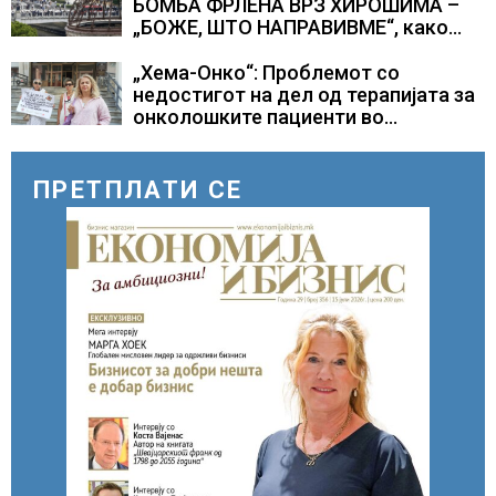
БОМБА ФРЛЕНА ВРЗ ХИРОШИМА –
„БОЖЕ, ШТО НАПРАВИВМЕ“, како
дел од екипажот во авионот „Енола
Геј“ и учесниците во
„Хема-Онко“: Проблемот со
бомбардирањето го доживуваа овој
недостигот на дел од терапијата за
настан што го промени текот на
онколошките пациенти во
историјата
моментот е надминат
ПРЕТПЛАТИ СЕ