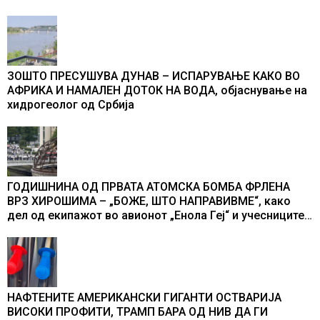
ЗОШТО ПРЕСУШУВА ДУНАВ – ИСПАРУВАЊЕ КАКО ВО
АФРИКА И НАМАЛЕН ДОТОК НА ВОДА, објаснување на
хидрогеолог од Србија
ГОДИШНИНА ОД ПРВАТА АТОМСКА БОМБА ФРЛЕНА
ВРЗ ХИРОШИМА – „БОЖЕ, ШТО НАПРАВИВМЕ“, како
дел од екипажот во авионот „Енола Геј“ и учесниците
во бомбардирањето го доживуваа овој настан што го
промени текот на историјата
НАФТЕНИТЕ АМЕРИКАНСКИ ГИГАНТИ ОСТВАРИЈА
ВИСОКИ ПРОФИТИ, ТРАМП БАРА ОД НИВ ДА ГИ